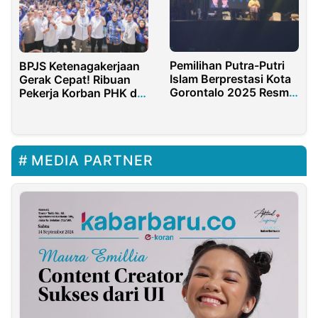
Pemilihan Putra-Putri
BPJS Ketenagakerjaan
Islam Berprestasi Kota
Gerak Cepat! Ribuan
Gorontalo 2025 Resmi
Pekerja Korban PHK di
Dibuka
Garut Terima Hak JHT
dan JKP
MEDIA PARTNER