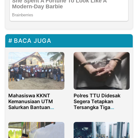
BACA JUGA
Mahasiswa KKNT
Polres TTU Didesak
Kemanusiaan UTM
Segera Tetapkan
Salurkan Bantuan
Tersangka Tiga
untuk Warga
Anggota DPRD Buntut
Terdampak Bencana di
Kematian Dokter Icha
Paya Rabu Lhok