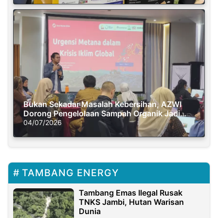
Bukan Sekadar Masalah Kebersihan, AZWI
Dorong Pengelolaan Sampah Organik Jadi
Solusi Krisis Iklim
04/07/2026
TAMBANG ENERGY
Tambang Emas Ilegal Rusak
TNKS Jambi, Hutan Warisan
Dunia