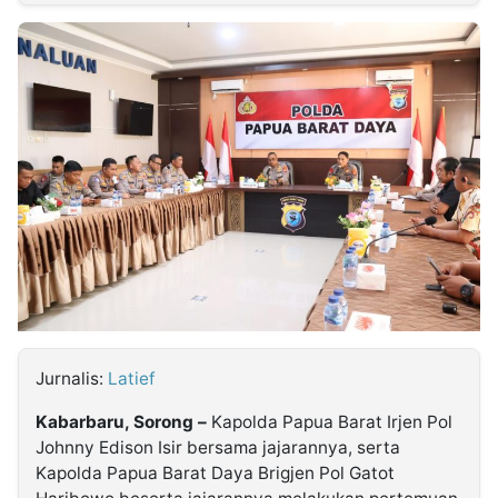
MULTIMEDIA
INDONESIA
Partner
Insight
Suara
Lens
Daily
Jalan
Idealita
Kita
Radar
Seedbacklink
NTB
Time
IDN
Jogja
Rakyat
News
Notice
Baru
Follow
Kabarbaru
Jurnalis:
Latief
Kabarbaru, Sorong –
Kapolda Papua Barat Irjen Pol
Johnny Edison Isir bersama jajarannya, serta
Kapolda Papua Barat Daya Brigjen Pol Gatot