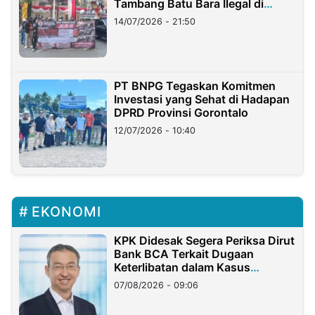
Tambang Batu Bara Ilegal di
Lampung
14/07/2026 - 21:50
PT BNPG Tegaskan Komitmen
Investasi yang Sehat di Hadapan
DPRD Provinsi Gorontalo
12/07/2026 - 10:40
EKONOMI
KPK Didesak Segera Periksa Dirut
Bank BCA Terkait Dugaan
Keterlibatan dalam Kasus
Hilangnya Dana Nasabah Rp2,58
07/08/2026 - 09:06
Miliar