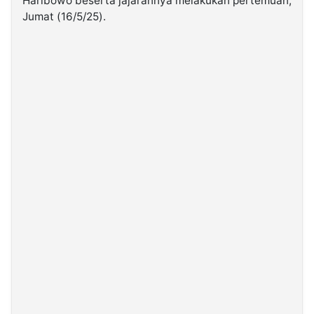
Haribowo beserta jajarannya melakukan pertemuan,
Jumat (16/5/25).
©
Kabarbaru.co
-
2026
PT.
Kabarbaru
Media
Holding