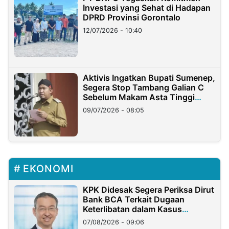
Investasi yang Sehat di Hadapan
DPRD Provinsi Gorontalo
12/07/2026 - 10:40
Aktivis Ingatkan Bupati Sumenep,
Segera Stop Tambang Galian C
Sebelum Makam Asta Tinggi
Longsor
09/07/2026 - 08:05
EKONOMI
KPK Didesak Segera Periksa Dirut
Bank BCA Terkait Dugaan
Keterlibatan dalam Kasus
Hilangnya Dana Nasabah Rp2,58
07/08/2026 - 09:06
Miliar