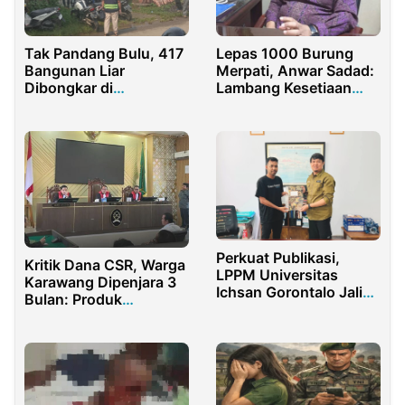
Tak Pandang Bulu, 417
Lepas 1000 Burung
Bangunan Liar
Merpati, Anwar Sadad:
Dibongkar di
Lambang Kesetiaan
Purwakarta
Gerindra Pada Rakyat
Perkuat Publikasi,
Kritik Dana CSR, Warga
LPPM Universitas
Karawang Dipenjara 3
Ichsan Gorontalo Jalin
Bulan: Produk
Kerja Sama dengan
Jurnalistik Dijerat UU
Media KabarBaru.co
ITE