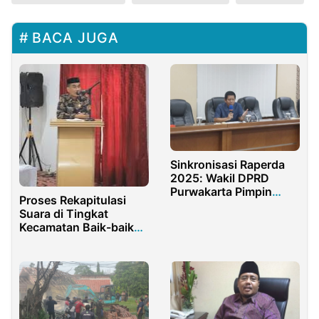
BACA JUGA
Sinkronisasi Raperda
2025: Wakil DPRD
Purwakarta Pimpin
Proses Rekapitulasi
Rapat Bapemperda
Suara di Tingkat
untuk Penyusunan
Kecamatan Baik-baik
Prioritas
Saja