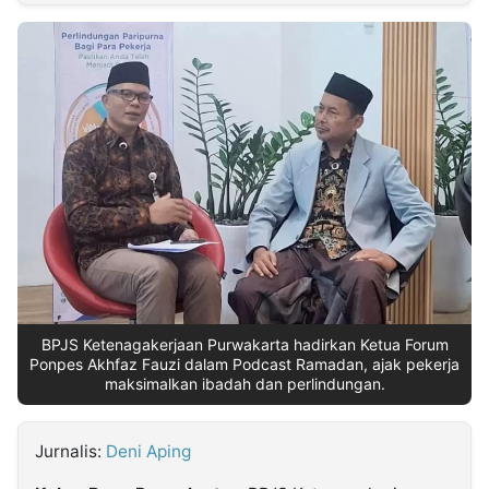
MULTIMEDIA
INDONESIA
Partner
Insight
Suara
Lens
Daily
Jalan
Idealita
Kita
Dinamikapost.com
Radar
Seedbacklink
NTB
Time
IDN
Jogja
Rakyat
News
Notice
Baru
Follow
Kabarbaru
BPJS Ketenagakerjaan Purwakarta hadirkan Ketua Forum
Ponpes Akhfaz Fauzi dalam Podcast Ramadan, ajak pekerja
maksimalkan ibadah dan perlindungan.
Jurnalis:
Deni Aping