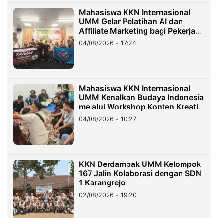
Mahasiswa KKN Internasional
UMM Gelar Pelatihan AI dan
Affiliate Marketing bagi Pekerja
Migran Indonesia di Taiwan
04/08/2026 - 17:24
Mahasiswa KKN Internasional
UMM Kenalkan Budaya Indonesia
melalui Workshop Konten Kreatif
di Taiwan
04/08/2026 - 10:27
KKN Berdampak UMM Kelompok
167 Jalin Kolaborasi dengan SDN
1 Karangrejo
02/08/2026 - 19:20