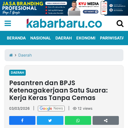
BERANDA
NASIONAL
DAERAH
EKONOMI
PARIWISATA
Informasi
KabarbaruTV
Kirim
Tentang
Daerah
Iklan
Berita
Kami
DAERAH
Berita
Pesantren dan BPJS
Nasional
International
Olahraga
Entertainment
Daerah
Pariwisata
Kuliner
Kolom
Ketenagakerjaan Satu Suara:
Kerja Keras Tanpa Cemas
Network
03/03/2026
|
|
12
views
PT
TREETAN