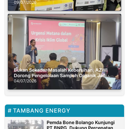
Semasa Piknik
09/07/2026
Bukan Sekadar Masalah Kebersihan, AZWI
Dorong Pengelolaan Sampah Organik Jadi
Solusi Krisis Iklim
04/07/2026
TAMBANG ENERGY
Pemda Bone Bolango Kunjungi
PT BNPG, Dukung Percepatan