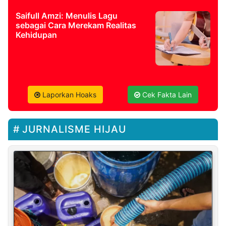
Saifull Amzi: Menulis Lagu
sebagai Cara Merekam Realitas
Kehidupan
Laporkan Hoaks
Cek Fakta Lain
JURNALISME HIJAU