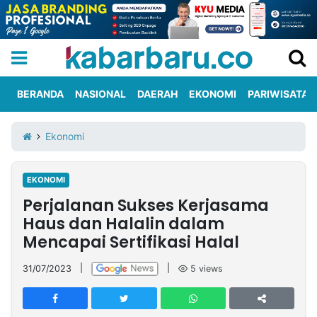
BERANDA
NASIONAL
DAERAH
EKONOMI
PARIWISATA
Informasi
KabarbaruTV
Kirim
Tentang
Ekonomi
Iklan
Berita
Kami
EKONOMI
Berita
Perjalanan Sukses Kerjasama
Nasional
International
Olahraga
Entertainment
Daerah
Pariwisata
Kuliner
Kolom
Haus dan Halalin dalam
Mencapai Sertifikasi Halal
Network
31/07/2023
|
|
5
views
PT
TREETAN