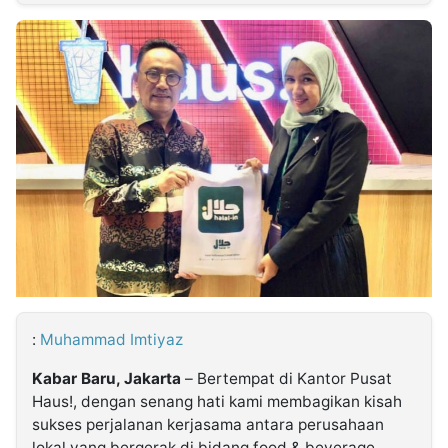
MULTIMEDIA
INDONESIA
Partner
Insight
Suara
Lens
Daily
Jalan
Idealita
Kita
Dinamikapost.com
Radar
Seedbacklink
NTB
Time
IDN
Jogja
Rakyat
News
Notice
Baru
Follow
Kabarbaru
:
Muhammad Imtiyaz
Kabar Baru, Jakarta
– Bertempat di Kantor Pusat
Haus!, dengan senang hati kami membagikan kisah
sukses perjalanan kerjasama antara perusahaan
lokal yang bergerak di bidang food & beverage