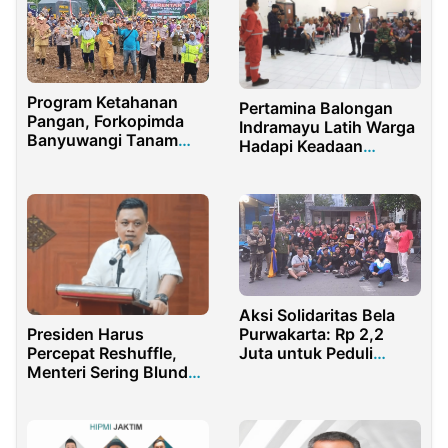
Program Ketahanan
Pertamina Balongan
Pangan, Forkopimda
Indramayu Latih Warga
Banyuwangi Tanam
Hadapi Keadaan
Ratusan Hektar Jagung
Darurat dan Berbahaya
Aksi Solidaritas Bela
Purwakarta: Rp 2,2
Presiden Harus
Juta untuk Peduli
Percepat Reshuffle,
Sukabumi
Menteri Sering Blunder
Sebaiknya Diganti