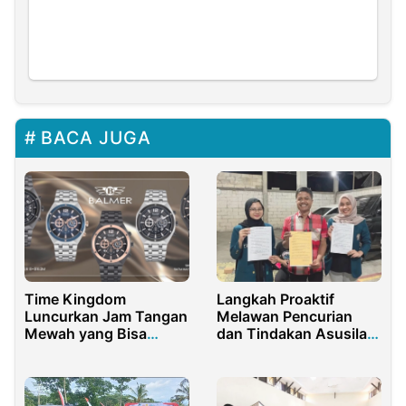
BACA JUGA
Time Kingdom
Langkah Proaktif
Luncurkan Jam Tangan
Melawan Pencurian
Mewah yang Bisa
dan Tindakan Asusila
Bantu Penampilan
Melalui Pembuatan
Anda Lebih Berkelas
Kebijakan Keamanan
Kos