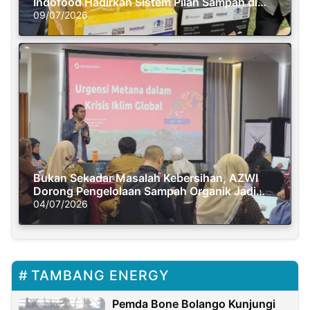
Indofood Hadirkan Sistem Pilah Sampah di
Semasa Piknik
09/07/2026
Bukan Sekadar Masalah Kebersihan, AZWI
Dorong Pengelolaan Sampah Organik Jadi
Solusi Krisis Iklim
04/07/2026
TAMBANG ENERGY
Pemda Bone Bolango Kunjungi