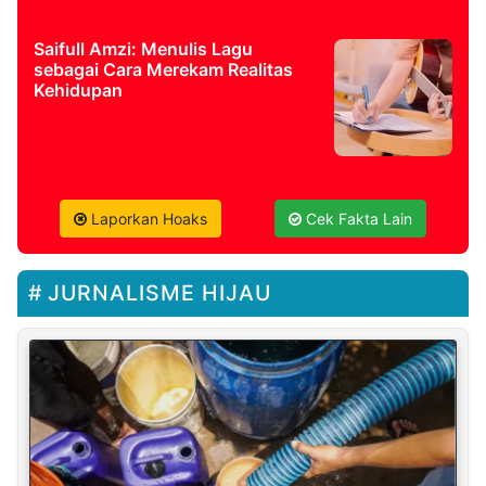
Saifull Amzi: Menulis Lagu
sebagai Cara Merekam Realitas
Kehidupan
Laporkan Hoaks
Cek Fakta Lain
JURNALISME HIJAU