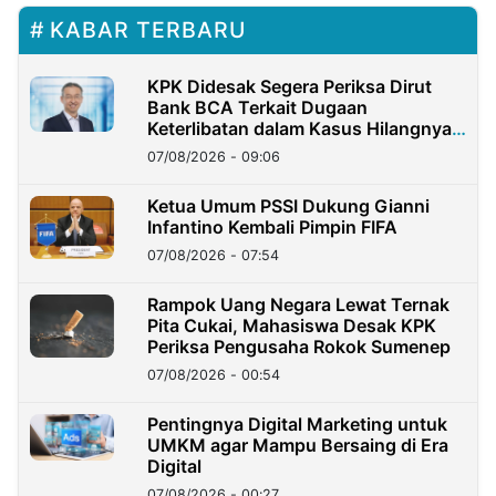
KABAR TERBARU
KPK Didesak Segera Periksa Dirut
Bank BCA Terkait Dugaan
Keterlibatan dalam Kasus Hilangnya
Dana Nasabah Rp2,58 Miliar
07/08/2026 - 09:06
Ketua Umum PSSI Dukung Gianni
Infantino Kembali Pimpin FIFA
07/08/2026 - 07:54
Rampok Uang Negara Lewat Ternak
Pita Cukai, Mahasiswa Desak KPK
Periksa Pengusaha Rokok Sumenep
07/08/2026 - 00:54
Pentingnya Digital Marketing untuk
UMKM agar Mampu Bersaing di Era
Digital
07/08/2026 - 00:27