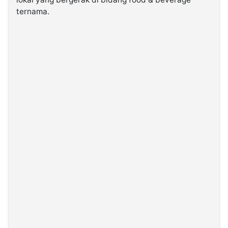
ternama.
©
Kabarbaru.co
-
2026
PT.
Kabarbaru
Media
Holding