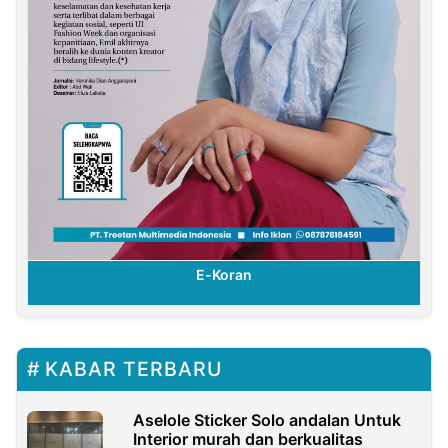
ran
E-Koran
KABAR TERBARU
Aselole Sticker Solo andalan Untuk
Interior murah dan berkualitas