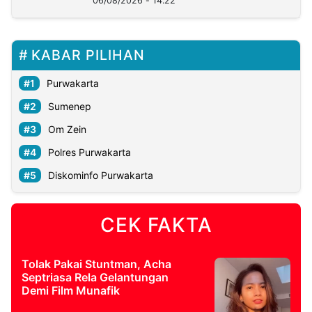
06/08/2026 - 14:22
KABAR PILIHAN
Purwakarta
Sumenep
Om Zein
Polres Purwakarta
Diskominfo Purwakarta
CEK FAKTA
Tolak Pakai Stuntman, Acha
Septriasa Rela Gelantungan
Demi Film Munafik