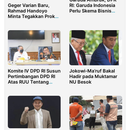
Geger Varian Baru,
RI: Garuda Indonesia
Rahmad Handoyo
Perlu Skema Bisnis
Minta Tegakkan Prokes
Baru
Perkuat Perbatasan
Jokowi-Ma’ruf Bakal
Komite IV DPD RI Susun
Hadir pada Muktamar
Pertimbangan DPD RI
NU Besok
Atas RUU Tentang
Ketentuan Umum dan
Tata Cara Perpajakan