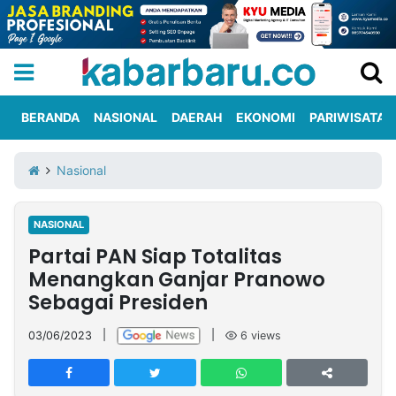
BERANDA
NASIONAL
DAERAH
EKONOMI
PARIWISATA
Informasi
KabarbaruTV
Kirim
Tentang
Nasional
Iklan
Berita
Kami
NASIONAL
Berita
Partai PAN Siap Totalitas
Nasional
International
Olahraga
Entertainment
Daerah
Pariwisata
Kuliner
Kolom
Menangkan Ganjar Pranowo
Sebagai Presiden
Network
03/06/2023
|
|
6
views
PT
TREETAN