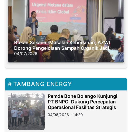
Bukan Sekadar Masalah Kebersihan, AZWI
Dorong Pengelolaan Sampah Organik Jadi
Solusi Krisis Iklim
04/07/2026
TAMBANG ENERGY
Pemda Bone Bolango Kunjungi
PT BNPG, Dukung Percepatan
Operasional Fasilitas Strategis
04/08/2026 - 14:20