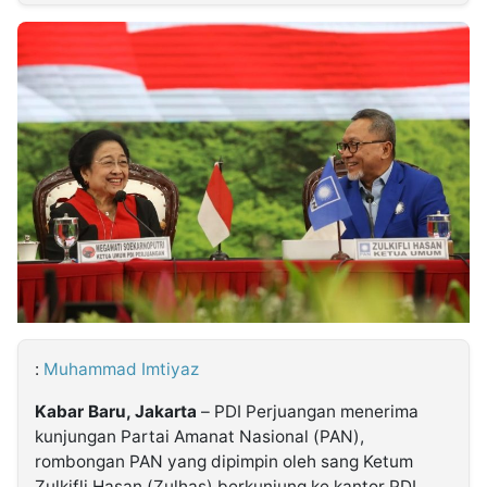
MULTIMEDIA
INDONESIA
Partner
Insight
Suara
Lens
Daily
Jalan
Idealita
Kita
Dinamikapost.com
Radar
Seedbacklink
NTB
Time
IDN
Jogja
Rakyat
News
Notice
Baru
Follow
Kabarbaru
:
Muhammad Imtiyaz
Kabar Baru, Jakarta
– PDI Perjuangan menerima
kunjungan Partai Amanat Nasional (PAN),
rombongan PAN yang dipimpin oleh sang Ketum
Zulkifli Hasan (Zulhas) berkunjung ke kantor PDI