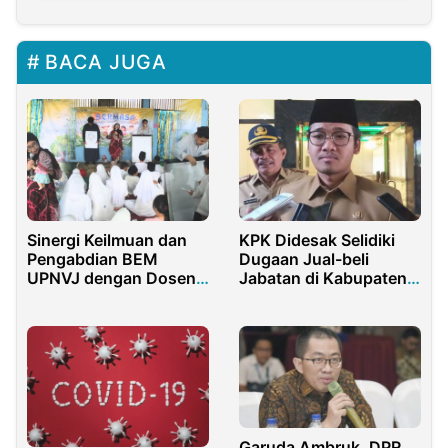
BACA JUGA
Sinergi Keilmuan dan
KPK Didesak Selidiki
Pengabdian BEM
Dugaan Jual-beli
UPNVJ dengan Dosen
Jabatan di Kabupaten
Dalam Mengawal Isu
Bangkalan
Kesehatan Mental
Garuda Ambruk, DPR