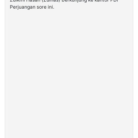
Perjuangan sore ini.
©
Kabarbaru.co
-
2026
PT.
Kabarbaru
Media
Holding