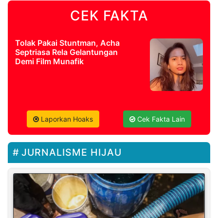
CEK FAKTA
Tolak Pakai Stuntman, Acha
Septriasa Rela Gelantungan
Demi Film Munafik
Laporkan Hoaks
Cek Fakta Lain
JURNALISME HIJAU