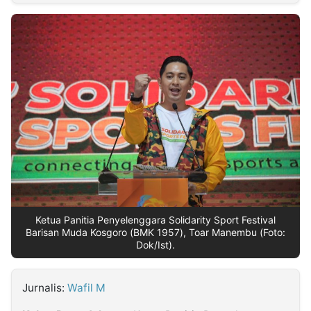
MULTIMEDIA
INDONESIA
Partner
Insight
Suara
Lens
Daily
Jalan
Idealita
Kita
Dinamikapost.com
Radar
Seedbacklink
NTB
Time
IDN
Jogja
Rakyat
News
Notice
Baru
Follow
Kabarbaru
Ketua Panitia Penyelenggara Solidarity Sport Festival
Barisan Muda Kosgoro (BMK 1957), Toar Manembu (Foto:
Dok/Ist).
Jurnalis:
Wafil M