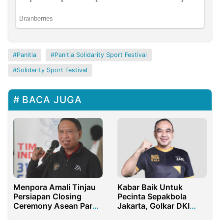
Panitia
Panitia Solidarity Sport Festival
Solidarity Sport Festival
BACA JUGA
Menpora Amali Tinjau
Kabar Baik Untuk
Persiapan Closing
Pecinta Sepakbola
Ceremony Asean Para
Jakarta, Golkar DKI
Games Solo 2022 di
Gelar Nobar Piala Dunia