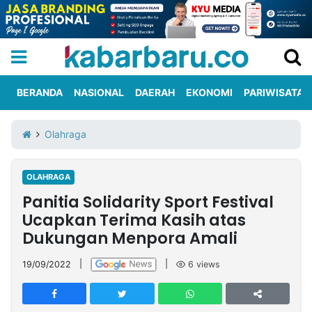
BERANDA
NASIONAL
DAERAH
EKONOMI
PARIWISATA
Informasi
KabarbaruTV
Kirim
Tentang
Olahraga
Iklan
Berita
Kami
OLAHRAGA
Berita
Panitia Solidarity Sport Festival
Nasional
International
Olahraga
Entertainment
Daerah
Pariwisata
Kuliner
Kolom
Ucapkan Terima Kasih atas
Dukungan Menpora Amali
Network
19/09/2022
|
|
6
views
PT
TREETAN