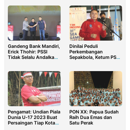
Stadion Manahan
Gandeng Bank Mandiri,
Dinilai Peduli
Erick Thohir: PSSI
Perkembangan
Tidak Selalu Andalkan
Sepakbola, Ketum PSSI
Dana Pemerintah
Akui Bangga Kepada
Menpora
Pengamat: Undian Piala
PON XX: Papua Sudah
Dunia U-17 2023 Buat
Raih Dua Emas dan
Persaingan Tiap Kota
Satu Perak
Jadi Merata