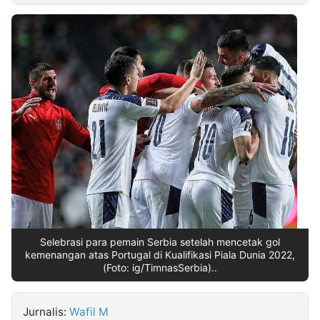
MULTIMEDIA
INDONESIA
Partner
Insight
Suara
Lens
Daily
Jalan
Idealita
Kita
Dinamikapost.com
Radar
Seedbacklink
NTB
Time
IDN
Jogja
Rakyat
News
Notice
Baru
Follow
Kabarbaru
Selebrasi para pemain Serbia setelah mencetak gol
kemenangan atas Portugal di Kualifikasi Piala Dunia 2022,
(Foto: ig/TimnasSerbia)..
Jurnalis:
Wafil M