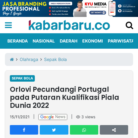
BERANDA
NASIONAL
DAERAH
EKONOMI
PARIWISATA
Informasi
KabarbaruTV
Kirim
Tentang
Olahraga
Sepak Bola
Iklan
Berita
Kami
SEPAK BOLA
Berita
Orlovi Pecundangi Portugal
Nasional
International
Olahraga
Entertainment
Daerah
Pariwisata
Kuliner
Kolom
pada Putaran Kualifikasi Piala
Dunia 2022
Network
15/11/2021
|
|
3
views
PT
TREETAN