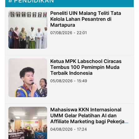
PENDIDIKAN
Peneliti UIN Malang Teliti Tata
Kelola Lahan Pesantren di
Martapura
07/08/2026 - 22:01
Ketua MPK Labschool Ciracas
Tembus 100 Pemimpin Muda
Terbaik Indonesia
05/08/2026 - 15:49
Mahasiswa KKN Internasional
UMM Gelar Pelatihan AI dan
Affiliate Marketing bagi Pekerja
Migran Indonesia di Taiwan
04/08/2026 - 17:24