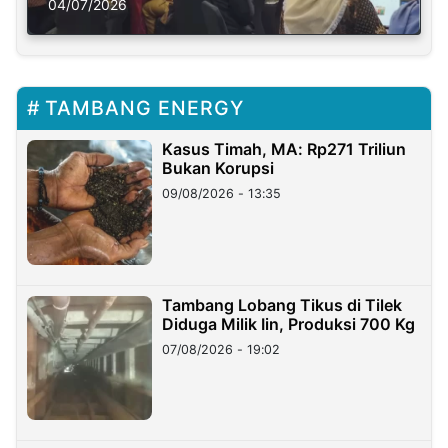
Solusi Krisis Iklim
04/07/2026
TAMBANG ENERGY
Kasus Timah, MA: Rp271 Triliun
Bukan Korupsi
09/08/2026 - 13:35
Tambang Lobang Tikus di Tilek
Diduga Milik Iin, Produksi 700 Kg
07/08/2026 - 19:02