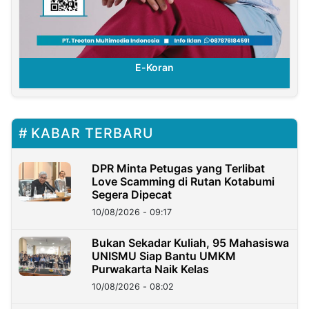
E-Koran
E-K
KABAR TERBARU
DPR Minta Petugas yang Terlibat
Love Scamming di Rutan Kotabumi
Segera Dipecat
10/08/2026 - 09:17
Bukan Sekadar Kuliah, 95 Mahasiswa
UNISMU Siap Bantu UMKM
Purwakarta Naik Kelas
10/08/2026 - 08:02