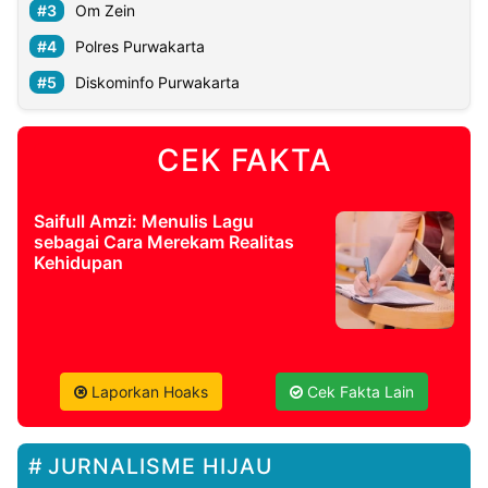
Om Zein
Polres Purwakarta
Diskominfo Purwakarta
CEK FAKTA
Saifull Amzi: Menulis Lagu
sebagai Cara Merekam Realitas
Kehidupan
Laporkan Hoaks
Cek Fakta Lain
JURNALISME HIJAU