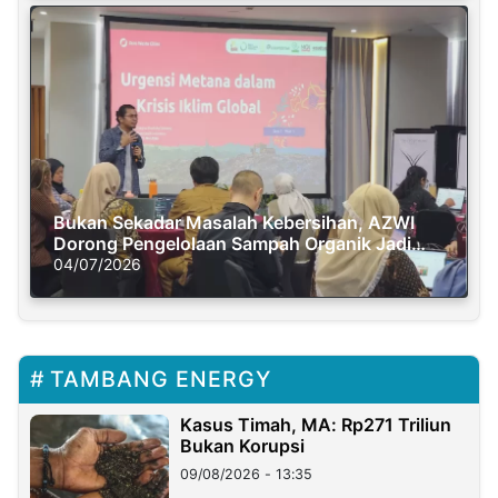
Bukan Sekadar Masalah Kebersihan, AZWI
Dorong Pengelolaan Sampah Organik Jadi
Solusi Krisis Iklim
04/07/2026
TAMBANG ENERGY
Kasus Timah, MA: Rp271 Triliun
Bukan Korupsi
09/08/2026 - 13:35