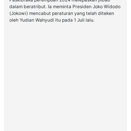
dalam beratribut. Ia meminta Presiden Joko Widodo
(Jokowi) mencabut peraturan yang telah diteken
©
Kabarbaru.co
oleh Yudian Wahyudi itu pada 1 Juli lalu.
-
2026
PT.
Kabarbaru
Media
Holding