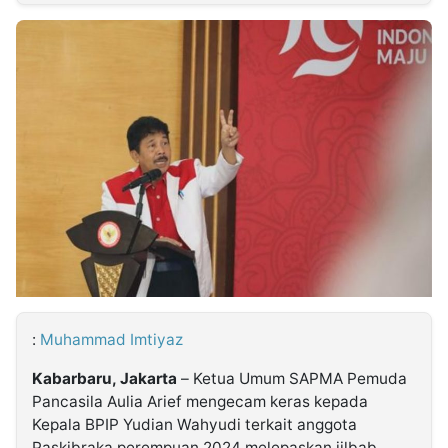
MULTIMEDIA
INDONESIA
Partner
Insight
Suara
Lens
Daily
Jalan
Idealita
Kita
Dinamikapost.com
Radar
Seedbacklink
NTB
Time
IDN
Jogja
Rakyat
News
Notice
Baru
Follow
Kabarbaru
:
Muhammad Imtiyaz
Kabarbaru, Jakarta
– Ketua Umum SAPMA Pemuda
Pancasila Aulia Arief mengecam keras kepada
Kepala BPIP Yudian Wahyudi terkait anggota
Paskibraka perempuan 2024 melepaskan jilbab