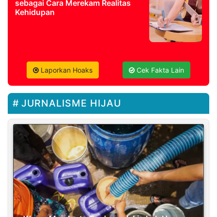
sebagai Cara Merekam Realitas
Kehidupan
Laporkan Hoaks
Cek Fakta Lain
JURNALISME HIJAU