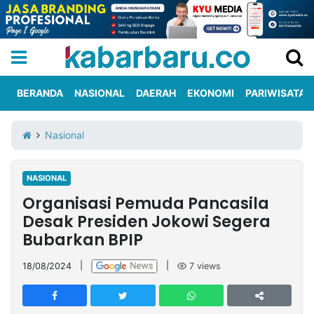
BERANDA
NASIONAL
DAERAH
EKONOMI
PARIWISATA
Informasi
KabarbaruTV
Kirim
Tentang
Nasional
Iklan
Berita
Kami
NASIONAL
Berita
Organisasi Pemuda Pancasila
Nasional
International
Olahraga
Entertainment
Daerah
Pariwisata
Kuliner
Kolom
Desak Presiden Jokowi Segera
Bubarkan BPIP
Network
18/08/2024
|
|
7
views
PT
TREETAN