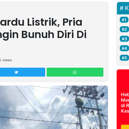
K
rdu Listrik, Pria
ngin Bunuh Diri Di
5
views
Heb
Men
di 
Kas