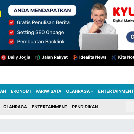
Daily Jogja
Jalan Rakyat
Idealita News
Kita No
RAH
EKONOMI
PARIWISATA
OLAHRAGA
ENTERTAINMENT
OLAHRAGA
ENTERTAINMENT
PENDIDIKAN