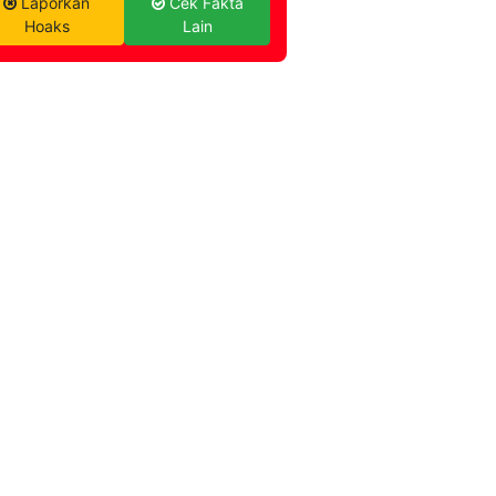
Laporkan
Cek Fakta
Hoaks
Lain