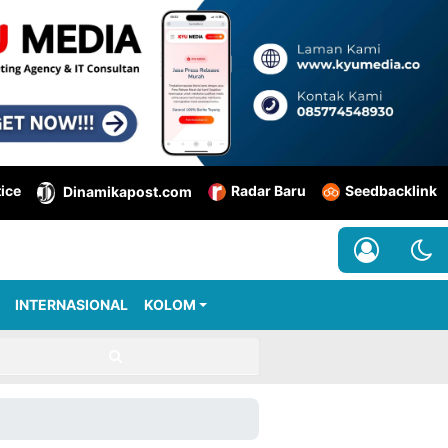
tice
Radar Baru
Seedbacklink
Dinamikapost.com
INTERNASIONAL
KOLOM