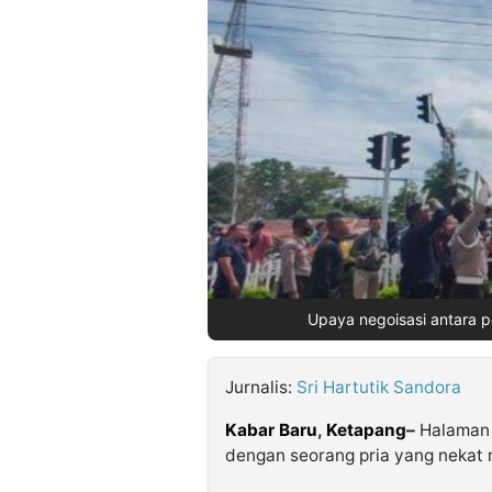
©
Kabarbaru.co
-
2026
PT.
Kabarbaru
Media
Holding
Upaya negoisasi antara p
Jurnalis:
Sri Hartutik Sandora
Kabar Baru
,
Ketapang
–
Halaman 
dengan seorang pria yang nekat me