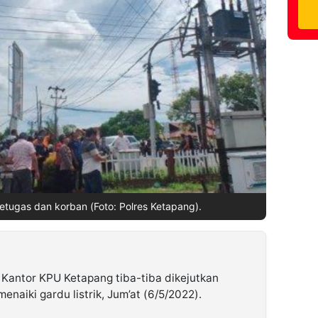
etugas dan korban (Foto: Polres Ketapang).
Kantor KPU Ketapang tiba-tiba dikejutkan
naiki gardu listrik, Jum’at (6/5/2022).