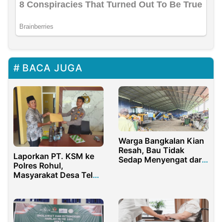
BACA JUGA
Warga Bangkalan Kian
Resah, Bau Tidak
Laporkan PT. KSM ke
Sedap Menyengat dari
Polres Rohul,
TPST Bangkalan
Masyarakat Desa Teluk
Aur Tuntut Regulator
Bekukan Izin
Operasional PKS