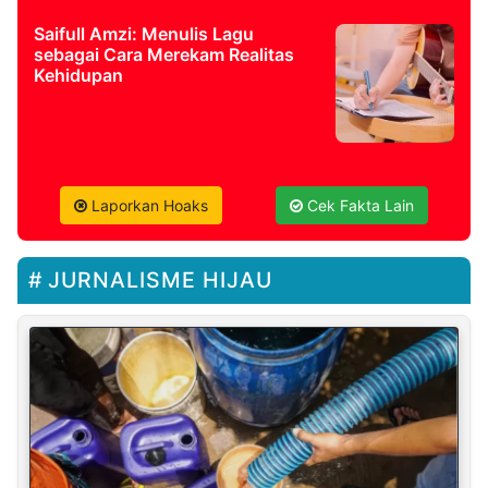
Saifull Amzi: Menulis Lagu
sebagai Cara Merekam Realitas
Kehidupan
Laporkan Hoaks
Cek Fakta Lain
JURNALISME HIJAU