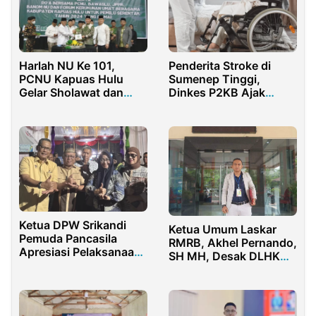
Harlah NU Ke 101,
Penderita Stroke di
PCNU Kapuas Hulu
Sumenep Tinggi,
Gelar Sholawat dan
Dinkes P2KB Ajak
Doa Bersama
Warga Cek Kesehatan
Ketua DPW Srikandi
Ketua Umum Laskar
Pemuda Pancasila
RMRB, Akhel Pernando,
Apresiasi Pelaksanaan
SH MH, Desak DLHK
Peran Saka Nasional di
Prov. Riau
Gorontalo