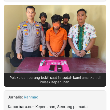
MULTIMEDIA
INDONESIA
Partner
Insight
Suara
Lens
Daily
Jalan
Idealita
Kita
Dinamikapost.com
Radar
Seedbacklink
NTB
Time
IDN
Jogja
Rakyat
News
Notice
Baru
Follow
Kabarbaru
Pelaku dan barang bukti saat ini sudah kami amankan di
Polsek Kepenuhan.
Jurnalis:
Rahmad
Kabarbaru.co– Kepenuhan, Seorang pemuda