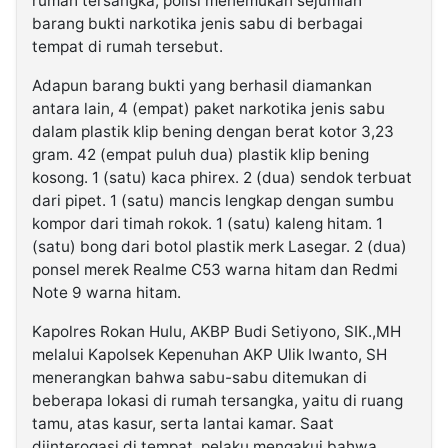
rumah tersangka, polisi menemukan sejumlah
barang bukti narkotika jenis sabu di berbagai
tempat di rumah tersebut.
Adapun barang bukti yang berhasil diamankan
antara lain, 4 (empat) paket narkotika jenis sabu
dalam plastik klip bening dengan berat kotor 3,23
gram. 42 (empat puluh dua) plastik klip bening
kosong. 1 (satu) kaca phirex. 2 (dua) sendok terbuat
dari pipet. 1 (satu) mancis lengkap dengan sumbu
kompor dari timah rokok. 1 (satu) kaleng hitam. 1
(satu) bong dari botol plastik merk Lasegar. 2 (dua)
ponsel merek Realme C53 warna hitam dan Redmi
Note 9 warna hitam.
Kapolres Rokan Hulu, AKBP Budi Setiyono, SIK.,MH
melalui Kapolsek Kepenuhan AKP Ulik Iwanto, SH
menerangkan bahwa sabu-sabu ditemukan di
beberapa lokasi di rumah tersangka, yaitu di ruang
tamu, atas kasur, serta lantai kamar. Saat
diinterogasi di tempat, pelaku mengakui bahwa