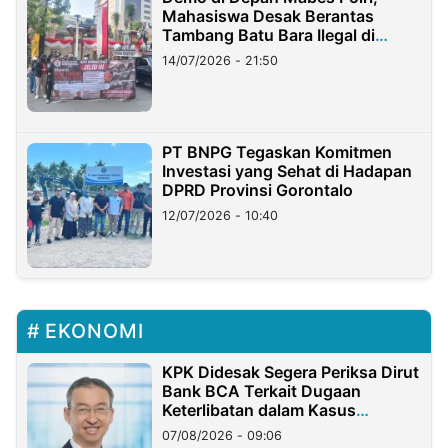
Mahasiswa Desak Berantas
Tambang Batu Bara Ilegal di
Lampung
14/07/2026 - 21:50
PT BNPG Tegaskan Komitmen
Investasi yang Sehat di Hadapan
DPRD Provinsi Gorontalo
12/07/2026 - 10:40
EKONOMI
KPK Didesak Segera Periksa Dirut
Bank BCA Terkait Dugaan
Keterlibatan dalam Kasus
Hilangnya Dana Nasabah Rp2,58
07/08/2026 - 09:06
Miliar