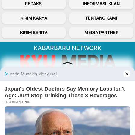
REDAKSI
INFORMASI IKLAN
KIRIM KARYA
TENTANG KAMI
KIRIM BERITA
MEDIA PARTNER
KABARBARU NETWORK
About Our Kabarbaru.co
Kabarbaru.co menyajikan berita aktual dan
inspiratif dari sudut pandang berbaik sangka
serta terverifikasi dari sumber yang tepat.
Follow Kabarbaru