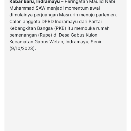
Kabar Baru, Indramayu
– Peringatan Maulid Nabi
Muhammad SAW menjadi momentum awal
dimulainya perjuangan Masrurih menuju parlemen.
©
Kabarbaru.co
Calon anggota DPRD Indramayu dari Partai
-
2026
Kebangkitan Bangsa (PKB) itu membuka rumah
pemenangan (Rupe) di Desa Gabus Kulon,
Kecamatan Gabus Wetan, Indramayu, Senin
PT.
Kabarbaru
(9/10/2023).
Media
Holding