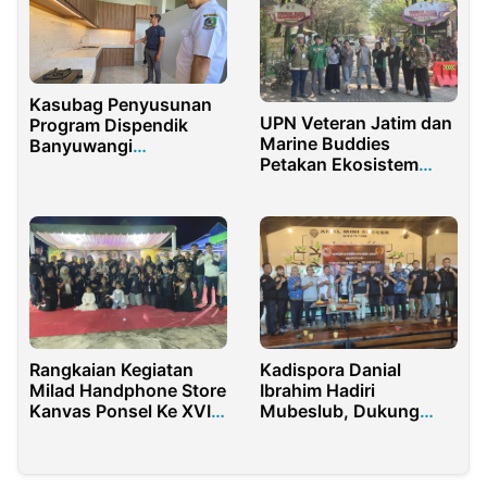
Kasubag Penyusunan
UPN Veteran Jatim dan
Program Dispendik
Marine Buddies
Banyuwangi
Petakan Ekosistem
Berkunjung Kerumah
Mangrove Gunung
Pintar Kecamatan
Anyar
Pesanggaran
Rangkaian Kegiatan
Kadispora Danial
Milad Handphone Store
Ibrahim Hadiri
Kanvas Ponsel Ke XVI
Mubeslub, Dukung
Tahun 2026
Kemajuan Olahraga
MMA Gorontalo