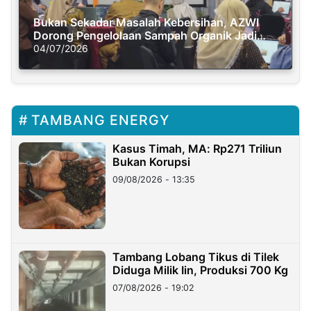
Bukan Sekadar Masalah Kebersihan, AZWI
Dorong Pengelolaan Sampah Organik Jadi
Solusi Krisis Iklim
04/07/2026
TAMBANG ENERGY
Kasus Timah, MA: Rp271 Triliun
Bukan Korupsi
09/08/2026 - 13:35
Tambang Lobang Tikus di Tilek
Diduga Milik Iin, Produksi 700 Kg
07/08/2026 - 19:02