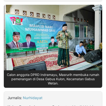
MULTIMEDIA
INDONESIA
Partner
Insight
Suara
Lens
Daily
Jalan
Idealita
Kita
Dinamikapost.com
Radar
Seedbacklink
NTB
Time
IDN
Jogja
Rakyat
News
Notice
Baru
Follow
Kabarbaru
Calon anggota DPRD Indramayu, Masrurih membuka rumah
pemenangan di Desa Gabus Kulon, Kecamatan Gabus
Wetan.
Jurnalis:
Nurhidayat