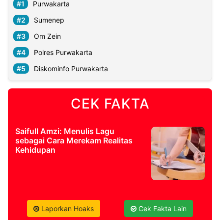
Purwakarta
Sumenep
Om Zein
Polres Purwakarta
Diskominfo Purwakarta
CEK FAKTA
Saifull Amzi: Menulis Lagu
sebagai Cara Merekam Realitas
Kehidupan
Laporkan Hoaks
Cek Fakta Lain