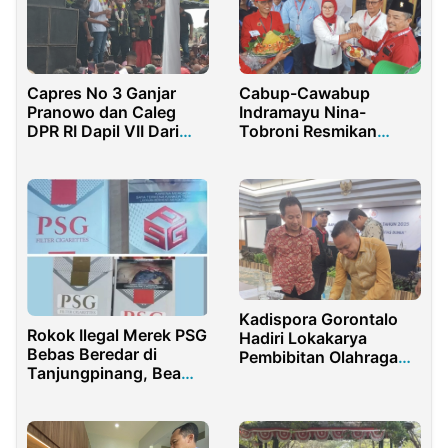
Capres No 3 Ganjar
Cabup-Cawabup
Pranowo dan Caleg
Indramayu Nina-
DPR RI Dapil VII Dari
Tobroni Resmikan
PPP Ramlan Samsuri
Rumah Pemenangan,
Disambut Ribuan
Dihadiri Ribuan
Warga Karawang
Pendukung Hingga
Mantan Kapolri
Kadispora Gorontalo
Rokok Ilegal Merek PSG
Hadiri Lokakarya
Bebas Beredar di
Pembibitan Olahraga
Tanjungpinang, Bea
dan Persiapan POPNAS
Cukai Kepri Diduga
XVII 2025
Terlibat