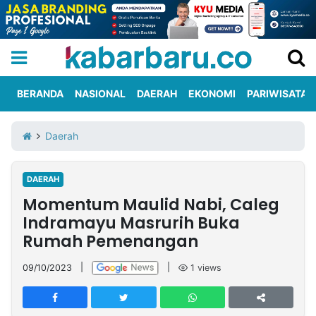
BERANDA
NASIONAL
DAERAH
EKONOMI
PARIWISATA
Informasi
KabarbaruTV
Kirim
Tentang
Daerah
Iklan
Berita
Kami
DAERAH
Berita
Momentum Maulid Nabi, Caleg
Nasional
International
Olahraga
Entertainment
Daerah
Pariwisata
Kuliner
Kolom
Indramayu Masrurih Buka
Rumah Pemenangan
Network
09/10/2023
|
|
1
views
PT
TREETAN