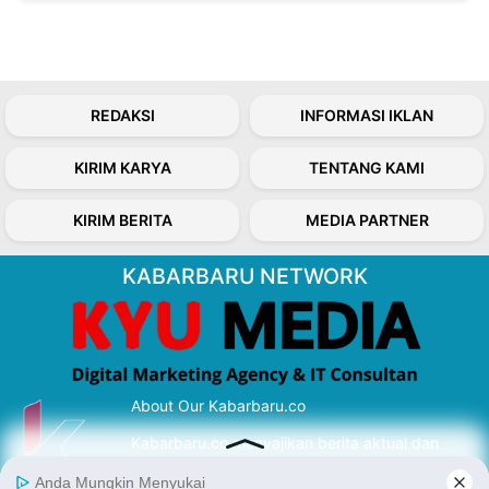
REDAKSI
INFORMASI IKLAN
KIRIM KARYA
TENTANG KAMI
KIRIM BERITA
MEDIA PARTNER
KABARBARU NETWORK
About Our Kabarbaru.co
Kabarbaru.co menyajikan berita aktual dan
inspiratif dari sudut pandang berbaik sangka
serta terverifikasi dari sumber yang tepat.