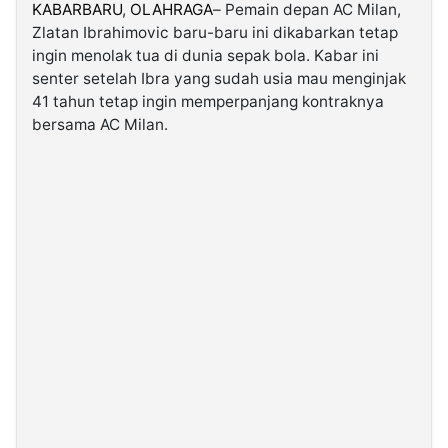
KABARBARU
,
OLAHRAGA
– Pemain depan AC Milan,
Zlatan Ibrahimovic baru-baru ini dikabarkan tetap
©
ingin menolak tua di dunia sepak bola. Kabar ini
Kabarbaru.co
-
senter setelah Ibra yang sudah usia mau menginjak
2026
41 tahun tetap ingin memperpanjang kontraknya
bersama AC Milan.
PT.
Kabarbaru
Media
Holding