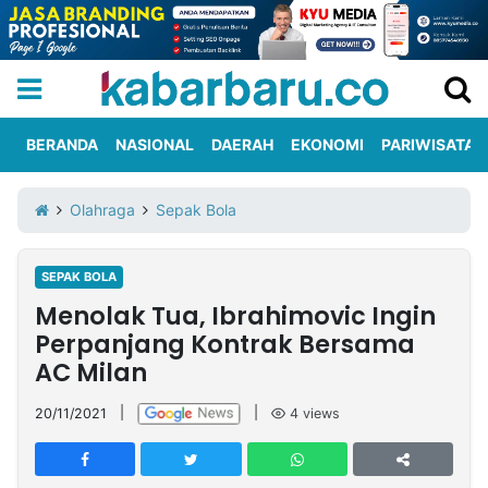
BERANDA
NASIONAL
DAERAH
EKONOMI
PARIWISATA
Informasi
KabarbaruTV
Kirim
Tentang
Olahraga
Sepak Bola
Iklan
Berita
Kami
SEPAK BOLA
Berita
Menolak Tua, Ibrahimovic Ingin
Nasional
International
Olahraga
Entertainment
Daerah
Pariwisata
Kuliner
Kolom
Perpanjang Kontrak Bersama
AC Milan
Network
20/11/2021
|
|
4
views
PT
TREETAN