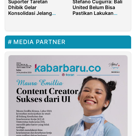
Suporter Taretan
Stefano Cugurra: Bali
Dhibik Gelar
United Belum Bisa
Konsolidasi Jelang
Pastikan Lakukan
Laga Perdana Madura
Rotasi Pemain
United
MEDIA PARTNER