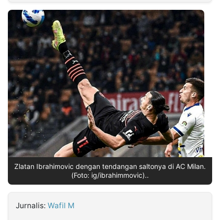
MULTIMEDIA
INDONESIA
Partner
Insight
Suara
Lens
Daily
Jalan
Idealita
Kita
Radar
Seedbacklink
NTB
Time
IDN
Jogja
Rakyat
News
Notice
Baru
Follow
Kabarbaru
Zlatan Ibrahimovic dengan tendangan saltonya di AC Milan.
(Foto: ig/ibrahimmovic)..
Jurnalis:
Wafil M