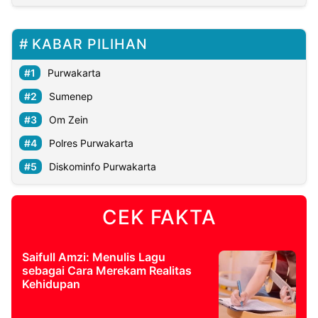
KABAR PILIHAN
Purwakarta
Sumenep
Om Zein
Polres Purwakarta
Diskominfo Purwakarta
CEK FAKTA
Saifull Amzi: Menulis Lagu
sebagai Cara Merekam Realitas
Kehidupan