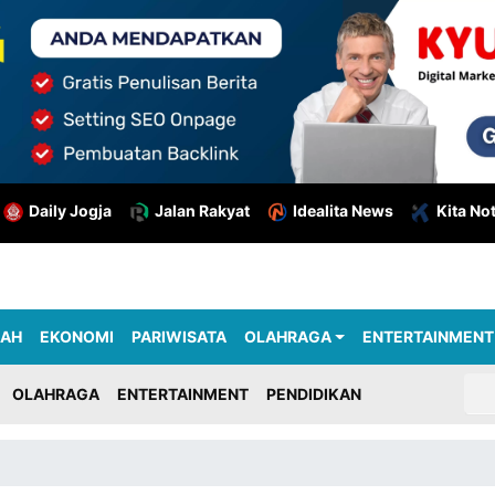
Daily Jogja
Jalan Rakyat
Idealita News
Kita No
RAH
EKONOMI
PARIWISATA
OLAHRAGA
ENTERTAINMENT
OLAHRAGA
ENTERTAINMENT
PENDIDIKAN