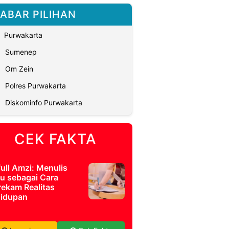
ABAR PILIHAN
Purwakarta
Sumenep
Om Zein
Polres Purwakarta
Diskominfo Purwakarta
CEK FAKTA
full Amzi: Menulis
u sebagai Cara
ekam Realitas
idupan