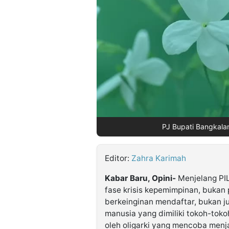
©
Kabarbaru.co
-
2026
PT.
Kabarbaru
Media
Holding
PJ Bupati Bangkalan,
Editor:
Zahra Karimah
Kabar Baru, Opini-
Menjelang PI
fase krisis kepemimpinan, bukan 
berkeinginan mendaftar, bukan j
manusia yang dimiliki tokoh-toko
oleh oligarki yang mencoba menj