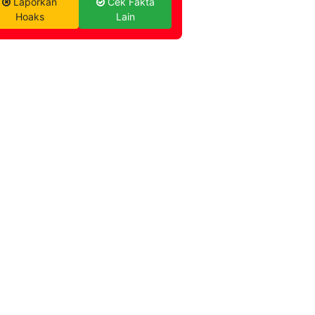
Laporkan
Cek Fakta
Hoaks
Lain