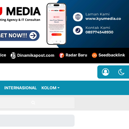
tice
Radar Baru
Seedbacklink
Dinamikapost.com
INTERNASIONAL
KOLOM