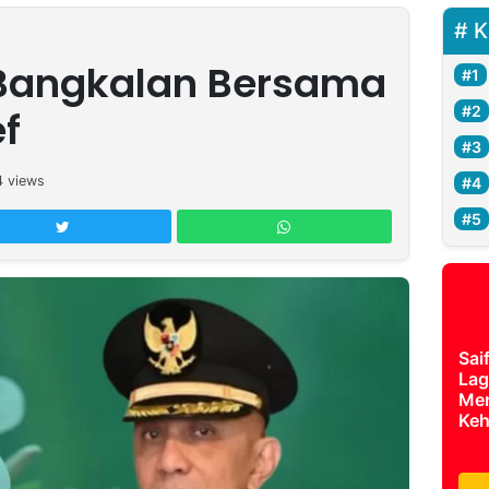
K
Bangkalan Bersama
ef
4
views
Sai
Lag
Mer
Keh