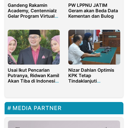
Gandeng Rakamin
PW LPPNU JATIM
Academy, Centennialz
Geram akan Beda Data
Gelar Program Virtual
Kementan dan Bulog
Internship
Usai Ikut Pencarian
Nizar Dahlan Optimis
Putranya, Ridwan Kamil
KPK Tetap
Akan Tiba di Indonesia
Tindaklanjuti
Besok
Laporannya Soal
Suharso Monoarfa
MEDIA PARTNER