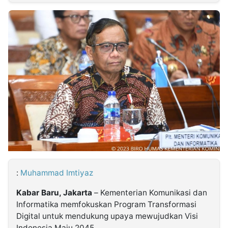
MULTIMEDIA
INDONESIA
Partner
Insight
Suara
Lens
Daily
Jalan
Idealita
Kita
Dinamikapost.com
Radar
Seedbacklink
NTB
Time
IDN
Jogja
Rakyat
News
Notice
Baru
Follow
Kabarbaru
:
Muhammad Imtiyaz
Kabar Baru, Jakarta
– Kementerian Komunikasi dan
Informatika memfokuskan Program Transformasi
Digital untuk mendukung upaya mewujudkan Visi
Indonesia Maju 2045.