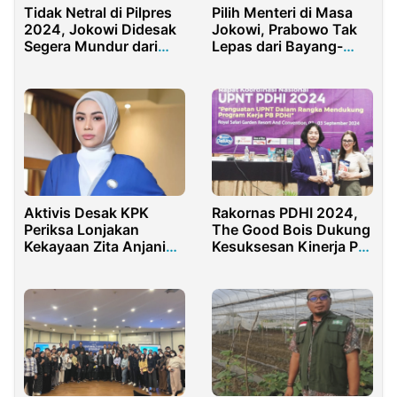
Tidak Netral di Pilpres
Pilih Menteri di Masa
2024, Jokowi Didesak
Jokowi, Prabowo Tak
Segera Mundur dari
Lepas dari Bayang-
Presiden
bayang Raja Jawa
Aktivis Desak KPK
Rakornas PDHI 2024,
Periksa Lonjakan
The Good Bois Dukung
Kekayaan Zita Anjani
Kesuksesan Kinerja PB
Putri Zulhas 100 Miliar
PDHI
dalam 2 Tahun