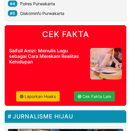
Polres Purwakarta
Diskominfo Purwakarta
CEK FAKTA
Saifull Amzi: Menulis Lagu
sebagai Cara Merekam Realitas
Kehidupan
Laporkan Hoaks
Cek Fakta Lain
JURNALISME HIJAU