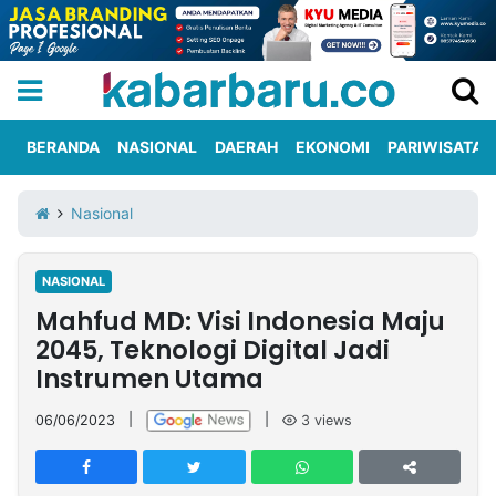
BERANDA
NASIONAL
DAERAH
EKONOMI
PARIWISATA
Informasi
KabarbaruTV
Kirim
Tentang
Nasional
Iklan
Berita
Kami
NASIONAL
Berita
Mahfud MD: Visi Indonesia Maju
Nasional
International
Olahraga
Entertainment
Daerah
Pariwisata
Kuliner
Kolom
2045, Teknologi Digital Jadi
Instrumen Utama
Network
06/06/2023
|
|
3
views
PT
TREETAN