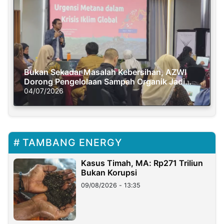
Bukan Sekadar Masalah Kebersihan, AZWI
Dorong Pengelolaan Sampah Organik Jadi
Solusi Krisis Iklim
04/07/2026
TAMBANG ENERGY
Kasus Timah, MA: Rp271 Triliun
Bukan Korupsi
09/08/2026 - 13:35