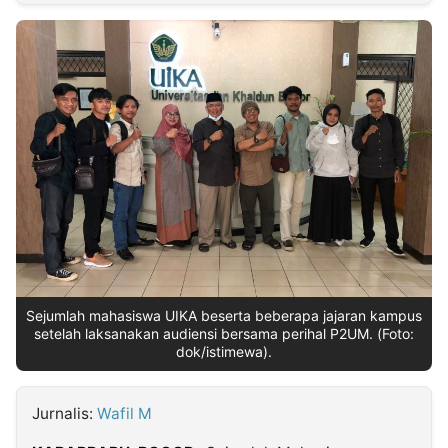
MULTIMEDIA
INDONESIA
Partner
Insight
Suara
Lens
Daily
Jalan
Idealita
Kita
Dinamikapost.com
Radar
Seedbacklink
NTB
Time
IDN
Jogja
Rakyat
News
Notice
Baru
Follow
Kabarbaru
Sejumlah mahasiswa UIKA beserta beberapa jajaran kampus
setelah laksanakan audiensi bersama perihal P2UM. (Foto:
dok/istimewa).
Jurnalis:
Wafil M