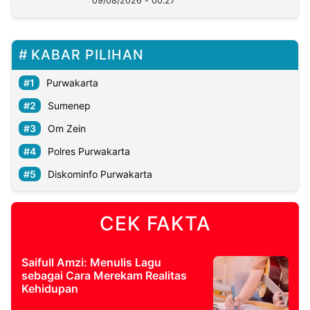
09/08/2026 - 00:27
KABAR PILIHAN
Purwakarta
Sumenep
Om Zein
Polres Purwakarta
Diskominfo Purwakarta
CEK FAKTA
Saifull Amzi: Menulis Lagu
sebagai Cara Merekam Realitas
Kehidupan