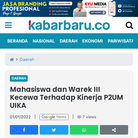
BERANDA
NASIONAL
DAERAH
EKONOMI
PARIWISATA
Informasi
KabarbaruTV
Kirim
Tentang
Daerah
Iklan
Berita
Kami
DAERAH
Berita
Mahasiswa dan Warek III
Nasional
International
Olahraga
Entertainment
Daerah
Pariwisata
Kuliner
Kolom
Kecewa Terhadap Kinerja P2UM
UIKA
Network
01/01/2022
|
|
7
views
PT
TREETAN