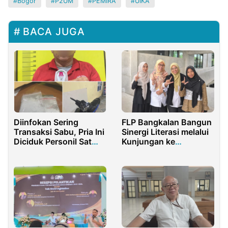
Bogor
P2UM
PEMIRA
UIKA
BACA JUGA
Diinfokan Sering
FLP Bangkalan Bangun
Transaksi Sabu, Pria Ini
Sinergi Literasi melalui
Diciduk Personil Sat
Kunjungan ke
Resnarkoba Polres
Disperpusip
Rohul