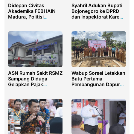
Didepan Civitas
Syahril Adukan Bupati
Akademika FEBI IAIN
Bojonegoro ke DPRD
Madura, Politisi
dan Inspektorat Karena
Demokrat Jelaskan
Diperlakukan
Fungsi Legislatif
Sewenang-wenang
ASN Rumah Sakit RSMZ
Wabup Sorsel Letakkan
Sampang Diduga
Batu Pertama
Gelapkan Pajak
Pembangunan Dapur
Pegawai Rp 3,3 Miliar
Sehat MBG