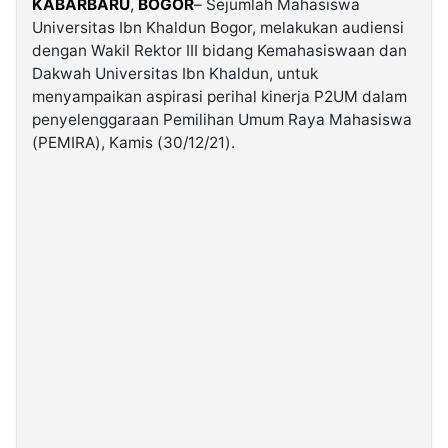
KABARBARU
,
BOGOR
– Sejumlah Mahasiswa
Universitas Ibn Khaldun Bogor, melakukan audiensi
dengan Wakil Rektor III bidang Kemahasiswaan dan
©
Kabarbaru.co
Dakwah Universitas Ibn Khaldun, untuk
-
2026
menyampaikan aspirasi perihal kinerja P2UM dalam
penyelenggaraan Pemilihan Umum Raya Mahasiswa
(PEMIRA), Kamis (30/12/21).
PT.
Kabarbaru
Media
Holding