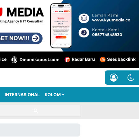
tice
Radar Baru
Seedbacklink
Dinamikapost.com
INTERNASIONAL
KOLOM