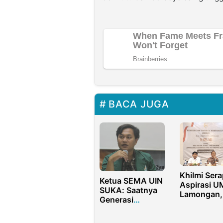
BACA JUGA
Khilmi Sera
Ketua SEMA UIN
Aspirasi 
SUKA: Saatnya
Lamongan,
Generasi
Tekankan
Millenial Menjadi
Sinkronisas
Pahlawan
Kebijakan