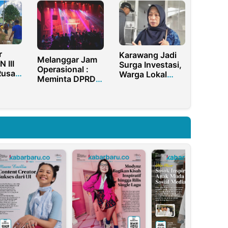
rah
r
Karawang Jadi
Melanggar Jam
 III
Surga Investasi,
Operasional :
Rusak
Warga Lokal
Meminta DPRD
mkab
Masih Jadi
Kota Palembang
Penonton
Berikan
Rekomendasi
Menutup
Seluruh Tempat
Hiburan Malam
di Kota
Palembang