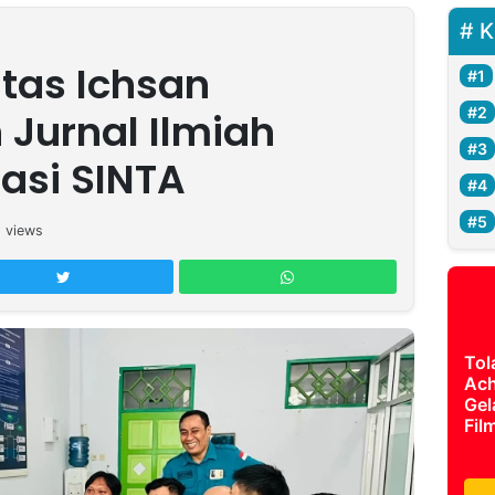
K
itas Ichsan
Jurnal Ilmiah
asi SINTA
2
views
Tol
Ach
Gel
Fil