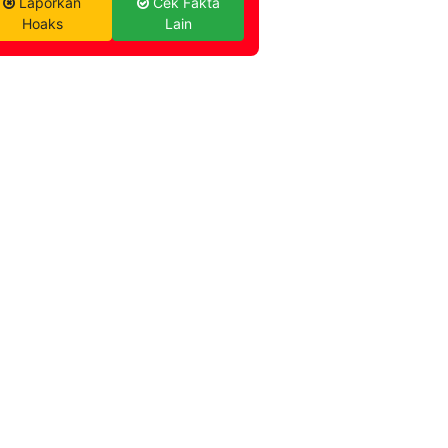
Laporkan
Cek Fakta
Hoaks
Lain