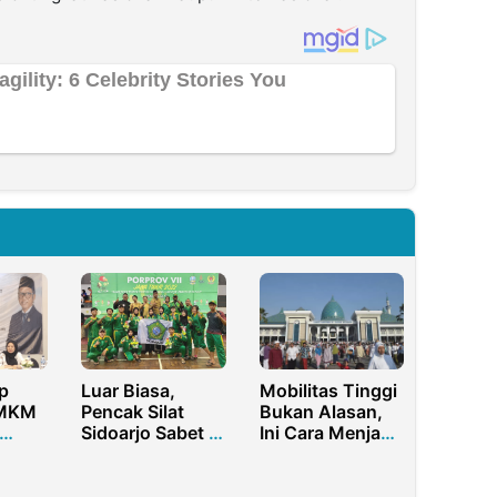
p
Luar Biasa,
Mobilitas Tinggi
UMKM
Pencak Silat
Bukan Alasan,
Sidoarjo Sabet 2
Ini Cara Menjaga
Emas PORPROV
Sholat Tepat
i
Jatim
Waktu di Kota
Besar