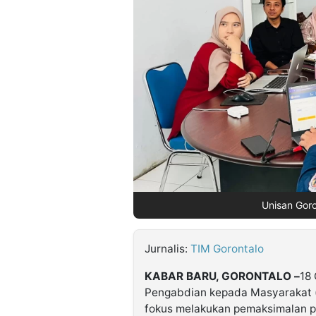
©
Kabarbaru.co
-
2026
PT.
Kabarbaru
Media
Holding
Unisan Goro
Jurnalis:
TIM Gorontalo
KABAR BARU, GORONTALO –
18
Pengabdian kepada Masyarakat (
fokus melakukan pemaksimalan pe