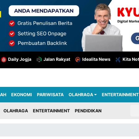
Daily Jogja
Jalan Rakyat
Idealita News
Kita No
RAH
EKONOMI
PARIWISATA
OLAHRAGA
ENTERTAINMENT
OLAHRAGA
ENTERTAINMENT
PENDIDIKAN