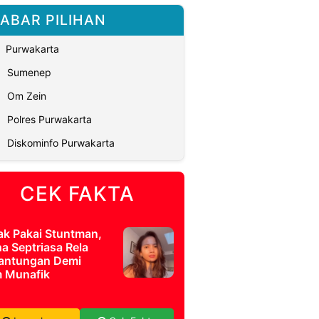
ABAR PILIHAN
Purwakarta
Sumenep
Om Zein
Polres Purwakarta
Diskominfo Purwakarta
CEK FAKTA
ak Pakai Stuntman,
a Septriasa Rela
antungan Demi
m Munafik