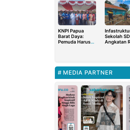
Pusat‑Dae
KNPI Papua
Infastruktu
Barat Daya:
Sekolah SDN
Pemuda Harus
Angkatan 
Jadi Motor
Parah, Pe
Implementasi
Sumenep
Visi
Abaikan
Pembangunan
Perbaikan
MEDIA PARTNER