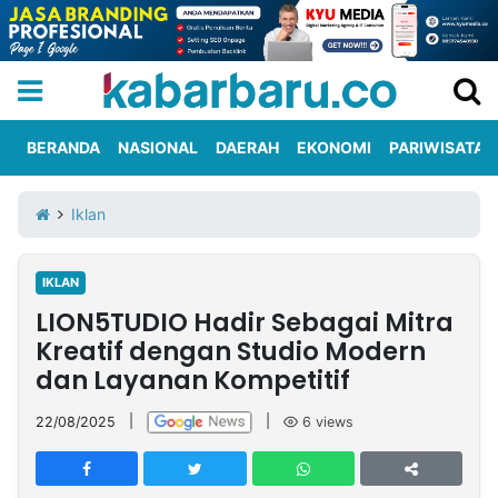
BERANDA
NASIONAL
DAERAH
EKONOMI
PARIWISATA
Informasi
KabarbaruTV
Kirim
Tentang
Iklan
Iklan
Berita
Kami
IKLAN
Berita
LION5TUDIO Hadir Sebagai Mitra
Nasional
International
Olahraga
Entertainment
Daerah
Pariwisata
Kuliner
Kolom
Kreatif dengan Studio Modern
dan Layanan Kompetitif
Network
22/08/2025
|
|
6
views
PT
TREETAN