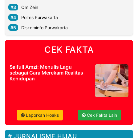
Om Zein
Polres Purwakarta
Diskominfo Purwakarta
CEK FAKTA
Saifull Amzi: Menulis Lagu
sebagai Cara Merekam Realitas
Kehidupan
Laporkan Hoaks
Cek Fakta Lain
JURNALISME HIJAU