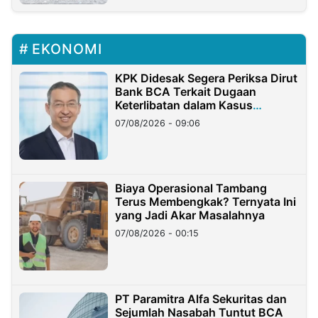
EKONOMI
KPK Didesak Segera Periksa Dirut
Bank BCA Terkait Dugaan
Keterlibatan dalam Kasus
Hilangnya Dana Nasabah Rp2,58
07/08/2026 - 09:06
Miliar
Biaya Operasional Tambang
Terus Membengkak? Ternyata Ini
yang Jadi Akar Masalahnya
07/08/2026 - 00:15
PT Paramitra Alfa Sekuritas dan
Sejumlah Nasabah Tuntut BCA