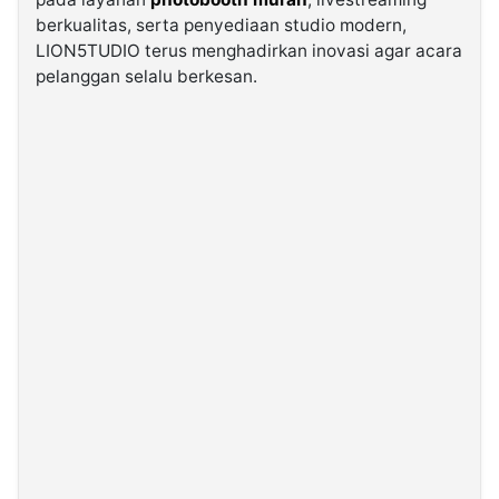
berkualitas, serta penyediaan studio modern,
LION5TUDIO terus menghadirkan inovasi agar acara
©
Kabarbaru.co
pelanggan selalu berkesan.
-
2026
PT.
Kabarbaru
Media
Holding