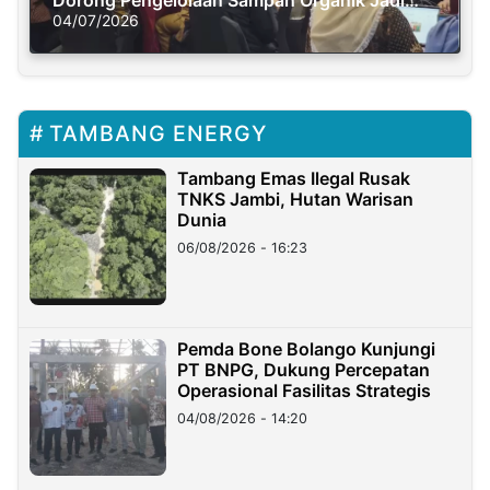
Dorong Pengelolaan Sampah Organik Jadi
Solusi Krisis Iklim
04/07/2026
TAMBANG ENERGY
Tambang Emas Ilegal Rusak
TNKS Jambi, Hutan Warisan
Dunia
06/08/2026 - 16:23
Pemda Bone Bolango Kunjungi
PT BNPG, Dukung Percepatan
Operasional Fasilitas Strategis
04/08/2026 - 14:20