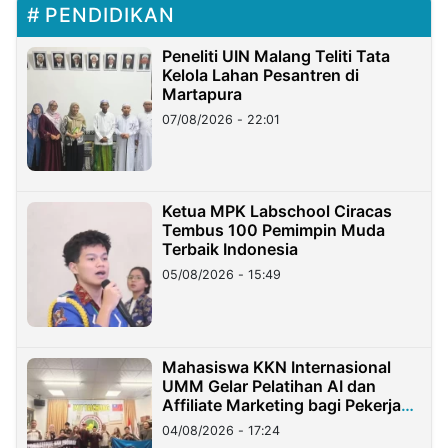
PENDIDIKAN
Peneliti UIN Malang Teliti Tata
Kelola Lahan Pesantren di
Martapura
07/08/2026 - 22:01
Ketua MPK Labschool Ciracas
Tembus 100 Pemimpin Muda
Terbaik Indonesia
05/08/2026 - 15:49
Mahasiswa KKN Internasional
UMM Gelar Pelatihan AI dan
Affiliate Marketing bagi Pekerja
Migran Indonesia di Taiwan
04/08/2026 - 17:24