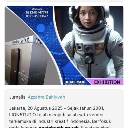
MULTIMEDIA
INDONESIA
Partner
Insight
Suara
Lens
Daily
Jalan
Idealita
Kita
Dinamikapost.com
Radar
Seedbacklink
NTB
Time
IDN
Jogja
Rakyat
News
Notice
Baru
Follow
Kabarbaru
Jurnalis:
Azzahra Bahiyyah
Jakarta, 20 Agustus 2025 – Sejak tahun 2001,
LION5TUDIO telah menjadi salah satu vendor
terkemuka di industri kreatif Indonesia. Berfokus
pada layanan
photobooth murah
, livestreaming