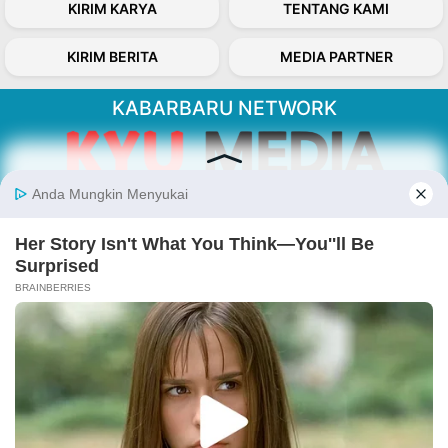
KIRIM KARYA
TENTANG KAMI
KIRIM BERITA
MEDIA PARTNER
KABARBARU NETWORK
About Our Kabarbaru.co
Kabarbaru.co menyajikan berita aktual dan
inspiratif dari sudut pandang berbaik sangka
serta terverifikasi dari sumber yang tepat.
Follow Kabarbaru