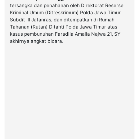
tersangka dan penahanan oleh Direktorat Reserse
Kriminal Umum (Ditreskrimum) Polda Jawa Timur,
©
Subdit III Jatanras, dan ditempatkan di Rumah
Kabarbaru.co
-
Tahanan (Rutan) Ditahti Polda Jawa Timur atas
2026
kasus pembunuhan Faradila Amalia Najwa 21, SY
akhirnya angkat bicara.
PT.
Kabarbaru
Media
Holding