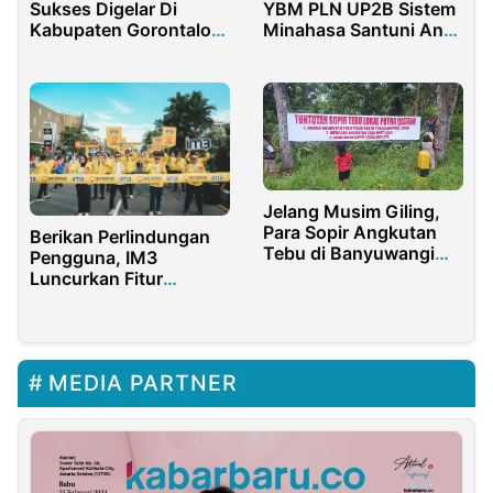
Sukses Digelar Di
YBM PLN UP2B Sistem
Kabupaten Gorontalo,
Minahasa Santuni Anak
Dorang Pertumbuhan
Yatim dan Dhuafa
Ekonomi
Jelang Musim Giling,
Para Sopir Angkutan
Berikan Perlindungan
Tebu di Banyuwangi
Pengguna, IM3
Pasang Spanduk
Luncurkan Fitur
Bertuliskan Beberapa
SATSPAM di Kota
Tuntutan
Pontianak
MEDIA PARTNER