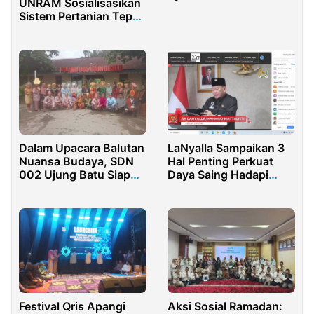
UNRAM Sosialisasikan
Bolango
Sistem Pertanian Tepat
Guna di Lombok Barat
Dalam Upacara Balutan
LaNyalla Sampaikan 3
Nuansa Budaya, SDN
Hal Penting Perkuat
002 Ujung Batu Siap
Daya Saing Hadapi
Menuju Digitalisasi
Ekonomi Digital
Pendidikan
Festival Qris Apangi
Aksi Sosial Ramadan: