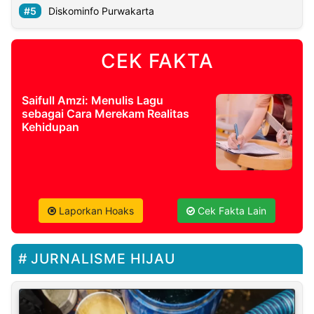
Diskominfo Purwakarta
CEK FAKTA
Saifull Amzi: Menulis Lagu
sebagai Cara Merekam Realitas
Kehidupan
Laporkan Hoaks
Cek Fakta Lain
JURNALISME HIJAU