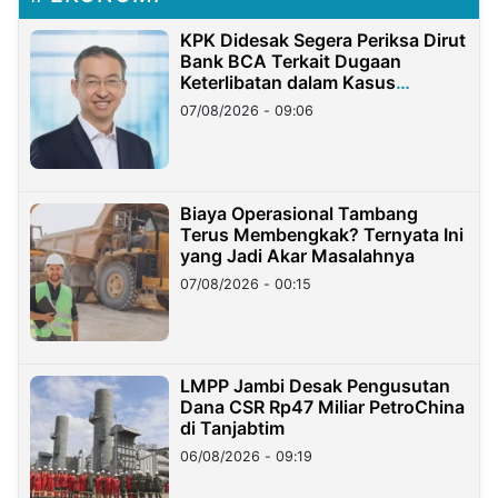
KPK Didesak Segera Periksa Dirut
Bank BCA Terkait Dugaan
Keterlibatan dalam Kasus
Hilangnya Dana Nasabah Rp2,58
07/08/2026 - 09:06
Miliar
Biaya Operasional Tambang
Terus Membengkak? Ternyata Ini
yang Jadi Akar Masalahnya
07/08/2026 - 00:15
LMPP Jambi Desak Pengusutan
Dana CSR Rp47 Miliar PetroChina
di Tanjabtim
06/08/2026 - 09:19