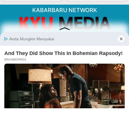
KABARBARU NETWORK
About Our Kabarbaru.co
Kabarbaru.co menyajikan berita aktual dan
inspiratif dari sudut pandang berbaik sangka
serta terverifikasi dari sumber yang tepat.
Follow Kabarbaru
Kabarbaru.co