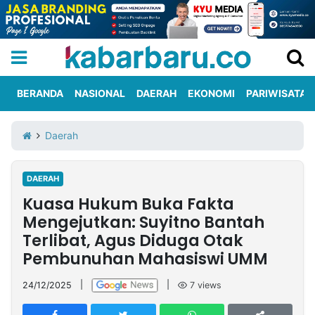
BERANDA
NASIONAL
DAERAH
EKONOMI
PARIWISATA
Informasi
KabarbaruTV
Kirim
Tentang
Daerah
Iklan
Berita
Kami
DAERAH
Berita
Kuasa Hukum Buka Fakta
Nasional
International
Olahraga
Entertainment
Daerah
Pariwisata
Kuliner
Kolom
Mengejutkan: Suyitno Bantah
Terlibat, Agus Diduga Otak
Pembunuhan Mahasiswi UMM
Network
24/12/2025
|
|
7
views
PT
TREETAN