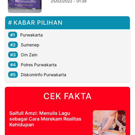
25/02/2022 - 01:39
©
Kabarbaru.co
KABAR PILIHAN
-
2026
Purwakarta
PT.
Sumenep
Kabarbaru
Media
Holding
Om Zein
Polres Purwakarta
Diskominfo Purwakarta
CEK FAKTA
Saifull Amzi: Menulis Lagu
sebagai Cara Merekam Realitas
Kehidupan