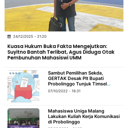
MULTIMEDIA
INDONESIA
Partner
24/12/2025 - 21:20
Insight
Suara
Lens
Daily
Jalan
Idealita
Kita
Dinamikapost.com
Radar
Seedbacklink
Kuasa Hukum Buka Fakta Mengejutkan:
NTB
Time
IDN
Jogja
Rakyat
News
Notice
Baru
Suyitno Bantah Terlibat, Agus Diduga Otak
Pembunuhan Mahasiswi UMM
Follow
Kabarbaru
Sambut Pemilihan Sekda,
GERTAK Desak Plt Bupati
Probolinggo Tunjuk Timsel
Berintegritas
07/10/2022 - 16:31
Mahasiswa Uniga Malang
Lakukan Kuliah Kerja Komunikasi
di Probolinggo