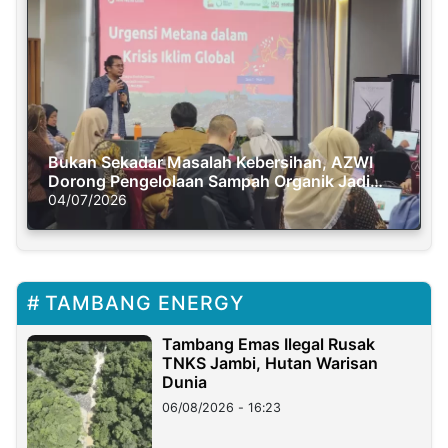
Bukan Sekadar Masalah Kebersihan, AZWI
Dorong Pengelolaan Sampah Organik Jadi
Solusi Krisis Iklim
04/07/2026
TAMBANG ENERGY
Tambang Emas Ilegal Rusak
TNKS Jambi, Hutan Warisan
Dunia
06/08/2026 - 16:23