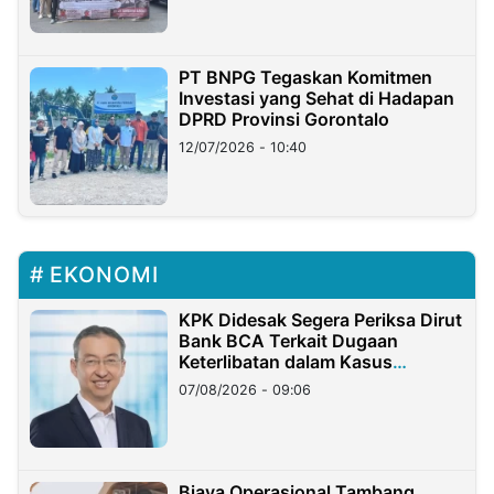
PT BNPG Tegaskan Komitmen
Investasi yang Sehat di Hadapan
DPRD Provinsi Gorontalo
12/07/2026 - 10:40
EKONOMI
KPK Didesak Segera Periksa Dirut
Bank BCA Terkait Dugaan
Keterlibatan dalam Kasus
Hilangnya Dana Nasabah Rp2,58
07/08/2026 - 09:06
Miliar
Biaya Operasional Tambang