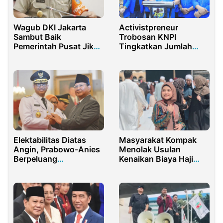
Wagub DKI Jakarta
Activistpreneur
Sambut Baik
Trobosan KNPI
Pemerintah Pusat Jika
Tingkatkan Jumlah
Ingin Terlibat dalam
Pengusaha Pemuda
Formula E
Elektabilitas Diatas
Masyarakat Kompak
Angin, Prabowo-Anies
Menolak Usulan
Berpeluang
Kenaikan Biaya Haji
Menangkan Pilpres
Tahun 2023, Ini
2024
Alasannya