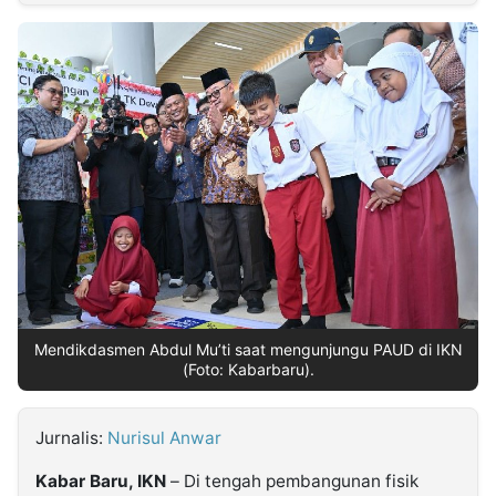
MULTIMEDIA
INDONESIA
Partner
Insight
Suara
Lens
Daily
Jalan
Idealita
Kita
Radar
Seedbacklink
NTB
Time
IDN
Jogja
Rakyat
News
Notice
Baru
Follow
Kabarbaru
Mendikdasmen Abdul Mu’ti saat mengunjungu PAUD di IKN
(Foto: Kabarbaru).
Jurnalis:
Nurisul Anwar
Kabar Baru, IKN
– Di tengah pembangunan fisik