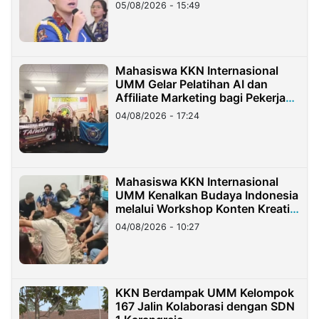
05/08/2026 - 15:49
Mahasiswa KKN Internasional
UMM Gelar Pelatihan AI dan
Affiliate Marketing bagi Pekerja
Migran Indonesia di Taiwan
04/08/2026 - 17:24
Mahasiswa KKN Internasional
UMM Kenalkan Budaya Indonesia
melalui Workshop Konten Kreatif
di Taiwan
04/08/2026 - 10:27
KKN Berdampak UMM Kelompok
167 Jalin Kolaborasi dengan SDN