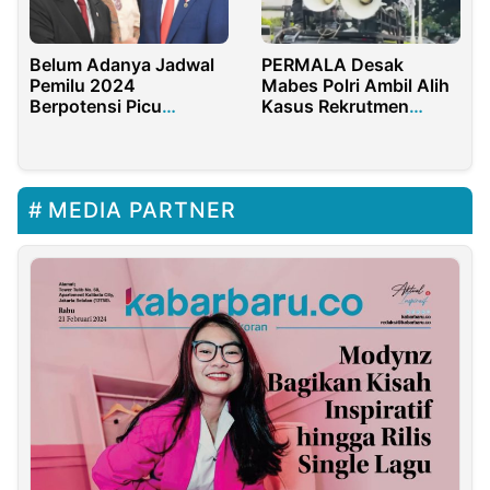
Belum Adanya Jadwal
PERMALA Desak
Pemilu 2024
Mabes Polri Ambil Alih
Berpotensi Picu
Kasus Rekrutmen
Ketidakpastian Politik
Honorer Kota Metro
dan Evaluasi Kapolda
Lampung
MEDIA PARTNER