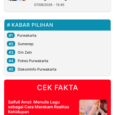
07/08/2026 - 15:45
KABAR PILIHAN
Purwakarta
Sumenep
Om Zein
Polres Purwakarta
Diskominfo Purwakarta
CEK FAKTA
Saifull Amzi: Menulis Lagu
sebagai Cara Merekam Realitas
Kehidupan