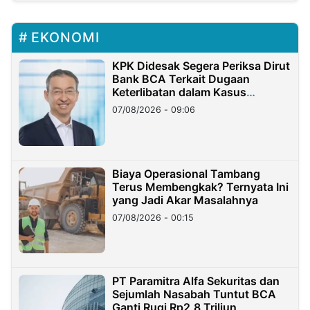
EKONOMI
KPK Didesak Segera Periksa Dirut
Bank BCA Terkait Dugaan
Keterlibatan dalam Kasus
Hilangnya Dana Nasabah Rp2,58
07/08/2026 - 09:06
Miliar
Biaya Operasional Tambang
Terus Membengkak? Ternyata Ini
yang Jadi Akar Masalahnya
07/08/2026 - 00:15
PT Paramitra Alfa Sekuritas dan
Sejumlah Nasabah Tuntut BCA
Ganti Rugi Rp2,8 Triliun