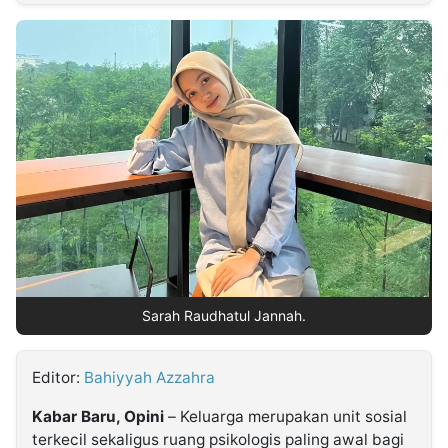
MULTIMEDIA
INDONESIA
Partner
Insight
Suara
Lens
Daily
Jalan
Idealita
Kita
Radar
Seedbacklink
NTB
Time
IDN
Jogja
Rakyat
News
Notice
Baru
Follow
Kabarbaru
Sarah Raudhatul Jannah.
Editor:
Bahiyyah Azzahra
Kabar Baru, Opini
– Keluarga merupakan unit sosial
terkecil sekaligus ruang psikologis paling awal bagi