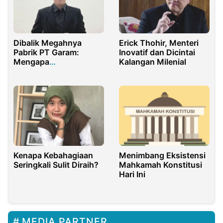
Dibalik Megahnya
Erick Thohir, Menteri
Pabrik PT Garam:
Inovatif dan Dicintai
Mengapa
Kalangan Milenial
Kesejahteraan Petani
Madura Masih
Terhimpit?
Kenapa Kebahagiaan
Menimbang Eksistensi
Seringkali Sulit Diraih?
Mahkamah Konstitusi
Hari Ini
MEDIA PARTNER