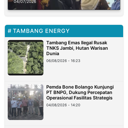
Solusi Krisis Iklim
04/07/2026
TAMBANG ENERGY
Tambang Emas Ilegal Rusak
TNKS Jambi, Hutan Warisan
Dunia
06/08/2026 - 16:23
Pemda Bone Bolango Kunjungi
PT BNPG, Dukung Percepatan
Operasional Fasilitas Strategis
04/08/2026 - 14:20