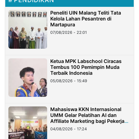
PENDIDIKAN
Peneliti UIN Malang Teliti Tata
Kelola Lahan Pesantren di
Martapura
07/08/2026 - 22:01
Ketua MPK Labschool Ciracas
Tembus 100 Pemimpin Muda
Terbaik Indonesia
05/08/2026 - 15:49
Mahasiswa KKN Internasional
UMM Gelar Pelatihan AI dan
Affiliate Marketing bagi Pekerja
Migran Indonesia di Taiwan
04/08/2026 - 17:24