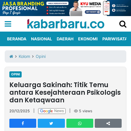
BERANDA
NASIONAL
DAERAH
EKONOMI
PARIWISATA
Informasi
KabarbaruTV
Kirim
Tentang
Kolom
Opini
Iklan
Berita
Kami
OPINI
Berita
Keluarga Sakinah: Titik Temu
Nasional
International
Olahraga
Entertainment
Daerah
Pariwisata
Kuliner
Kolom
antara Kesejahteraan Psikologis
dan Ketaqwaan
Network
20/12/2025
|
|
5
views
PT
TREETAN