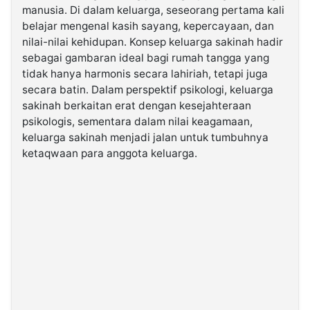
manusia. Di dalam keluarga, seseorang pertama kali
belajar mengenal kasih sayang, kepercayaan, dan
©
nilai-nilai kehidupan. Konsep keluarga sakinah hadir
Kabarbaru.co
-
sebagai gambaran ideal bagi rumah tangga yang
2026
tidak hanya harmonis secara lahiriah, tetapi juga
secara batin. Dalam perspektif psikologi, keluarga
PT.
sakinah berkaitan erat dengan kesejahteraan
Kabarbaru
Media
psikologis, sementara dalam nilai keagamaan,
Holding
keluarga sakinah menjadi jalan untuk tumbuhnya
ketaqwaan para anggota keluarga.