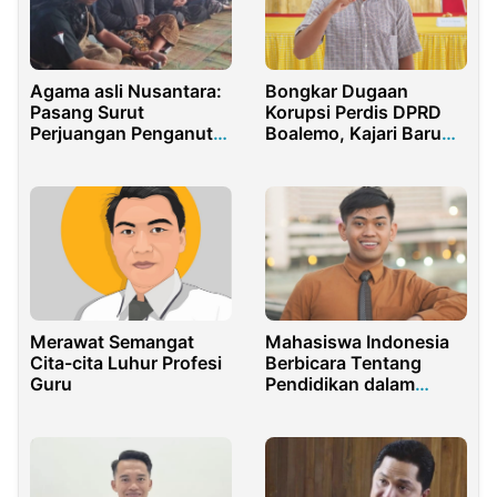
Agama asli Nusantara:
Bongkar Dugaan
Pasang Surut
Korupsi Perdis DPRD
Perjuangan Penganut
Boalemo, Kajari Baru
Penghayat
Jangan Ragu!
Kepercayaan
Merawat Semangat
Mahasiswa Indonesia
Cita-cita Luhur Profesi
Berbicara Tentang
Guru
Pendidikan dalam
Muktamar Pendidikan
Arab Afrika di Kairo