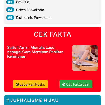
Om Zein
Polres Purwakarta
Diskominfo Purwakarta
CEK FAKTA
Saifull Amzi: Menulis Lagu
sebagai Cara Merekam Realitas
Kehidupan
Laporkan Hoaks
Cek Fakta Lain
JURNALISME HIJAU