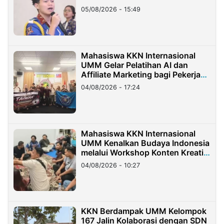
05/08/2026 - 15:49
Mahasiswa KKN Internasional
UMM Gelar Pelatihan AI dan
Affiliate Marketing bagi Pekerja
Migran Indonesia di Taiwan
04/08/2026 - 17:24
Mahasiswa KKN Internasional
UMM Kenalkan Budaya Indonesia
melalui Workshop Konten Kreatif
di Taiwan
04/08/2026 - 10:27
KKN Berdampak UMM Kelompok
167 Jalin Kolaborasi dengan SDN