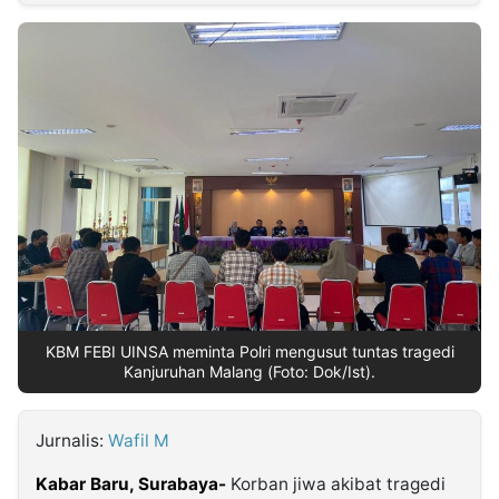
MULTIMEDIA
INDONESIA
Partner
Insight
Suara
Lens
Daily
Jalan
Idealita
Kita
Dinamikapost.com
Radar
Seedbacklink
NTB
Time
IDN
Jogja
Rakyat
News
Notice
Baru
Follow
Kabarbaru
KBM FEBI UINSA meminta Polri mengusut tuntas tragedi
Kanjuruhan Malang (Foto: Dok/Ist).
Jurnalis:
Wafil M
Kabar Baru, Surabaya-
Korban jiwa akibat tragedi