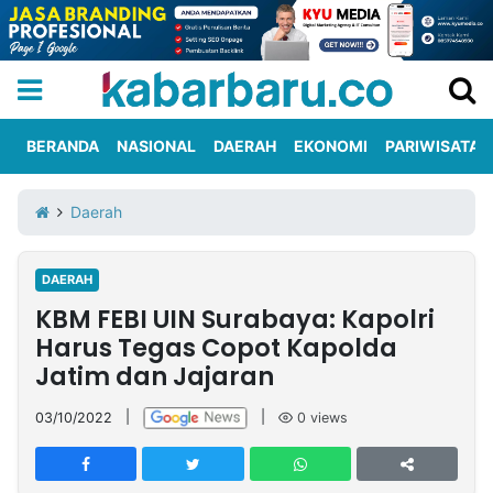
BERANDA
NASIONAL
DAERAH
EKONOMI
PARIWISATA
Informasi
KabarbaruTV
Kirim
Tentang
Daerah
Iklan
Berita
Kami
DAERAH
Berita
KBM FEBI UIN Surabaya: Kapolri
Nasional
International
Olahraga
Entertainment
Daerah
Pariwisata
Kuliner
Kolom
Harus Tegas Copot Kapolda
Jatim dan Jajaran
Network
03/10/2022
|
|
0
views
PT
TREETAN