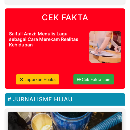
CEK FAKTA
Saifull Amzi: Menulis Lagu
sebagai Cara Merekam Realitas
Kehidupan
Laporkan Hoaks
Cek Fakta Lain
JURNALISME HIJAU