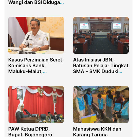
Wangi dan BSI Diduga
Kapolda Riau
Tipu Petani Desa
Selawangi
Kasus Perzinaian Seret
Atas Inisiasi JBN,
Komisaris Bank
Ratusan Pelajar Tingkat
Maluku-Malut,
SMA – SMK Duduki
Gubernur Hendrik
Gedung Paripurna
Lewerissa Didesak
DPRD Purwakarta
Ambil Sikap Tegas
PAW Ketua DPRD,
Mahasiswa KKN dan
Bupati Bojonegoro
Karang Taruna