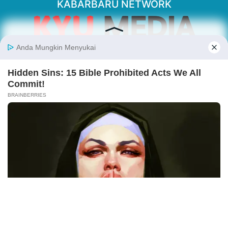
KABARBARU NETWORK
About Our Kabarbaru.co
Kabarbaru.co menyajikan berita aktual dan
inspiratif dari sudut pandang berbaik sangka
serta terverifikasi dari sumber yang tepat.
Follow Kabarbaru
Kabarbaru.co
Copyright © 2026. All rights reserved