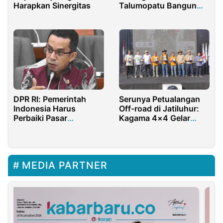
Harapkan Sinergitas
Talumopatu Bangun
Batas Dusun
DPR RI: Pemerintah
Serunya Petualangan
Indonesia Harus
Off-road di Jatiluhur:
Perbaiki Pasar
Kagama 4×4 Gelar
Randudongkal
Event Perdana yang
Pemalang
Dukung Ekonomi Lokal
dan Pariwisata
MEDIA PARTNER