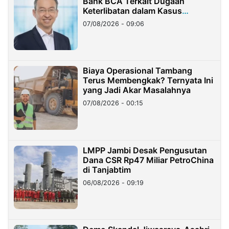
Bank BCA Terkait Dugaan
Keterlibatan dalam Kasus
Hilangnya Dana Nasabah Rp2,58
07/08/2026 - 09:06
Miliar
Biaya Operasional Tambang
Terus Membengkak? Ternyata Ini
yang Jadi Akar Masalahnya
07/08/2026 - 00:15
LMPP Jambi Desak Pengusutan
Dana CSR Rp47 Miliar PetroChina
di Tanjabtim
06/08/2026 - 09:19