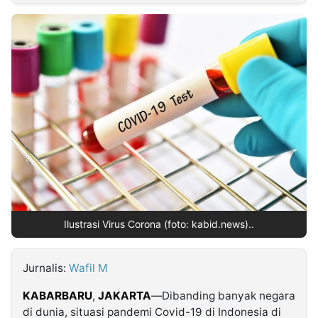
MULTIMEDIA
INDONESIA
Partner
Insight
Suara
Lens
Daily
Jalan
Idealita
Kita
Dinamikapost.com
Radar
Seedbacklink
NTB
Time
IDN
Jogja
Rakyat
News
Notice
Baru
Follow
Kabarbaru
Ilustrasi Virus Corona (foto: kabid.news)..
Jurnalis:
Wafil M
KABARBARU
,
JAKARTA
—Dibanding banyak negara
di dunia, situasi pandemi Covid-19 di Indonesia di