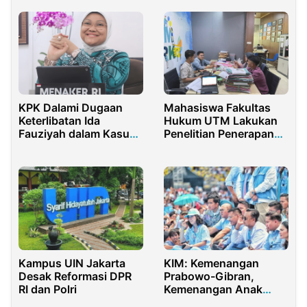
KPK Dalami Dugaan
Mahasiswa Fakultas
Keterlibatan Ida
Hukum UTM Lakukan
Fauziyah dalam Kasus
Penelitian Penerapan
Pemerasan Calon TKA
Restorative Justice di
Luar persidangan
Kampus UIN Jakarta
KIM: Kemenangan
Desak Reformasi DPR
Prabowo-Gibran,
RI dan Polri
Kemenangan Anak
Muda Indonesia