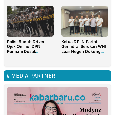
Polisi Bunuh Driver
Ketua DPLN Partai
Ojek Online, DPN
Gerindra, Serukan WNI
Permahi Desak
Luar Negeri Dukung
Presiden Copot Kapolri
Makan Gizi Gratis Anak
di Indonesia
MEDIA PARTNER