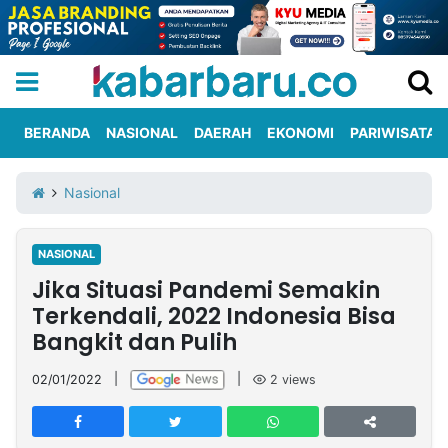
BERANDA
NASIONAL
DAERAH
EKONOMI
PARIWISATA
Informasi
KabarbaruTV
Kirim
Tentang
Nasional
Iklan
Berita
Kami
NASIONAL
Berita
Jika Situasi Pandemi Semakin
Nasional
International
Olahraga
Entertainment
Daerah
Pariwisata
Kuliner
Kolom
Terkendali, 2022 Indonesia Bisa
Bangkit dan Pulih
Network
02/01/2022
|
|
2
views
PT
TREETAN