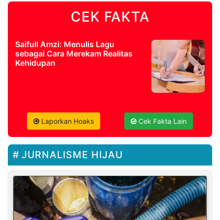
CEK FAKTA
Saifull Amzi: Menulis Lagu
sebagai Cara Merekam Realitas
Kehidupan
Laporkan Hoaks
Cek Fakta Lain
JURNALISME HIJAU