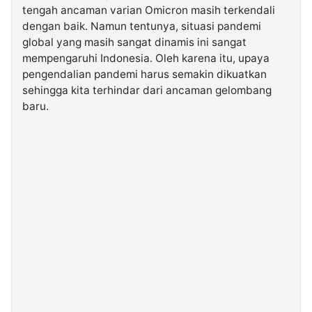
tengah ancaman varian Omicron masih terkendali
dengan baik. Namun tentunya, situasi pandemi
©
global yang masih sangat dinamis ini sangat
Kabarbaru.co
-
mempengaruhi Indonesia. Oleh karena itu, upaya
2026
pengendalian pandemi harus semakin dikuatkan
sehingga kita terhindar dari ancaman gelombang
PT.
baru.
Kabarbaru
Media
Holding