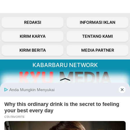
REDAKSI
INFORMASI IKLAN
KIRIM KARYA
TENTANG KAMI
KIRIM BERITA
MEDIA PARTNER
KABARBARU NETWORK
About Our Kabarbaru.co
Kabarbaru.co menyajikan berita aktual dan
inspiratif dari sudut pandang berbaik sangka
serta terverifikasi dari sumber yang tepat.