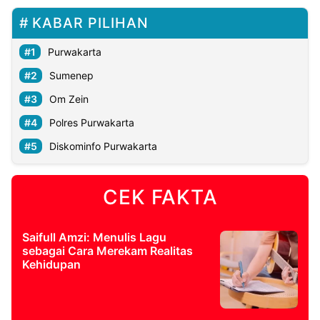
KABAR PILIHAN
Purwakarta
Sumenep
Om Zein
Polres Purwakarta
Diskominfo Purwakarta
CEK FAKTA
Saifull Amzi: Menulis Lagu
sebagai Cara Merekam Realitas
Kehidupan