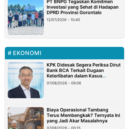
PT BNPG Tegaskan Komitmen
Investasi yang Sehat di Hadapan
DPRD Provinsi Gorontalo
12/07/2026 - 10:40
EKONOMI
KPK Didesak Segera Periksa Dirut
Bank BCA Terkait Dugaan
Keterlibatan dalam Kasus
Hilangnya Dana Nasabah Rp2,58
07/08/2026 - 09:06
Miliar
Biaya Operasional Tambang
Terus Membengkak? Ternyata Ini
yang Jadi Akar Masalahnya
07/08/2026 - 00:15