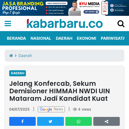
BERANDA
NASIONAL
DAERAH
EKONOMI
PARIWISATA
Informasi
KabarbaruTV
Kirim
Tentang
Daerah
Iklan
Berita
Kami
DAERAH
Berita
Jelang Konfercab, Sekum
Nasional
International
Olahraga
Entertainment
Daerah
Pariwisata
Kuliner
Kolom
Demisioner HIMMAH NWDI UIN
Mataram Jadi Kandidat Kuat
Network
04/07/2025
|
|
4
views
PT
TREETAN