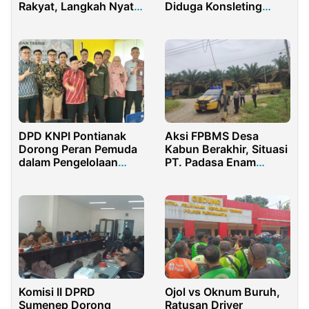
Rakyat, Langkah Nyata
Diduga Konsleting
Atasi Kemiskinan
Listrik
Ekstrem
DPD KNPI Pontianak
Aksi FPBMS Desa
Dorong Peran Pemuda
Kabun Berakhir, Situasi
dalam Pengelolaan
PT. Padasa Enam
Sampah UMKM
Utama (PEU) Kembali
Normal
Komisi II DPRD
Ojol vs Oknum Buruh,
Sumenep Dorong
Ratusan Driver