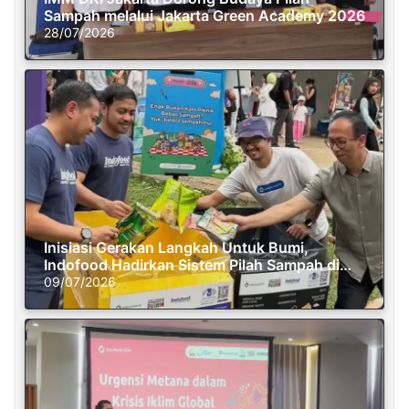
Sampah melalui Jakarta Green Academy 2026
28/07/2026
Inisiasi Gerakan Langkah Untuk Bumi,
Indofood Hadirkan Sistem Pilah Sampah di
Semasa Piknik
09/07/2026