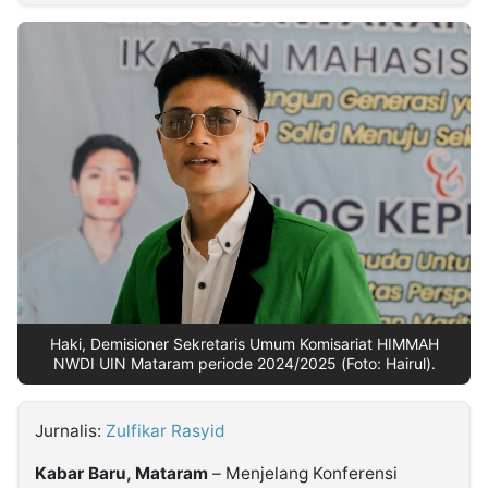
MULTIMEDIA
INDONESIA
Partner
Insight
Suara
Lens
Daily
Jalan
Idealita
Kita
Radar
Seedbacklink
NTB
Time
IDN
Jogja
Rakyat
News
Notice
Baru
Follow
Kabarbaru
Haki, Demisioner Sekretaris Umum Komisariat HIMMAH
NWDI UIN Mataram periode 2024/2025 (Foto: Hairul).
Jurnalis:
Zulfikar Rasyid
Kabar Baru, Mataram
– Menjelang Konferensi