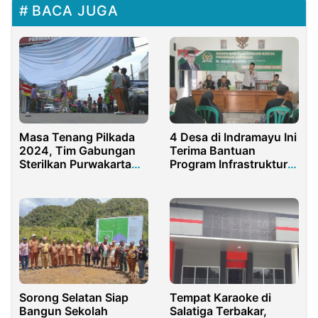
BACA JUGA
Masa Tenang Pilkada
4 Desa di Indramayu Ini
2024, Tim Gabungan
Terima Bantuan
Sterilkan Purwakarta
Program Infrastruktur
dari Alat Peraga
dari Anggota DPR RI
Kampanye
Dedi Wahidi Senilai
Rp6,3 Miliar
Sorong Selatan Siap
Tempat Karaoke di
Bangun Sekolah
Salatiga Terbakar,