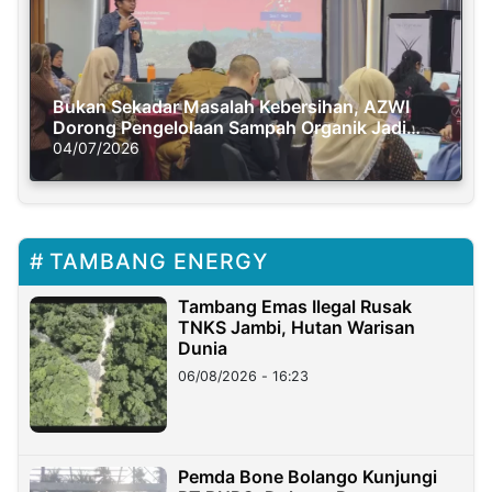
Bukan Sekadar Masalah Kebersihan, AZWI
Dorong Pengelolaan Sampah Organik Jadi
Solusi Krisis Iklim
04/07/2026
TAMBANG ENERGY
Tambang Emas Ilegal Rusak
TNKS Jambi, Hutan Warisan
Dunia
06/08/2026 - 16:23
Pemda Bone Bolango Kunjungi