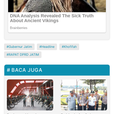
Gubernur Jatim
Headline
Khofifah
RAPAT DPRD JATIM
BACA JUGA