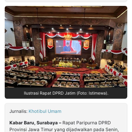
MULTIMEDIA
INDONESIA
Partner
Insight
Suara
Lens
Daily
Jalan
Idealita
Kita
Dinamikapost.com
Radar
Seedbacklink
NTB
Time
IDN
Jogja
Rakyat
News
Notice
Baru
Follow
Kabarbaru
Ilustrasi Rapat DPRD Jatim (Foto: Istimewa).
Jurnalis:
Khotibul Umam
Kabar Baru, Surabaya –
Rapat Paripurna DPRD
Provinsi Jawa Timur yang dijadwalkan pada Senin,