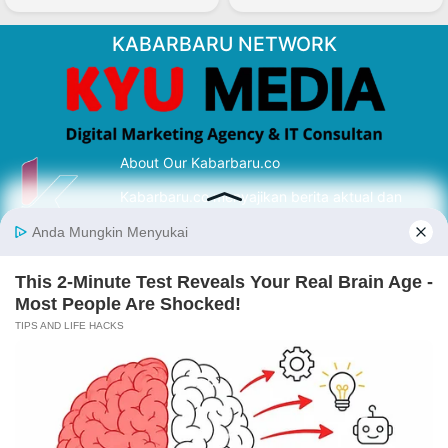
KABARBARU NETWORK
About Our Kabarbaru.co
Kabarbaru.co menyajikan berita aktual dan
inspiratif dari sudut pandang berbaik sangka
serta terverifikasi dari sumber yang tepat.
Follow Kabarbaru
Kabarbaru.co