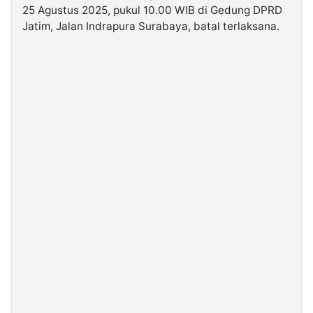
25 Agustus 2025, pukul 10.00 WIB di Gedung DPRD
Jatim, Jalan Indrapura Surabaya, batal terlaksana.
©
Kabarbaru.co
-
2026
PT.
Kabarbaru
Media
Holding