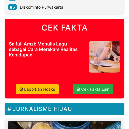
Diskominfo Purwakarta
CEK FAKTA
Saifull Amzi: Menulis Lagu
sebagai Cara Merekam Realitas
Kehidupan
Laporkan Hoaks
Cek Fakta Lain
JURNALISME HIJAU