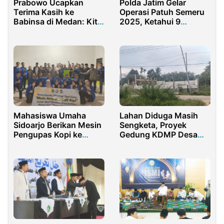
Prabowo Ucapkan
Polda Jatim Gelar
Terima Kasih ke
Operasi Patuh Semeru
Babinsa di Medan: Kita
2025, Ketahui 9
Sekarang Kerja Keras
Sasaran Pelanggaran
Lalu Lintas Utama
Lahan Diduga Masih
Mahasiswa Umaha
Sengketa, Proyek
Sidoarjo Berikan Mesin
Gedung KDMP Desa
Pengupas Kopi ke
Badur Sumenep
Petani Jombang
Diprotes Warga