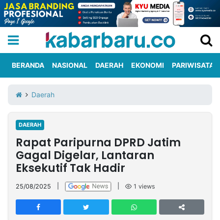
BERANDA
NASIONAL
DAERAH
EKONOMI
PARIWISATA
Informasi
KabarbaruTV
Kirim
Tentang
Daerah
Iklan
Berita
Kami
DAERAH
Berita
Rapat Paripurna DPRD Jatim
Nasional
International
Olahraga
Entertainment
Daerah
Pariwisata
Kuliner
Kolom
Gagal Digelar, Lantaran
Eksekutif Tak Hadir
Network
25/08/2025
|
|
1
views
PT
TREETAN