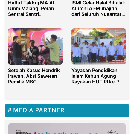
Haflut Takhrij MA Al-
ISMI Gelar Halal Bihalal:
Umm Malang: Peran
Alumni Al-Muhajirin
Sentral Santri
dari Seluruh Nusantara
Menyongsong
Kembali ke Pelukan
Indonesia Emas
Almamater
Setelah Kasus Hendrik
Yayasan Pendidikan
Irawan, Aksi Saweran
Islam Kebun Agung
Pemilik MBG
Rayakan HUT RI ke-79
Pamekasan Kembali
dengan Antusiasme
Picu Kontroversi
Tinggi
MEDIA PARTNER