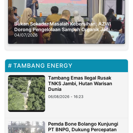
Bukan Sekadar Masalah Kebersihan, AZWI
Dorong Pengelolaan Sampah Organik Jadi
Solusi Krisis Iklim
04/07/2026
TAMBANG ENERGY
Tambang Emas Ilegal Rusak
TNKS Jambi, Hutan Warisan
Dunia
06/08/2026 - 16:23
Pemda Bone Bolango Kunjungi
PT BNPG, Dukung Percepatan