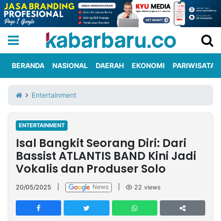
BERANDA
NASIONAL
DAERAH
EKONOMI
PARIWISATA
Informasi
KabarbaruTV
Kirim
Tentang
Entertainment
Iklan
Berita
Kami
ENTERTAINMENT
Berita
Isal Bangkit Seorang Diri: Dari
Nasional
International
Olahraga
Entertainment
Daerah
Pariwisata
Kuliner
Kolom
Bassist ATLANTIS BAND Kini Jadi
Vokalis dan Produser Solo
Network
20/05/2025
|
|
22
views
PT
TREETAN