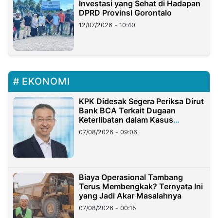
Investasi yang Sehat di Hadapan
DPRD Provinsi Gorontalo
12/07/2026 - 10:40
EKONOMI
KPK Didesak Segera Periksa Dirut
Bank BCA Terkait Dugaan
Keterlibatan dalam Kasus
Hilangnya Dana Nasabah Rp2,58
07/08/2026 - 09:06
Miliar
Biaya Operasional Tambang
Terus Membengkak? Ternyata Ini
yang Jadi Akar Masalahnya
07/08/2026 - 00:15