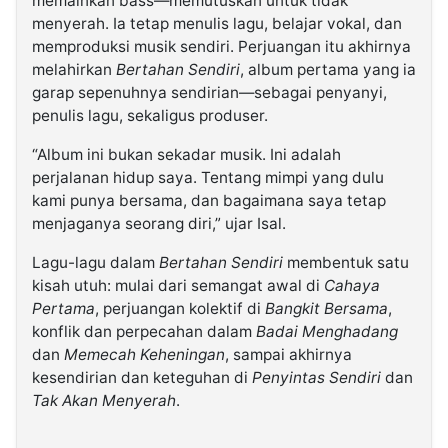
memainkan bass—memutuskan untuk tidak
menyerah. Ia tetap menulis lagu, belajar vokal, dan
memproduksi musik sendiri. Perjuangan itu akhirnya
melahirkan
Bertahan Sendiri
, album pertama yang ia
garap sepenuhnya sendirian—sebagai penyanyi,
penulis lagu, sekaligus produser.
“Album ini bukan sekadar musik. Ini adalah
perjalanan hidup saya. Tentang mimpi yang dulu
kami punya bersama, dan bagaimana saya tetap
menjaganya seorang diri,” ujar Isal.
Lagu-lagu dalam
Bertahan Sendiri
membentuk satu
kisah utuh: mulai dari semangat awal di
Cahaya
Pertama
, perjuangan kolektif di
Bangkit Bersama
,
konflik dan perpecahan dalam
Badai Menghadang
dan
Memecah Keheningan
, sampai akhirnya
kesendirian dan keteguhan di
Penyintas Sendiri
dan
Tak Akan Menyerah
.