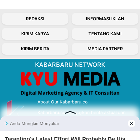
REDAKSI
INFORMASI IKLAN
KIRIM KARYA
TENTANG KAMI
KIRIM BERITA
MEDIA PARTNER
KABARBARU NETWORK
About Our Kabarbaru.co
Kabarbaru.co menyajikan berita aktual dan
inspiratif dari sudut pandang berbaik sangka
serta terverifikasi dari sumber yang tepat.
Follow Kabarbaru