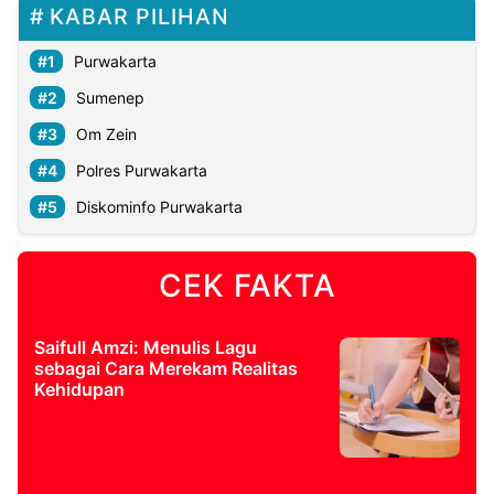
KABAR PILIHAN
Purwakarta
Sumenep
Om Zein
Polres Purwakarta
Diskominfo Purwakarta
CEK FAKTA
Saifull Amzi: Menulis Lagu
sebagai Cara Merekam Realitas
Kehidupan