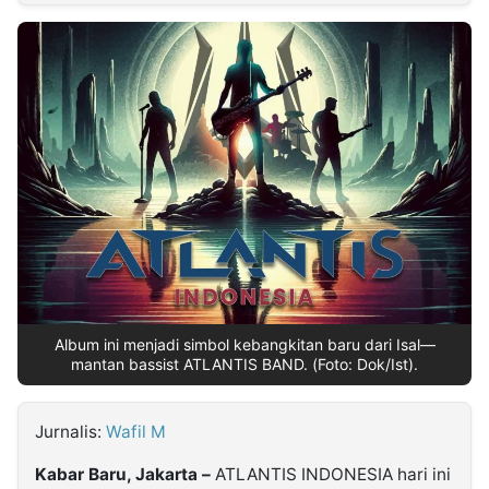
MULTIMEDIA
INDONESIA
Partner
Insight
Suara
Lens
Daily
Jalan
Idealita
Kita
Dinamikapost.com
Radar
Seedbacklink
NTB
Time
IDN
Jogja
Rakyat
News
Notice
Baru
Follow
Kabarbaru
Album ini menjadi simbol kebangkitan baru dari Isal—
mantan bassist ATLANTIS BAND. (Foto: Dok/Ist).
Jurnalis:
Wafil M
Kabar Baru, Jakarta –
ATLANTIS INDONESIA hari ini