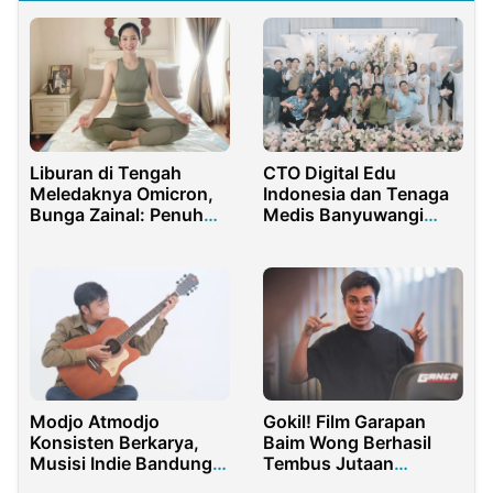
Liburan di Tengah
CTO Digital Edu
Meledaknya Omicron,
Indonesia dan Tenaga
Bunga Zainal: Penuh
Medis Banyuwangi
Keterbatasan!
Menikah
Gokil! Film Garapan
Modjo Atmodjo
Baim Wong Berhasil
Konsisten Berkarya,
Tembus Jutaan
Musisi Indie Bandung
Penonton
Fokus Spotify