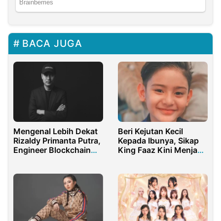
BACA JUGA
Beri Kejutan Kecil
Mengenal Lebih Dekat
Kepada Ibunya, Sikap
Rizaldy Primanta Putra,
King Faaz Kini Menjadi
Engineer Blockchain
Sorotan
Asal Indonesia