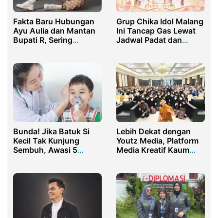
Fakta Baru Hubungan
Grup Chika Idol Malang
Ayu Aulia dan Mantan
Ini Tancap Gas Lewat
Bupati R, Sering
Jadwal Padat dan
Bertemu Tapi Diam-
Single Hits
diam
Bunda! Jika Batuk Si
Lebih Dekat dengan
Kecil Tak Kunjung
Youtz Media, Platform
Sembuh, Awasi 5
Media Kreatif Kaum
Penyakit Ini
Milenial