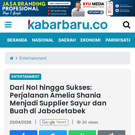
BERANDA
NASIONAL
DAERAH
EKONOMI
PARIWISATA
Informasi
KabarbaruTV
Kirim
Tentang
Entertainment
Iklan
Berita
Kami
ENTERTAINMENT
Berita
Dari Nol hingga Sukses:
Nasional
International
Olahraga
Entertainment
Daerah
Pariwisata
Kuliner
Kolom
Perjalanan Amelia Shania
Menjadi Supplier Sayur dan
Buah di Jabodetabek
Network
20/04/2026
|
|
30
views
PT
TREETAN