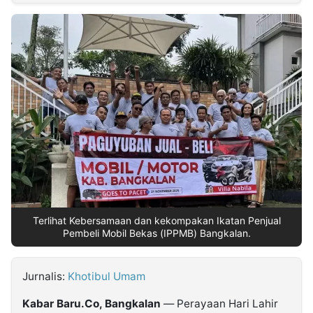
MULTIMEDIA
INDONESIA
Partner
Insight
Suara
Lens
Daily
Jalan
Idealita
Kita
Dinamikapost.com
Radar
Seedbacklink
NTB
Time
IDN
Jogja
Rakyat
News
Notice
Baru
Follow
Kabarbaru
Terlihat Kebersamaan dan kekompakan Ikatan Penjual
Pembeli Mobil Bekas (IPPMB) Bangkalan.
Jurnalis:
Khotibul Umam
Kabar Baru.Co, Bangkalan
— Perayaan Hari Lahir