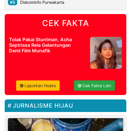
Diskominfo Purwakarta
CEK FAKTA
Tolak Pakai Stuntman, Acha
Septriasa Rela Gelantungan
Demi Film Munafik
Laporkan Hoaks
Cek Fakta Lain
JURNALISME HIJAU