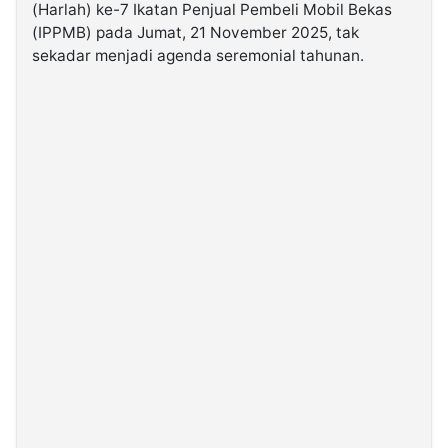
(Harlah) ke-7 Ikatan Penjual Pembeli Mobil Bekas
(IPPMB) pada Jumat, 21 November 2025, tak
©
sekadar menjadi agenda seremonial tahunan.
Kabarbaru.co
-
2026
PT.
Kabarbaru
Media
Holding