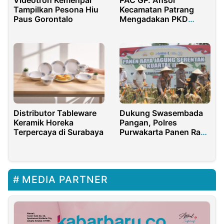
Videotron Kemenpar
PAC GP. Ansor
Tampilkan Pesona Hiu
Kecamatan Patrang
Paus Gorontalo
Mengadakan PKD
Angkatan 1
Dukung Swasembada
Distributor Tableware
Pangan, Polres
Keramik Horeka
Purwakarta Panen Raya
Terpercaya di Surabaya
Jagung Kuartal III
MEDIA PARTNER