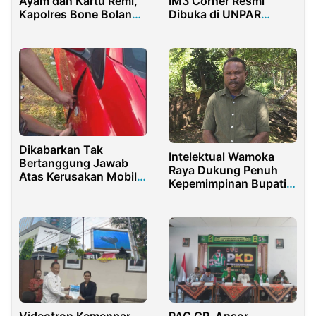
Ayam dan Kartu Remi,
IM3 Corner Resmi
Kapolres Bone Bolango
Dibuka di UNPAR
Didesak Bertindak
Bandung
Tegas Tangkap Dalang
Utama
Dikabarkan Tak
Intelektual Wamoka
Bertanggung Jawab
Raya Dukung Penuh
Atas Kerusakan Mobil
Kepemimpinan Bupati
Penyanyi, Panitia Orkes
dan Wabup
Dangdut Minta Netizen
Sorsel Petronela
Jaga Ucap
Krenak-Yohan Bodori