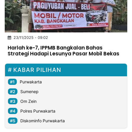
MULTIMEDIA
INDONESIA
Partner
23/11/2025 - 09:02
Insight
Suara
Lens
Daily
Jalan
Idealita
Kita
Dinamikapost.com
Radar
Seedbacklink
Harlah ke-7, IPPMB Bangkalan Bahas
NTB
Time
IDN
Jogja
Rakyat
News
Notice
Baru
Strategi Hadapi Lesunya Pasar Mobil Bekas
Follow
Kabarbaru
KABAR PILIHAN
Purwakarta
Sumenep
Om Zein
Polres Purwakarta
Diskominfo Purwakarta