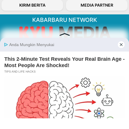
KIRIM BERITA
MEDIA PARTNER
KABARBARU NETWORK
About Our Kabarbaru.co
Kabarbaru.co menyajikan berita aktual dan
inspiratif dari sudut pandang berbaik sangka
serta terverifikasi dari sumber yang tepat.
Follow Kabarbaru