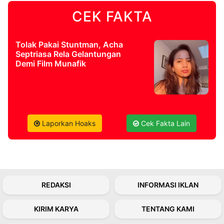
CEK FAKTA
©
Kabarbaru.co
-
2026
Tolak Pakai Stuntman, Acha
Septriasa Rela Gelantungan
Demi Film Munafik
PT.
Kabarbaru
Media
Holding
Laporkan Hoaks
Cek Fakta Lain
REDAKSI
INFORMASI IKLAN
KIRIM KARYA
TENTANG KAMI