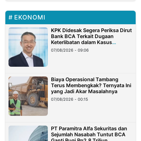
EKONOMI
KPK Didesak Segera Periksa Dirut
Bank BCA Terkait Dugaan
Keterlibatan dalam Kasus
Hilangnya Dana Nasabah Rp2,58
07/08/2026 - 09:06
Miliar
Biaya Operasional Tambang
Terus Membengkak? Ternyata Ini
yang Jadi Akar Masalahnya
07/08/2026 - 00:15
PT Paramitra Alfa Sekuritas dan
Sejumlah Nasabah Tuntut BCA
Ganti Rugi Rp2,8 Triliun