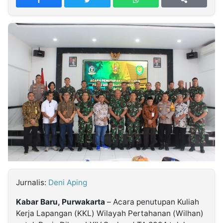
MULTIMEDIA
INDONESIA
Partner
Insight
Suara
Lens
Daily
Jalan
Idealita
Kita
Radar
Seedbacklink
NTB
Time
IDN
Jogja
Rakyat
News
Notice
Baru
Follow
Kabarbaru
Jurnalis:
Deni Aping
Kabar Baru, Purwakarta
– Acara penutupan Kuliah
Kerja Lapangan (KKL) Wilayah Pertahanan (Wilhan)