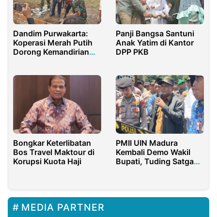
Dandim Purwakarta:
Panji Bangsa Santuni
Koperasi Merah Putih
Anak Yatim di Kantor
Dorong Kemandirian
DPP PKB
dan Pemerataan
Ekonomi Desa
Bongkar Keterlibatan
PMII UIN Madura
Bos Travel Maktour di
Kembali Demo Wakil
Korupsi Kuota Haji
Bupati, Tuding Satgas
MBG Pamekasan Tak
Berfungsi
MEDIA PARTNER