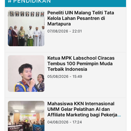
PENDIDIKAN
Peneliti UIN Malang Teliti Tata
Kelola Lahan Pesantren di
Martapura
07/08/2026 - 22:01
Ketua MPK Labschool Ciracas
Tembus 100 Pemimpin Muda
Terbaik Indonesia
05/08/2026 - 15:49
Mahasiswa KKN Internasional
UMM Gelar Pelatihan AI dan
Affiliate Marketing bagi Pekerja
Migran Indonesia di Taiwan
04/08/2026 - 17:24