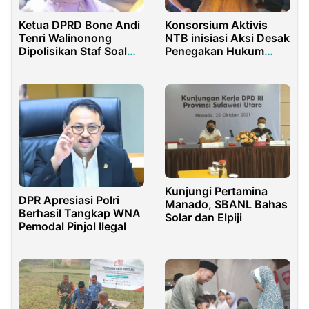
Ketua DPRD Bone Andi
Konsorsium Aktivis
Tenri Walinonong
NTB inisiasi Aksi Desak
Dipolisikan Staf Soal
Penegakan Hukum
Dugaan Penganiayaan
Kasus Perusakan
Lumur Kue
Lingkungan
Kunjungi Pertamina
DPR Apresiasi Polri
Manado, SBANL Bahas
Berhasil Tangkap WNA
Solar dan Elpiji
Pemodal Pinjol Ilegal