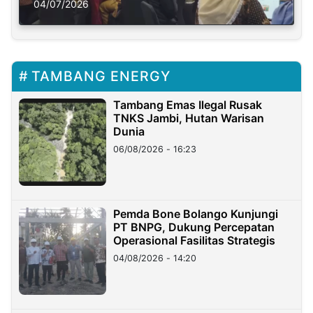
Solusi Krisis Iklim
04/07/2026
TAMBANG ENERGY
Tambang Emas Ilegal Rusak
TNKS Jambi, Hutan Warisan
Dunia
06/08/2026 - 16:23
Pemda Bone Bolango Kunjungi
PT BNPG, Dukung Percepatan
Operasional Fasilitas Strategis
04/08/2026 - 14:20