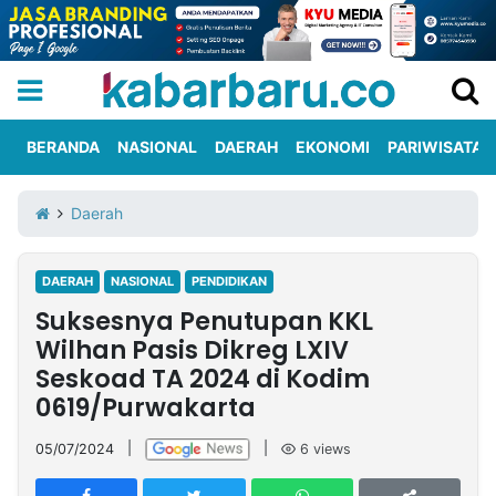
BERANDA
NASIONAL
DAERAH
EKONOMI
PARIWISATA
Informasi
KabarbaruTV
Kirim
Tentang
Daerah
Iklan
Berita
Kami
DAERAH
NASIONAL
PENDIDIKAN
Berita
Suksesnya Penutupan KKL
Nasional
International
Olahraga
Entertainment
Daerah
Pariwisata
Kuliner
Kolom
Wilhan Pasis Dikreg LXIV
Seskoad TA 2024 di Kodim
0619/Purwakarta
Network
05/07/2024
|
|
6
views
PT
TREETAN