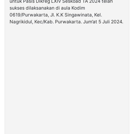
untuk Pasis Dikreg LXIV Seskoad TA 2024 telah
sukses dilaksanakan di aula Kodim
0619/Purwakarta, Jl. K.K Singawinata, Kel.
©
Kabarbaru.co
Nagrikidul, Kec/Kab. Purwakarta. Jum’at 5 Juli 2024.
-
2026
PT.
Kabarbaru
Media
Holding