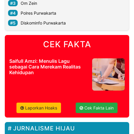
Om Zein
Polres Purwakarta
Diskominfo Purwakarta
CEK FAKTA
Saifull Amzi: Menulis Lagu
sebagai Cara Merekam Realitas
Kehidupan
Laporkan Hoaks
Cek Fakta Lain
JURNALISME HIJAU