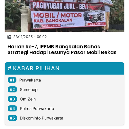
MULTIMEDIA
INDONESIA
Partner
23/11/2025 - 09:02
Insight
Suara
Lens
Daily
Jalan
Idealita
Kita
Dinamikapost.com
Radar
Seedbacklink
Harlah ke-7, IPPMB Bangkalan Bahas
NTB
Time
IDN
Jogja
Rakyat
News
Notice
Baru
Strategi Hadapi Lesunya Pasar Mobil Bekas
Follow
Kabarbaru
KABAR PILIHAN
Purwakarta
Sumenep
Om Zein
Polres Purwakarta
Diskominfo Purwakarta