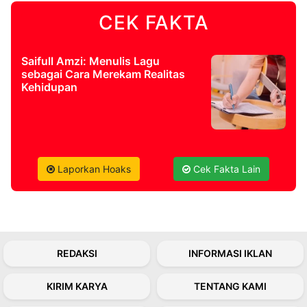
CEK FAKTA
©
Kabarbaru.co
-
2026
Saifull Amzi: Menulis Lagu
sebagai Cara Merekam Realitas
Kehidupan
PT.
Kabarbaru
Media
Holding
Laporkan Hoaks
Cek Fakta Lain
REDAKSI
INFORMASI IKLAN
KIRIM KARYA
TENTANG KAMI