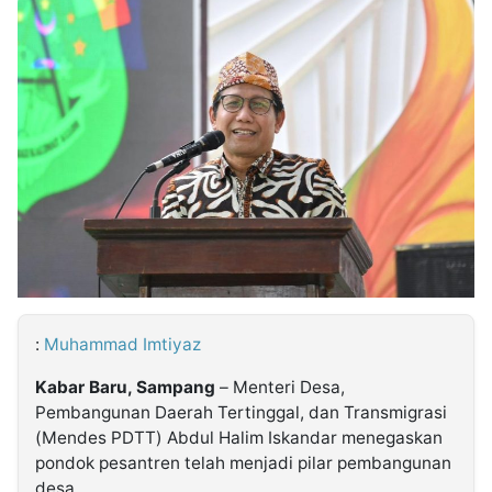
MULTIMEDIA
INDONESIA
Partner
Insight
Suara
Lens
Daily
Jalan
Idealita
Kita
Dinamikapost.com
Radar
Seedbacklink
NTB
Time
IDN
Jogja
Rakyat
News
Notice
Baru
Follow
Kabarbaru
:
Muhammad Imtiyaz
Kabar Baru, Sampang
– Menteri Desa,
Pembangunan Daerah Tertinggal, dan Transmigrasi
(Mendes PDTT) Abdul Halim Iskandar menegaskan
pondok pesantren telah menjadi pilar pembangunan
desa.