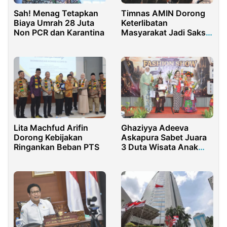
Sah! Menag Tetapkan
Timnas AMIN Dorong
Biaya Umrah 28 Juta
Keterlibatan
Non PCR dan Karantina
Masyarakat Jadi Saksi
Pilpres Halal
Lita Machfud Arifin
Ghaziyya Adeeva
Dorong Kebijakan
Askapura Sabet Juara
Ringankan Beban PTS
3 Duta Wisata Anak
Indonesia 2026, Siap
Promosikan Budaya
Nusantara