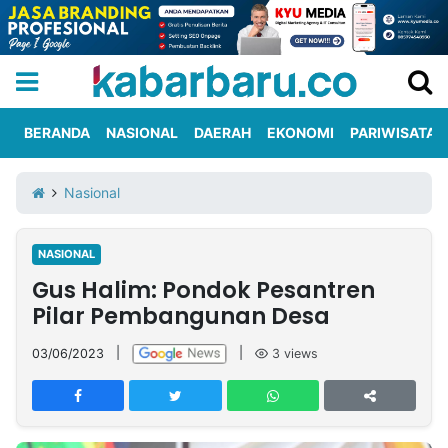
BERANDA
NASIONAL
DAERAH
EKONOMI
PARIWISATA
Informasi
KabarbaruTV
Kirim
Tentang
Nasional
Iklan
Berita
Kami
NASIONAL
Berita
Gus Halim: Pondok Pesantren
Nasional
International
Olahraga
Entertainment
Daerah
Pariwisata
Kuliner
Kolom
Pilar Pembangunan Desa
03/06/2023
|
|
3
views
Network
PT
TREETAN