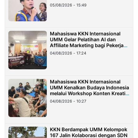
05/08/2026 - 15:49
Mahasiswa KKN Internasional
UMM Gelar Pelatihan AI dan
Affiliate Marketing bagi Pekerja
Migran Indonesia di Taiwan
04/08/2026 - 17:24
Mahasiswa KKN Internasional
UMM Kenalkan Budaya Indonesia
melalui Workshop Konten Kreatif
di Taiwan
04/08/2026 - 10:27
KKN Berdampak UMM Kelompok
167 Jalin Kolaborasi dengan SDN