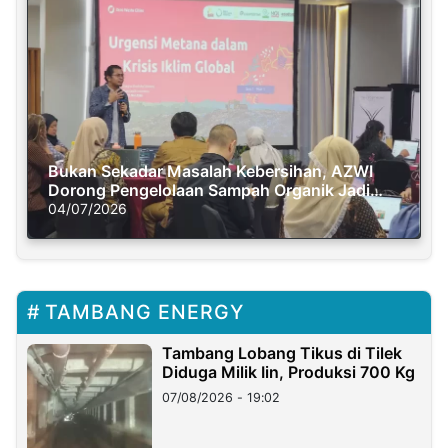
Bukan Sekadar Masalah Kebersihan, AZWI
Dorong Pengelolaan Sampah Organik Jadi
Solusi Krisis Iklim
04/07/2026
TAMBANG ENERGY
Tambang Lobang Tikus di Tilek
Diduga Milik Iin, Produksi 700 Kg
07/08/2026 - 19:02