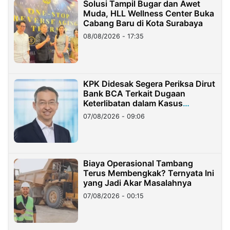
Solusi Tampil Bugar dan Awet
Muda, HLL Wellness Center Buka
Cabang Baru di Kota Surabaya
08/08/2026 - 17:35
KPK Didesak Segera Periksa Dirut
Bank BCA Terkait Dugaan
Keterlibatan dalam Kasus
Hilangnya Dana Nasabah Rp2,58
07/08/2026 - 09:06
Miliar
Biaya Operasional Tambang
Terus Membengkak? Ternyata Ini
yang Jadi Akar Masalahnya
07/08/2026 - 00:15