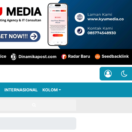
tice
Radar Baru
Seedbacklink
Dinamikapost.com
INTERNASIONAL
KOLOM