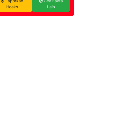
Laporkan
Cek Fakta
Hoaks
Lain