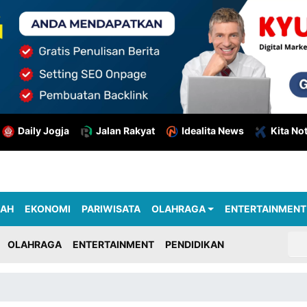
Daily Jogja
Jalan Rakyat
Idealita News
Kita No
RAH
EKONOMI
PARIWISATA
OLAHRAGA
ENTERTAINMENT
OLAHRAGA
ENTERTAINMENT
PENDIDIKAN