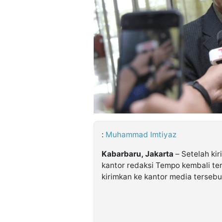
©
Kabarbaru.co
-
2026
PT.
Kabarbaru
Media
Holding
:
Muhammad Imtiyaz
Kabarbaru, Jakarta
– Setelah ki
kantor redaksi Tempo kembali terja
kirimkan ke kantor media tersebu