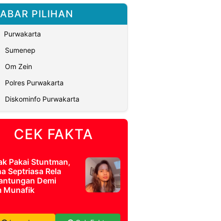
ABAR PILIHAN
Purwakarta
Sumenep
Om Zein
Polres Purwakarta
Diskominfo Purwakarta
CEK FAKTA
ak Pakai Stuntman,
a Septriasa Rela
antungan Demi
m Munafik