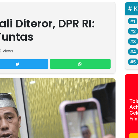
K
 Diteror, DPR RI:
Tuntas
2
views
Tol
Ach
Gel
Fil