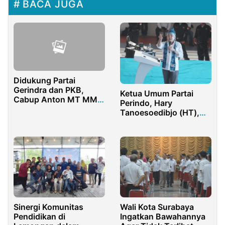
BACA JUGA
Didukung Partai
Gerindra dan PKB,
Ketua Umum Partai
Cabup Anton MT MM,
Perindo, Hary
Semakin Kokoh
Tanoesoedibjo (HT),
Kunjungi Sulawesi
Tengah untuk
Menggerakan
Dukungan Pemilu 2024
Sinergi Komunitas
Wali Kota Surabaya
Pendidikan di
Ingatkan Bawahannya