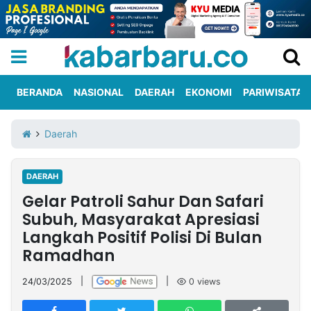
BERANDA
NASIONAL
DAERAH
EKONOMI
PARIWISATA
Informasi
KabarbaruTV
Kirim
Tentang
Daerah
Iklan
Berita
Kami
DAERAH
Berita
Gelar Patroli Sahur Dan Safari
Nasional
International
Olahraga
Entertainment
Daerah
Pariwisata
Kuliner
Kolom
Subuh, Masyarakat Apresiasi
Langkah Positif Polisi Di Bulan
Ramadhan
Network
24/03/2025
|
|
0
views
PT
TREETAN