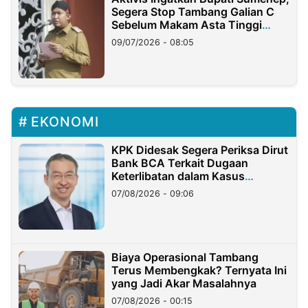
Segera Stop Tambang Galian C
Sebelum Makam Asta Tinggi
Longsor
09/07/2026 - 08:05
EKONOMI
KPK Didesak Segera Periksa Dirut
Bank BCA Terkait Dugaan
Keterlibatan dalam Kasus
Hilangnya Dana Nasabah Rp2,58
07/08/2026 - 09:06
Miliar
Biaya Operasional Tambang
Terus Membengkak? Ternyata Ini
yang Jadi Akar Masalahnya
07/08/2026 - 00:15