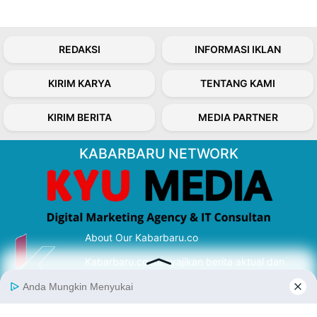
REDAKSI
INFORMASI IKLAN
KIRIM KARYA
TENTANG KAMI
KIRIM BERITA
MEDIA PARTNER
KABARBARU NETWORK
About Our Kabarbaru.co
Kabarbaru.co menyajikan berita aktual dan
inspiratif dari sudut pandang berbaik sangka
serta terverifikasi dari sumber yang tepat.