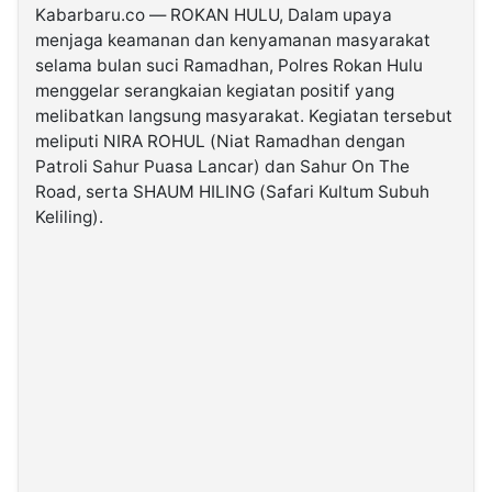
Kabarbaru.co — ROKAN HULU, Dalam upaya
menjaga keamanan dan kenyamanan masyarakat
©
selama bulan suci Ramadhan, Polres Rokan Hulu
Kabarbaru.co
-
menggelar serangkaian kegiatan positif yang
2026
melibatkan langsung masyarakat. Kegiatan tersebut
meliputi NIRA ROHUL (Niat Ramadhan dengan
PT.
Patroli Sahur Puasa Lancar) dan Sahur On The
Kabarbaru
Media
Road, serta SHAUM HILING (Safari Kultum Subuh
Holding
Keliling).