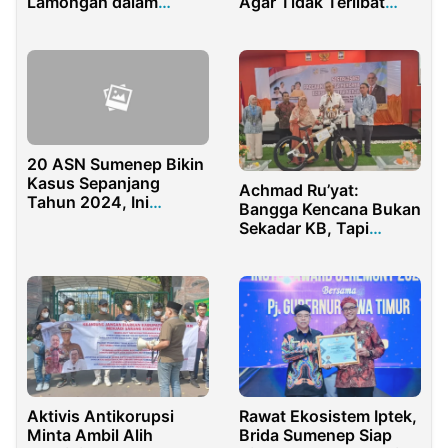
Lamongan dalam
Agar Tidak Terlibat
Proyek Penguatan
Pungli
Profil Pelajar Pancasila
(P5)
20 ASN Sumenep Bikin
Kasus Sepanjang
Achmad Ru’yat:
Tahun 2024, Ini
Bangga Kencana Bukan
Sanksinya
Sekadar KB, Tapi
Gerakan Membangun
Generasi Hebat
Aktivis Antikorupsi
Rawat Ekosistem Iptek,
Minta Ambil Alih
Brida Sumenep Siap