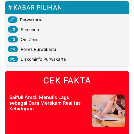
KABAR PILIHAN
Purwakarta
Sumenep
Om Zein
Polres Purwakarta
Diskominfo Purwakarta
CEK FAKTA
Saifull Amzi: Menulis Lagu
sebagai Cara Merekam Realitas
Kehidupan