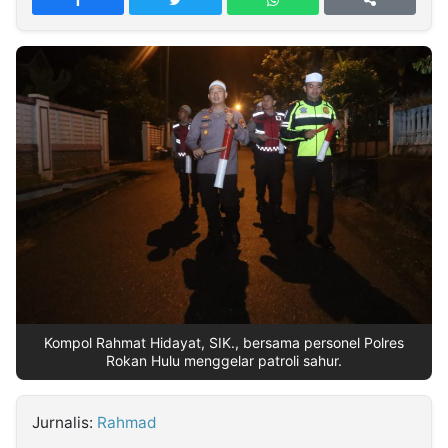
MULTIMEDIA
INDONESIA
Partner
Insight
Suara
Lens
Daily
Jalan
Idealita
Kita
Dinamikapost.com
Radar
Seedbacklink
NTB
Time
IDN
Jogja
Rakyat
News
Notice
Baru
Follow
Kabarbaru
Kompol Rahmat Hidayat, SIK., bersama personel Polres
Rokan Hulu menggelar patroli sahur.
Jurnalis:
Rahmad