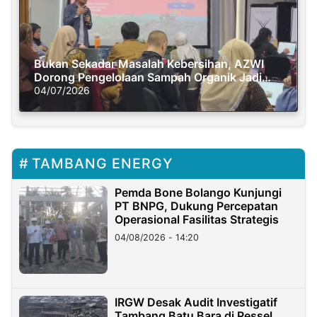
Bukan Sekadar Masalah Kebersihan, AZWI
Dorong Pengelolaan Sampah Organik Jadi
Solusi Krisis Iklim
04/07/2026
TAMBANG ENERGY
Pemda Bone Bolango Kunjungi
PT BNPG, Dukung Percepatan
Operasional Fasilitas Strategis
04/08/2026 - 14:20
IRGW Desak Audit Investigatif
Tambang Batu Bara di Pessel,