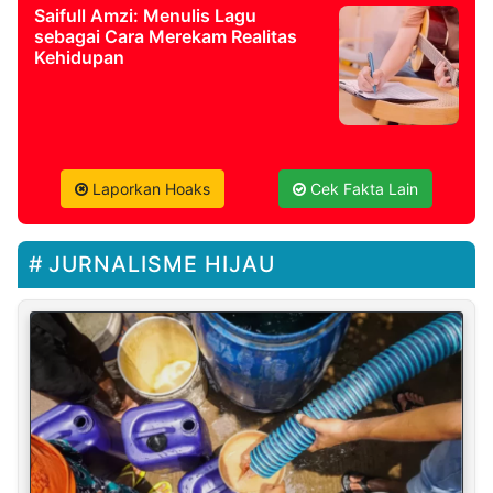
Saifull Amzi: Menulis Lagu
sebagai Cara Merekam Realitas
Kehidupan
Laporkan Hoaks
Cek Fakta Lain
JURNALISME HIJAU