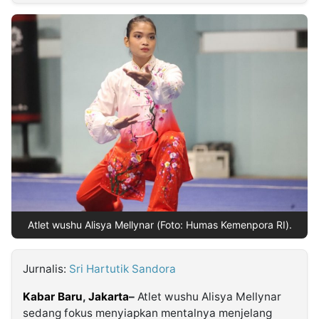
MULTIMEDIA
INDONESIA
Partner
Insight
Suara
Lens
Daily
Jalan
Idealita
Kita
Dinamikapost.com
Radar
Seedbacklink
NTB
Time
IDN
Jogja
Rakyat
News
Notice
Baru
Follow
Kabarbaru
Atlet wushu Alisya Mellynar (Foto: Humas Kemenpora RI).
Jurnalis:
Sri Hartutik Sandora
Kabar Baru
,
Jakarta
–
Atlet wushu Alisya Mellynar
sedang fokus menyiapkan mentalnya menjelang