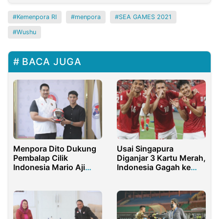
Kemenpora RI
menpora
SEA GAMES 2021
Wushu
BACA JUGA
Menpora Dito Dukung
Usai Singapura
Pembalap Cilik
Diganjar 3 Kartu Merah,
Indonesia Mario Aji
Indonesia Gagah ke
Naik Kelas Ke Moto2
Final