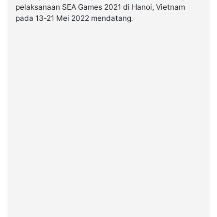
pelaksanaan SEA Games 2021 di Hanoi, Vietnam
pada 13-21 Mei 2022 mendatang
.
©
Kabarbaru.co
-
2026
PT.
Kabarbaru
Media
Holding