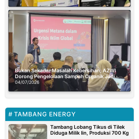
Bukan Sekadar Masalah Kebersihan, AZWI
Dorong Pengelolaan Sampah Organik Jadi
Solusi Krisis Iklim
04/07/2026
TAMBANG ENERGY
Tambang Lobang Tikus di Tilek
Diduga Milik Iin, Produksi 700 Kg