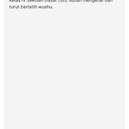
Kelas IV Sekolah Dasar (SD) sudah mengenal dan
turut berlatih wushu.