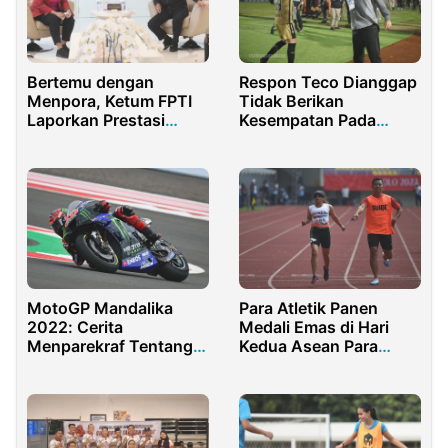
Bertemu dengan
Respon Teco Dianggap
Menpora, Ketum FPTI
Tidak Berikan
Laporkan Prestasi
Kesempatan Pada
Panjat Tebing
Pemain Muda
Indonesia
Para Atletik Panen
MotoGP Mandalika
Medali Emas di Hari
2022: Cerita
Kedua Asean Para
Menparekraf Tentang
Games Solo 2022
Hujan sesaat Mau
Mulai Race