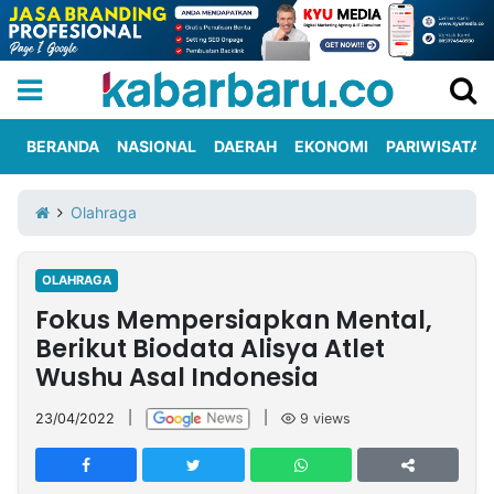
BERANDA
NASIONAL
DAERAH
EKONOMI
PARIWISATA
Informasi
KabarbaruTV
Kirim
Tentang
Olahraga
Iklan
Berita
Kami
OLAHRAGA
Berita
Fokus Mempersiapkan Mental,
Nasional
International
Olahraga
Entertainment
Daerah
Pariwisata
Kuliner
Kolom
Berikut Biodata Alisya Atlet
Wushu Asal Indonesia
Network
23/04/2022
|
|
9
views
PT
TREETAN