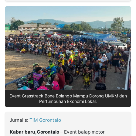
MULTIMEDIA
INDONESIA
Partner
Insight
Suara
Lens
Daily
Jalan
Idealita
Kita
Dinamikapost.com
Radar
Seedbacklink
NTB
Time
IDN
Jogja
Rakyat
News
Notice
Baru
Follow
Kabarbaru
Event Grasstrack Bone Bolango Mampu Dorong UMKM dan
Pertumbuhan Ekonomi Lokal.
Jurnalis:
TIM Gorontalo
Kabar baru,Gorontalo
– Event balap motor