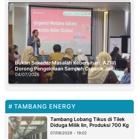
Bukan Sekadar Masalah Kebersihan, AZWI
Dorong Pengelolaan Sampah Organik Jadi
Solusi Krisis Iklim
04/07/2026
TAMBANG ENERGY
Tambang Lobang Tikus di Tilek
Diduga Milik Iin, Produksi 700 Kg
07/08/2026 - 19:02