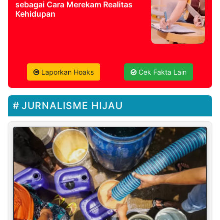
sebagai Cara Merekam Realitas
Kehidupan
Laporkan Hoaks
Cek Fakta Lain
JURNALISME HIJAU