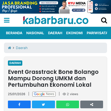
BERANDA
NASIONAL
DAERAH
EKONOMI
PARIWISATA
Informasi
KabarbaruTV
Kirim
Tentang
Daerah
Iklan
Berita
Kami
DAERAH
Berita
Event Grasstrack Bone Bolango
Nasional
International
Olahraga
Entertainment
Daerah
Pariwisata
Kuliner
Kolom
Mampu Dorong UMKM dan
Pertumbuhan Ekonomi Lokal
Network
25/01/2026
|
|
2
views
PT
TREETAN