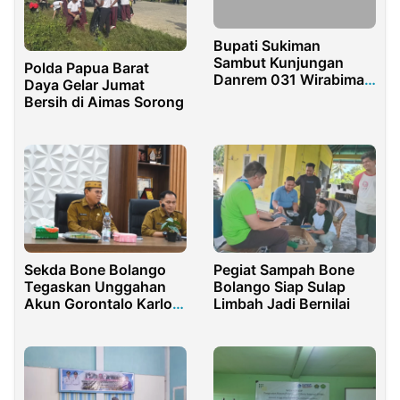
Bupati Sukiman
Sambut Kunjungan
Polda Papua Barat
Danrem 031 Wirabima
Daya Gelar Jumat
Ke Rohul
Bersih di Aimas Sorong
Sekda Bone Bolango
Pegiat Sampah Bone
Tegaskan Unggahan
Bolango Siap Sulap
Akun Gorontalo Karlota
Limbah Jadi Bernilai
Soal Pungutan OPD
Hoaks