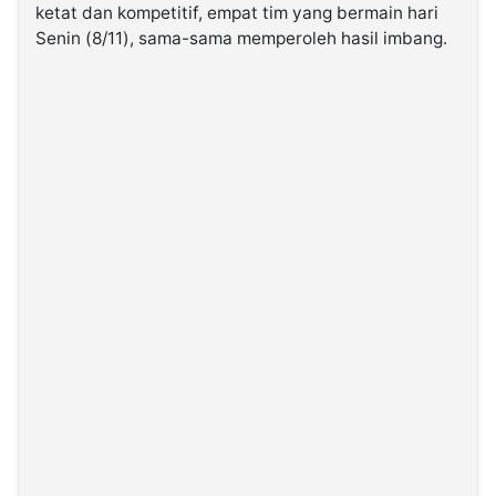
ketat dan kompetitif, empat tim yang bermain hari
Senin (8/11), sama-sama memperoleh hasil imbang.
©
Kabarbaru.co
-
2026
PT.
Kabarbaru
Media
Holding