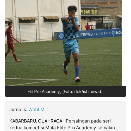
MULTIMEDIA
INDONESIA
Partner
Insight
Suara
Lens
Daily
Jalan
Idealita
Kita
Dinamikapost.com
Radar
Seedbacklink
NTB
Time
IDN
Jogja
Rakyat
News
Notice
Baru
Follow
Kabarbaru
Elit Pro Academy, (Foto: dok/istimewa)..
Jurnalis:
Wafil M
KABARBARU
,
OLAHRAGA
– Persaingan pada seri
kedua kompetisi Mola Elite Pro Academy semakin