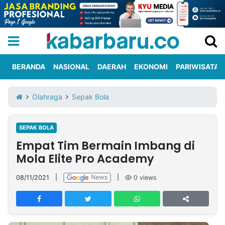
BERANDA
NASIONAL
DAERAH
EKONOMI
PARIWISATA
Informasi
KabarbaruTV
Kirim
Tentang
Olahraga
Sepak Bola
Iklan
Berita
Kami
SEPAK BOLA
Berita
Empat Tim Bermain Imbang di
Nasional
International
Olahraga
Entertainment
Daerah
Pariwisata
Kuliner
Kolom
Mola Elite Pro Academy
08/11/2021
|
|
0
views
Network
PT
TREETAN