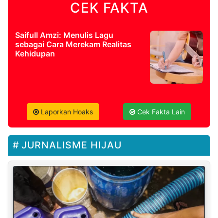
CEK FAKTA
Saifull Amzi: Menulis Lagu
sebagai Cara Merekam Realitas
Kehidupan
Laporkan Hoaks
Cek Fakta Lain
JURNALISME HIJAU