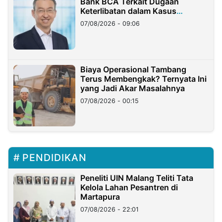
Bank BCA Terkait Dugaan
Keterlibatan dalam Kasus
Hilangnya Dana Nasabah Rp2,58
07/08/2026 - 09:06
Miliar
Biaya Operasional Tambang
Terus Membengkak? Ternyata Ini
yang Jadi Akar Masalahnya
07/08/2026 - 00:15
PENDIDIKAN
Peneliti UIN Malang Teliti Tata
Kelola Lahan Pesantren di
Martapura
07/08/2026 - 22:01