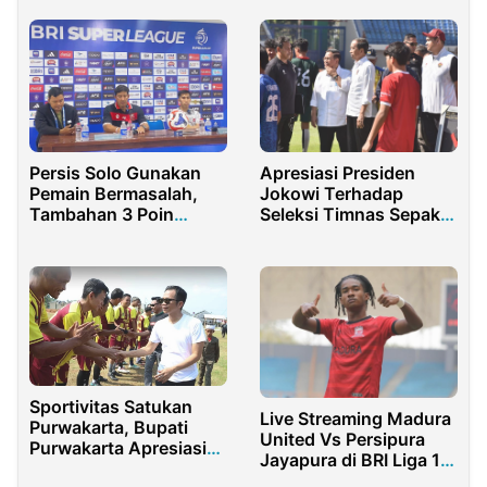
Persis Solo Gunakan
Apresiasi Presiden
Pemain Bermasalah,
Jokowi Terhadap
Tambahan 3 Poin
Seleksi Timnas Sepak
Menanti Madura United
Bola U-17: Peluang
Anak Muda Indonesia
di Piala Dunia
Sportivitas Satukan
Live Streaming Madura
Purwakarta, Bupati
United Vs Persipura
Purwakarta Apresiasi
Jayapura di BRI Liga 1
Para Legend U-40
Indonesia