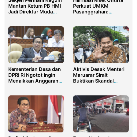
Mantan Ketum PB HMI
Perkuat UMKM
Jadi Direktur Muda
Pasanggrahan:
TPN Ganjar-Mahfud
Pendampingan NIB dan
GMP Tingkatkan Daya
Saing
Kementerian Desa dan
Aktivis Desak Menteri
DPRI RI Ngotot Ingin
Maruarar Sirait
Menaikkan Anggaran
Buktikan Skandal
Dana Desa
Korupsi BSPS Sumenep