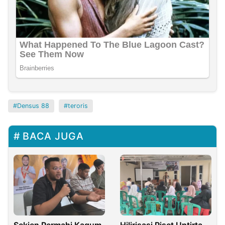
Densus 88
teroris
BACA JUGA
Sekjen Permahi Kagum
Hilirisasi Riset Untirta