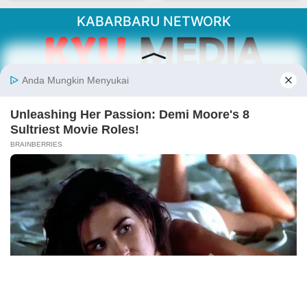
KABARBARU NETWORK
About Our Kabarbaru.co
Kabarbaru.co menyajikan berita aktual dan
inspiratif dari sudut pandang berbaik sangka
serta terverifikasi dari sumber yang tepat.
Follow Kabarbaru
Kabarbaru.co