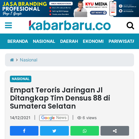
BERANDA
NASIONAL
DAERAH
EKONOMI
PARIWISATA
Informasi
KabarbaruTV
Kirim
Tentang
Nasional
Iklan
Berita
Kami
NASIONAL
Berita
Empat Teroris Jaringan Jl
Nasional
International
Olahraga
Entertainment
Daerah
Pariwisata
Kuliner
Kolom
Ditangkap Tim Densus 88 di
Sumatera Selatan
Network
14/12/2021
|
|
6
views
PT
TREETAN