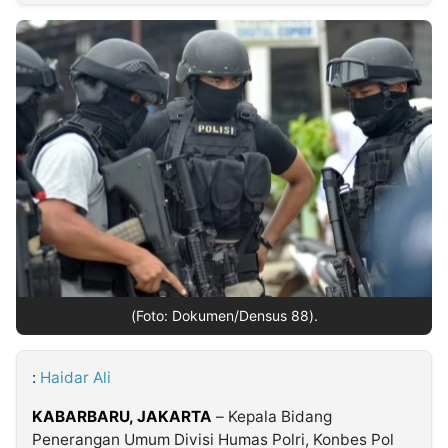
MULTIMEDIA
INDONESIA
Partner
Insight
Suara
Lens
Daily
Jalan
Idealita
Kita
Dinamikapost.com
Radar
Seedbacklink
NTB
Time
IDN
Jogja
Rakyat
News
Notice
Baru
Follow
Kabarbaru
(Foto: Dokumen/Densus 88).
:
Haidar Ali
KABARBARU,
JAKARTA
– Kepala Bidang
Penerangan Umum Divisi Humas Polri, Konbes Pol