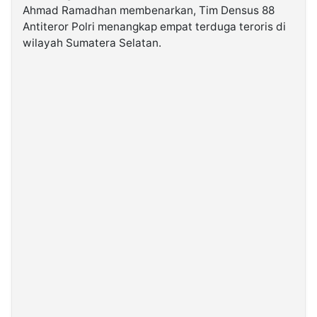
Ahmad Ramadhan membenarkan, Tim Densus 88
Antiteror Polri menangkap empat terduga teroris di
©
wilayah Sumatera Selatan.
Kabarbaru.co
-
2026
PT.
Kabarbaru
Media
Holding