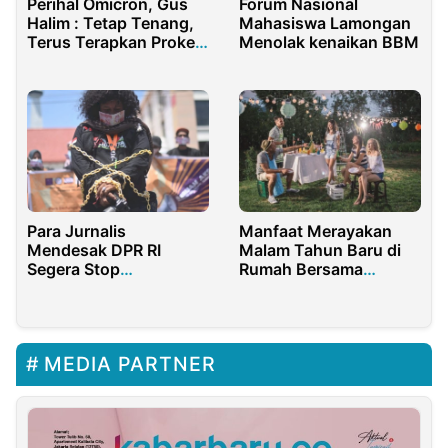
Perihal Omicron, Gus
Forum Nasional
Halim : Tetap Tenang,
Mahasiswa Lamongan
Terus Terapkan Prokes
Menolak kenaikan BBM
dan Vaksinasi
Para Jurnalis
Manfaat Merayakan
Mendesak DPR RI
Malam Tahun Baru di
Segera Stop
Rumah Bersama
Pembahasan RUU
Sahabat Terdekat
Penyiaran
MEDIA PARTNER