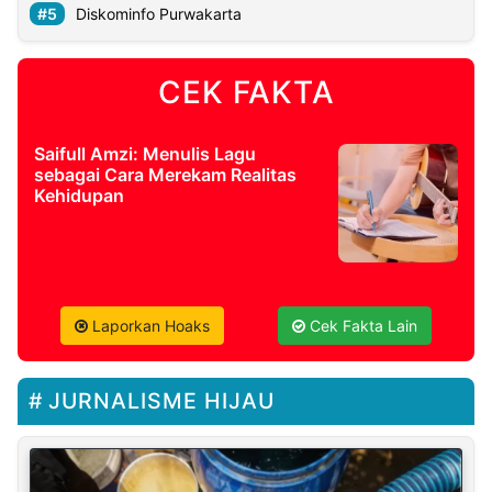
Diskominfo Purwakarta
CEK FAKTA
Saifull Amzi: Menulis Lagu
sebagai Cara Merekam Realitas
Kehidupan
Laporkan Hoaks
Cek Fakta Lain
JURNALISME HIJAU