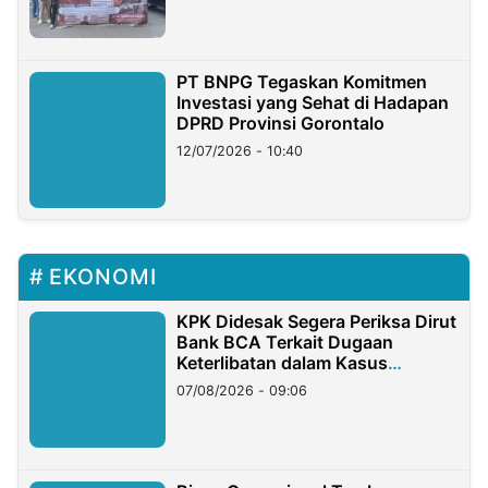
PT BNPG Tegaskan Komitmen
Investasi yang Sehat di Hadapan
DPRD Provinsi Gorontalo
12/07/2026 - 10:40
EKONOMI
KPK Didesak Segera Periksa Dirut
Bank BCA Terkait Dugaan
Keterlibatan dalam Kasus
Hilangnya Dana Nasabah Rp2,58
07/08/2026 - 09:06
Miliar