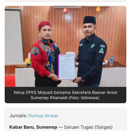
MULTIMEDIA
INDONESIA
Partner
Insight
Suara
Lens
Daily
Jalan
Idealita
Kita
Dinamikapost.com
Radar
Seedbacklink
NTB
Time
IDN
Jogja
Rakyat
News
Notice
Baru
Follow
Kabarbaru
Ketua DPKS Mulyadi bersama Sekretaris Baanar Ansor
Sumenep Khamaidi (Foto: Istimewa).
Jurnalis:
Nurisul Anwar
Kabar Baru, Sumenep
— Satuan Tugas (Satgas)