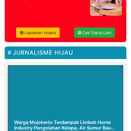
Laporkan Hoaks
Cek Fakta Lain
JURNALISME HIJAU
Warga Mojokerto Terdampak Limbah Home
Industry Pengolahan Kelapa, Air Sumur Bau