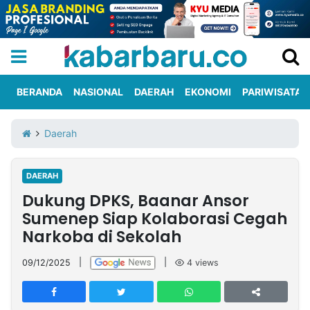
BERANDA
NASIONAL
DAERAH
EKONOMI
PARIWISATA
Informasi
KabarbaruTV
Kirim
Tentang
Daerah
Iklan
Berita
Kami
DAERAH
Berita
Dukung DPKS, Baanar Ansor
Nasional
International
Olahraga
Entertainment
Daerah
Pariwisata
Kuliner
Kolom
Sumenep Siap Kolaborasi Cegah
Narkoba di Sekolah
Network
09/12/2025
|
|
4
views
PT
TREETAN