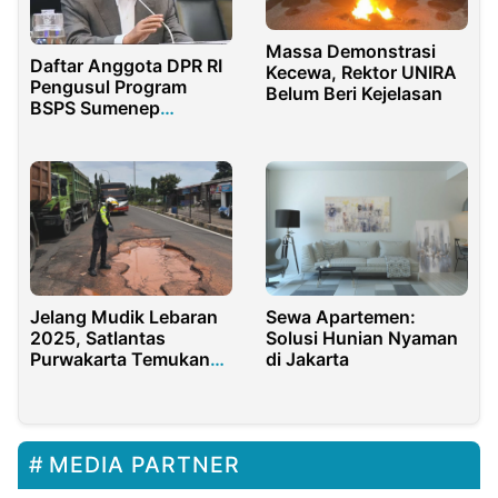
Massa Demonstrasi
Daftar Anggota DPR RI
Kecewa, Rektor UNIRA
Pengusul Program
Belum Beri Kejelasan
BSPS Sumenep
Terungkap, Ada Said
Abdullah
Jelang Mudik Lebaran
Sewa Apartemen:
2025, Satlantas
Solusi Hunian Nyaman
Purwakarta Temukan
di Jakarta
Jalan Rusak di Titik
Rawan Kecelakaan
MEDIA PARTNER