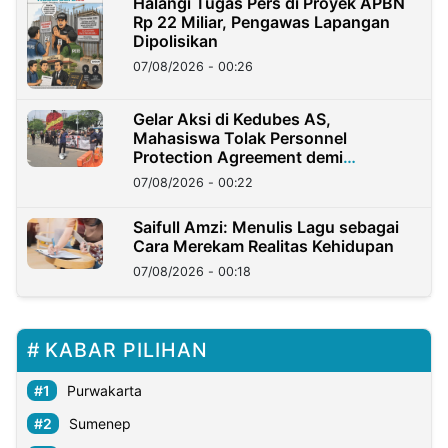
Halangi Tugas Pers di Proyek APBN
Rp 22 Miliar, Pengawas Lapangan
Dipolisikan
07/08/2026 - 00:26
Gelar Aksi di Kedubes AS,
Mahasiswa Tolak Personnel
Protection Agreement demi
Kedaulatan Negara
07/08/2026 - 00:22
Saifull Amzi: Menulis Lagu sebagai
Cara Merekam Realitas Kehidupan
07/08/2026 - 00:18
KABAR PILIHAN
Purwakarta
Sumenep