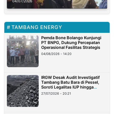
Solusi Krisis Iklim
04/07/2026
TAMBANG ENERGY
Pemda Bone Bolango Kunjungi
PT BNPG, Dukung Percepatan
Operasional Fasilitas Strategis
04/08/2026 - 14:20
IRGW Desak Audit Investigatif
Tambang Batu Bara di Pessel,
Soroti Legalitas IUP hingga
Stockpile
27/07/2026 - 20:21