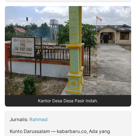
MULTIMEDIA
INDONESIA
Partner
Insight
Suara
Lens
Daily
Jalan
Idealita
Kita
Dinamikapost.com
Radar
Seedbacklink
NTB
Time
IDN
Jogja
Rakyat
News
Notice
Baru
Follow
Kabarbaru
Kantor Desa Desa Pasir Indah.
Jurnalis:
Rahmad
Kunto Darussalam — kabarbaru.co, Ada yang