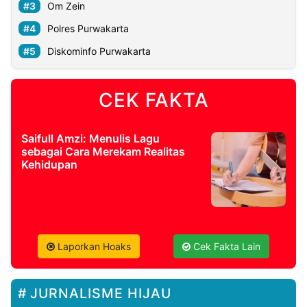
Om Zein
Polres Purwakarta
Diskominfo Purwakarta
CEK FAKTA
Saifull Amzi: Menulis Lagu
sebagai Cara Merekam Realitas
Kehidupan
Laporkan Hoaks
Cek Fakta Lain
JURNALISME HIJAU