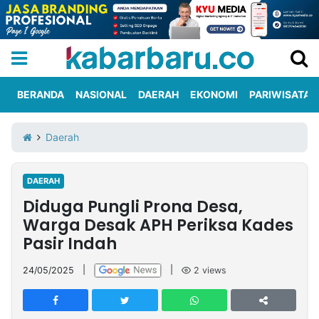
BERANDA
NASIONAL
DAERAH
EKONOMI
PARIWISATA
Informasi
KabarbaruTV
Kirim
Tentang
Daerah
Iklan
Berita
Kami
DAERAH
Berita
Diduga Pungli Prona Desa,
Nasional
International
Olahraga
Entertainment
Daerah
Pariwisata
Kuliner
Kolom
Warga Desak APH Periksa Kades
Pasir Indah
Network
24/05/2025
|
|
2
views
PT
TREETAN