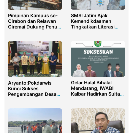
Pimpinan Kampus se-
SMSI Jatim Ajak
Cirebon dan Relawan
Kemendikdasmen
Ciremai Dukung Penuh
Tingkatkan Literasi
Cawapres 01 dengan
Guru & Siswa
pola “Upaya
Membangun Kesadaran
Pendidikan”
Gelar Halal Bihalal
Aryanto:Pokdarwis
Mendatang, IWABI
Kunci Sukses
Kalbar Hadirkan Sultan
Pengembangan Desa
dan Qori’ Internasional
Wisata Gorontalo