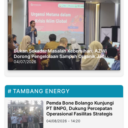
Bukan Sekadar Masalah Kebersihan, AZWI
Dorong Pengelolaan Sampah Organik Jadi
Solusi Krisis Iklim
04/07/2026
TAMBANG ENERGY
Pemda Bone Bolango Kunjungi
PT BNPG, Dukung Percepatan
Operasional Fasilitas Strategis
04/08/2026 - 14:20