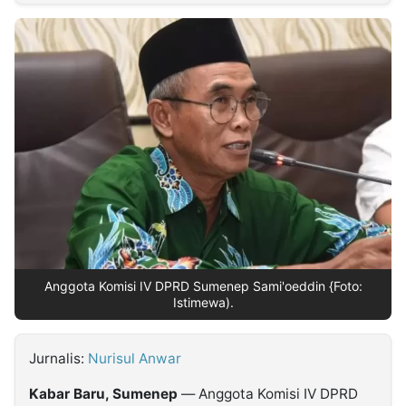
MULTIMEDIA
INDONESIA
Partner
Insight
Suara
Lens
Daily
Jalan
Idealita
Kita
Dinamikapost.com
Radar
Seedbacklink
NTB
Time
IDN
Jogja
Rakyat
News
Notice
Baru
Follow
Kabarbaru
Anggota Komisi IV DPRD Sumenep Sami'oeddin {Foto:
Istimewa).
Jurnalis:
Nurisul Anwar
Kabar Baru, Sumenep
— Anggota Komisi IV DPRD