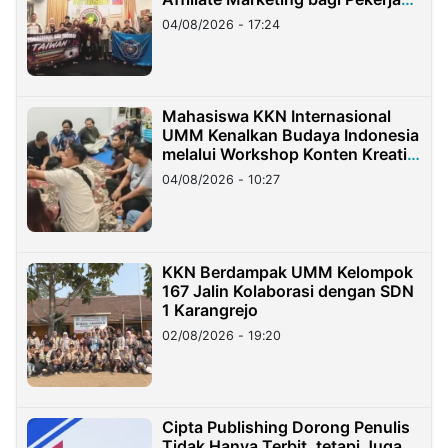
Migran Indonesia di Taiwan
04/08/2026 - 17:24
Mahasiswa KKN Internasional
UMM Kenalkan Budaya Indonesia
melalui Workshop Konten Kreatif
di Taiwan
04/08/2026 - 10:27
KKN Berdampak UMM Kelompok
167 Jalin Kolaborasi dengan SDN
1 Karangrejo
02/08/2026 - 19:20
Cipta Publishing Dorong Penulis
Tidak Hanya Terbit, tetapi Juga