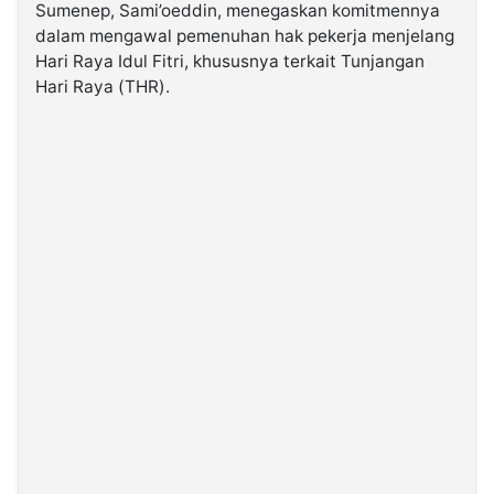
Sumenep, Sami’oeddin, menegaskan komitmennya
dalam mengawal pemenuhan hak pekerja menjelang
©
Hari Raya Idul Fitri, khususnya terkait Tunjangan
Kabarbaru.co
-
Hari Raya (THR).
2026
PT.
Kabarbaru
Media
Holding