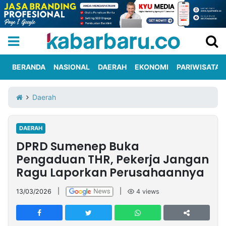
BERANDA
NASIONAL
DAERAH
EKONOMI
PARIWISATA
Informasi
KabarbaruTV
Kirim
Tentang
Daerah
Iklan
Berita
Kami
DAERAH
Berita
DPRD Sumenep Buka
Nasional
International
Olahraga
Entertainment
Daerah
Pariwisata
Kuliner
Kolom
Pengaduan THR, Pekerja Jangan
Ragu Laporkan Perusahaannya
Network
13/03/2026
|
|
4
views
PT
TREETAN