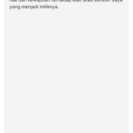
yang menjadi miliknya.
©
Kabarbaru.co
-
2026
PT.
Kabarbaru
Media
Holding