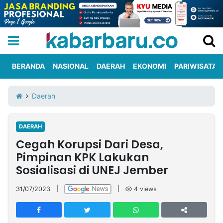
BERANDA
NASIONAL
DAERAH
EKONOMI
PARIWISATA
Informasi
KabarbaruTV
Kirim
Tentang
Daerah
Iklan
Berita
Kami
DAERAH
Berita
Cegah Korupsi Dari Desa,
Nasional
International
Olahraga
Entertainment
Daerah
Pariwisata
Kuliner
Kolom
Pimpinan KPK Lakukan
Sosialisasi di UNEJ Jember
Network
31/07/2023
|
|
4
views
PT
TREETAN