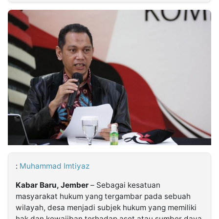
MULTIMEDIA
INDONESIA
Partner
Insight
Suara
Lens
Daily
Jalan
Idealita
Kita
Dinamikapost.com
Radar
Seedbacklink
NTB
Time
IDN
Jogja
Rakyat
News
Notice
Baru
Follow
Kabarbaru
:
Muhammad Imtiyaz
Kabar Baru, Jember
– Sebagai kesatuan
masyarakat hukum yang tergambar pada sebuah
wilayah, desa menjadi subjek hukum yang memiliki
hak dan kewajiban terhadap aset atau sumber daya