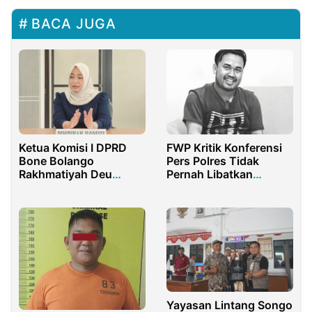
BACA JUGA
Ketua Komisi I DPRD
FWP Kritik Konferensi
Bone Bolango
Pers Polres Tidak
Rakhmatiyah Deu
Pernah Libatkan
Bahas Pemberhentian
Wartawan, Ada Apa?
Kades Toto Utara
Yayasan Lintang Songo