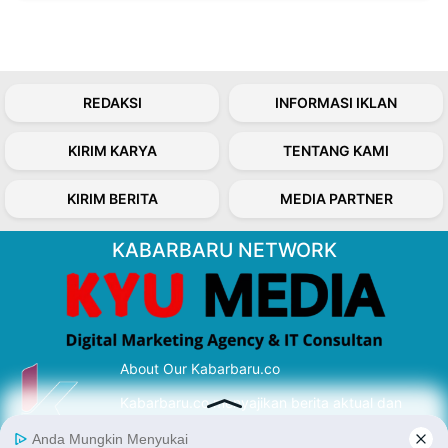
REDAKSI
INFORMASI IKLAN
KIRIM KARYA
TENTANG KAMI
KIRIM BERITA
MEDIA PARTNER
KABARBARU NETWORK
About Our Kabarbaru.co
Kabarbaru.co menyajikan berita aktual dan
inspiratif dari sudut pandang berbaik sangka
serta terverifikasi dari sumber yang tepat.