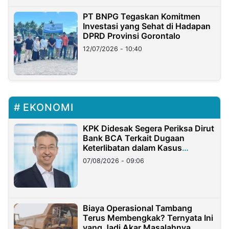
PT BNPG Tegaskan Komitmen
Investasi yang Sehat di Hadapan
DPRD Provinsi Gorontalo
12/07/2026 - 10:40
EKONOMI
KPK Didesak Segera Periksa Dirut
Bank BCA Terkait Dugaan
Keterlibatan dalam Kasus
Hilangnya Dana Nasabah Rp2,58
07/08/2026 - 09:06
Miliar
Biaya Operasional Tambang
Terus Membengkak? Ternyata Ini
yang Jadi Akar Masalahnya