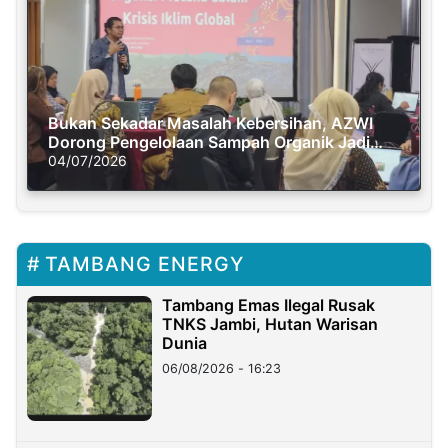
Bukan Sekadar Masalah Kebersihan, AZWI
Dorong Pengelolaan Sampah Organik Jadi
Solusi Krisis Iklim
04/07/2026
TAMBANG ENERGY
Tambang Emas Ilegal Rusak
TNKS Jambi, Hutan Warisan
Dunia
06/08/2026 - 16:23