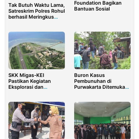
Foundation Bagikan
Tak Butuh Waktu Lama,
Bantuan Sosial
Satreskrim Polres Rohul
berhasil Meringkus
Pelaku Penganiayaan
SKK Migas-KEI
Buron Kasus
Pastikan Kegiatan
Pembunuhan di
Eksplorasi dan
Purwakarta Ditemukan
Produksi Ramah
Tewas Gantung Diri di
Lingkungan
Perkebunan Karet