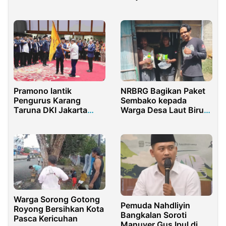
Baca Sholawat
Gresik
Pramono lantik
NRBRG Bagikan Paket
Pengurus Karang
Sembako kepada
Taruna DKI Jakarta
Warga Desa Laut Biru
Periode 2025-2030
Bone Raya
Warga Sorong Gotong
Pemuda Nahdliyin
Royong Bersihkan Kota
Bangkalan Soroti
Pasca Kericuhan
Manuver Gus Ipul di