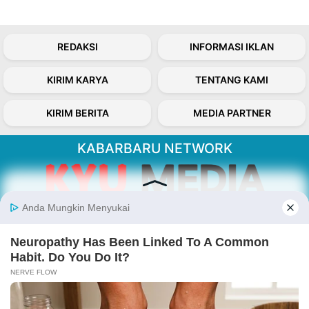
REDAKSI
INFORMASI IKLAN
KIRIM KARYA
TENTANG KAMI
KIRIM BERITA
MEDIA PARTNER
KABARBARU NETWORK
About Our Kabarbaru.co
Kabarbaru.co menyajikan berita aktual dan
inspiratif dari sudut pandang berbaik sangka
serta terverifikasi dari sumber yang tepat.