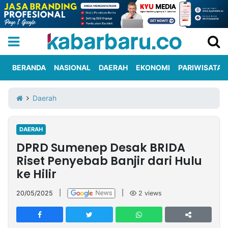
BERANDA
NASIONAL
DAERAH
EKONOMI
PARIWISATA
Informasi
KabarbaruTV
Kirim
Tentang
Daerah
Iklan
Berita
Kami
DAERAH
Berita
DPRD Sumenep Desak BRIDA
Nasional
International
Olahraga
Entertainment
Daerah
Pariwisata
Kuliner
Kolom
Riset Penyebab Banjir dari Hulu
ke Hilir
Network
20/05/2025
|
|
2
views
PT
TREETAN