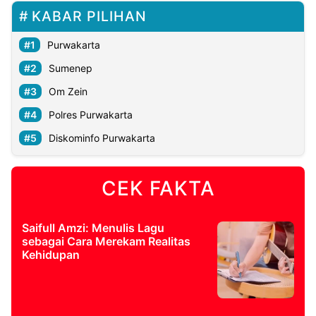
KABAR PILIHAN
Purwakarta
Sumenep
Om Zein
Polres Purwakarta
Diskominfo Purwakarta
CEK FAKTA
Saifull Amzi: Menulis Lagu
sebagai Cara Merekam Realitas
Kehidupan