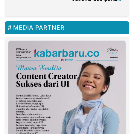
Munas-KONBES PBNU
Sebut Jangan Suul
Adab kepada
Masyayikh NU!
MEDIA PARTNER