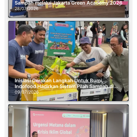
Sampah melalui Jakarta Green Academy 2026
28/07/2026
Inisiasi Gerakan Langkah Untuk Bumi,
Indofood Hadirkan Sistem Pilah Sampah di
Semasa Piknik
09/07/2026