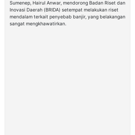
Sumenep, Hairul Anwar, mendorong Badan Riset dan
Inovasi Daerah (BRIDA) setempat melakukan riset
©
mendalam terkait penyebab banjir, yang belakangan
Kabarbaru.co
-
sangat mengkhawatirkan.
2026
PT.
Kabarbaru
Media
Holding