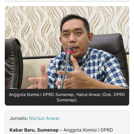
MULTIMEDIA
INDONESIA
Partner
Insight
Suara
Lens
Daily
Jalan
Idealita
Kita
Dinamikapost.com
Radar
Seedbacklink
NTB
Time
IDN
Jogja
Rakyat
News
Notice
Baru
Follow
Kabarbaru
Anggota Komisi I DPRD Sumenep, Hairul Anwar (Dok. DPRD
Sumenep).
Jurnalis:
Nurisul Anwar
Kabar Baru, Sumenep
– Anggota Komisi I DPRD