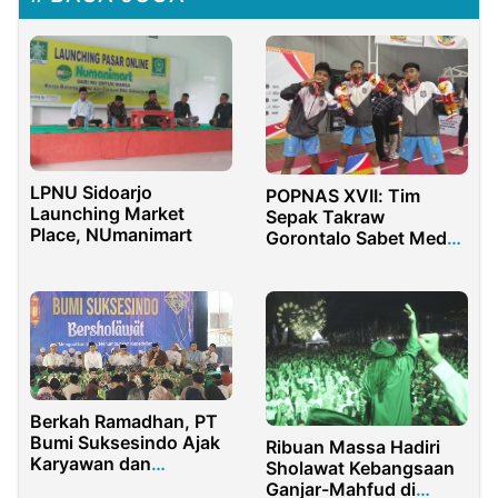
LPNU Sidoarjo
POPNAS XVII: Tim
Launching Market
Sepak Takraw
Place, NUmanimart
Gorontalo Sabet Medali
Emas
Berkah Ramadhan, PT
Bumi Suksesindo Ajak
Ribuan Massa Hadiri
Karyawan dan
Sholawat Kebangsaan
Masyarakat Perbanyak
Ganjar-Mahfud di