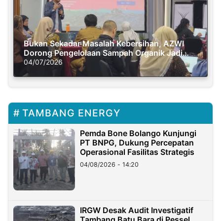
Bukan Sekadar Masalah Kebersihan, AZWI
Dorong Pengelolaan Sampah Organik Jadi
Solusi Krisis Iklim
04/07/2026
TAMBANG ENERGY
Pemda Bone Bolango Kunjungi
PT BNPG, Dukung Percepatan
Operasional Fasilitas Strategis
04/08/2026 - 14:20
IRGW Desak Audit Investigatif
Tambang Batu Bara di Pessel,