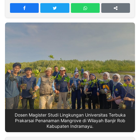
MULTIMEDIA
INDONESIA
Partner
Insight
Suara
Lens
Daily
Jalan
Idealita
Kita
Dinamikapost.com
Radar
Seedbacklink
NTB
Time
IDN
Jogja
Rakyat
News
Notice
Baru
Follow
Kabarbaru
Dosen Magister Studi Lingkungan Universitas Terbuka
Prakarsai Penanaman Mangrove di Wilayah Banjir Rob
Kabupaten Indramayu.