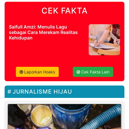
CEK FAKTA
Saifull Amzi: Menulis Lagu
sebagai Cara Merekam Realitas
Kehidupan
Laporkan Hoaks
Cek Fakta Lain
JURNALISME HIJAU