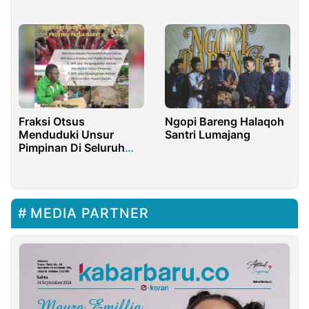
Memperingati Hari Jadi
Bangkalan
Humas Polri ke-73
Fraksi Otsus
Ngopi Bareng Halaqoh
Menduduki Unsur
Santri Lumajang
Pimpinan Di Seluruh
Tanah Papua
MEDIA PARTNER