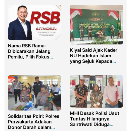
Nama RSB Ramai
Kiyai Said Ajak Kader
Dibicarakan Jelang
NU Hadirkan Islam
Pemilu, Pilih Fokus
yang Sejuk Kepada
Bangun Ekonomi Lewat
Masyarakat
Dunia Usaha
MHI Desak Polisi Usut
Solidaritas Polri: Polres
Tuntas Hilangnya
Purwakarta Adakan
Santriwati Diduga
Donor Darah dalam
Korban Pelecehan di