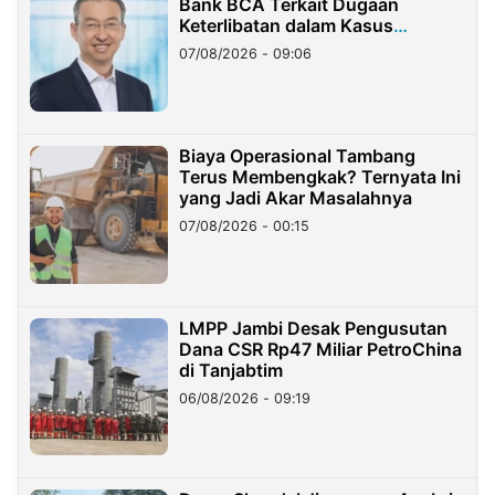
Bank BCA Terkait Dugaan
Keterlibatan dalam Kasus
Hilangnya Dana Nasabah Rp2,58
07/08/2026 - 09:06
Miliar
Biaya Operasional Tambang
Terus Membengkak? Ternyata Ini
yang Jadi Akar Masalahnya
07/08/2026 - 00:15
LMPP Jambi Desak Pengusutan
Dana CSR Rp47 Miliar PetroChina
di Tanjabtim
06/08/2026 - 09:19