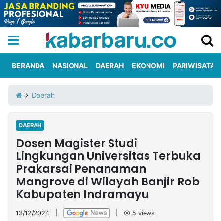
BERANDA
NASIONAL
DAERAH
EKONOMI
PARIWISATA
Informasi
KabarbaruTV
Kirim
Tentang
Daerah
Iklan
Berita
Kami
DAERAH
Berita
Dosen Magister Studi
Nasional
International
Olahraga
Entertainment
Daerah
Pariwisata
Kuliner
Kolom
Lingkungan Universitas Terbuka
Prakarsai Penanaman
Mangrove di Wilayah Banjir Rob
Network
Kabupaten Indramayu
PT
TREETAN
13/12/2024
|
|
5
views