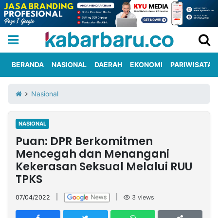
BERANDA
NASIONAL
DAERAH
EKONOMI
PARIWISATA
Informasi
KabarbaruTV
Kirim
Tentang
Nasional
Iklan
Berita
Kami
NASIONAL
Berita
Puan: DPR Berkomitmen
Nasional
International
Olahraga
Entertainment
Daerah
Pariwisata
Kuliner
Kolom
Mencegah dan Menangani
Kekerasan Seksual Melalui RUU
TPKS
Network
07/04/2022
|
|
3
views
PT
TREETAN