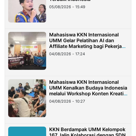
05/08/2026 - 15:49
Mahasiswa KKN Internasional
UMM Gelar Pelatihan AI dan
Affiliate Marketing bagi Pekerja
Migran Indonesia di Taiwan
04/08/2026 - 17:24
Mahasiswa KKN Internasional
UMM Kenalkan Budaya Indonesia
melalui Workshop Konten Kreatif
di Taiwan
04/08/2026 - 10:27
KKN Berdampak UMM Kelompok
167 Jalin Kolaborasi dengan SDN