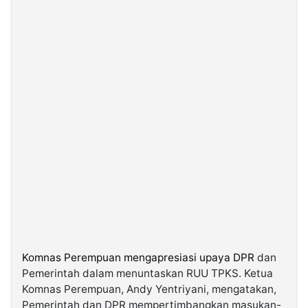
©
Kabarbaru.co
-
2026
PT.
Kabarbaru
Media
Holding
Komnas Perempuan mengapresiasi upaya DPR
dan
Pemerintah dalam menuntaskan RUU TPKS. Ketua
Komnas Perempuan, Andy Yentriyani, mengatakan,
Pemerintah dan DPR mempertimbangkan masukan-