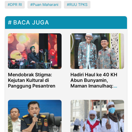
DPR RI
Puan Maharani
RUU TPKS
BACA JUGA
Hadiri Haul ke 40 KH
Mendobrak Stigma:
Abun Bunyamin,
Kejutan Kultural di
Maman Imanulhaq:
Panggung Pesantren
Pesantren Harus Berani
Lawan Oligarki