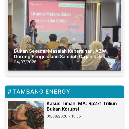
Bukan Sekadar Masalah Kebersihan, AZWI
Dorong Pengelolaan Sampah Organik Jadi
Solusi Krisis Iklim
04/07/2026
TAMBANG ENERGY
Kasus Timah, MA: Rp271 Triliun
Bukan Korupsi
09/08/2026 - 13:35