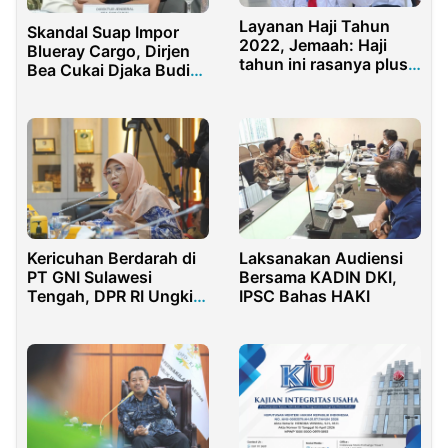
Layanan Haji Tahun
Skandal Suap Impor
2022, Jemaah: Haji
Blueray Cargo, Dirjen
tahun ini rasanya plus
Bea Cukai Djaka Budi
plus plus
Utama Muncul dalam
Dakwaan Korupsi Rp63
Miliar
Kericuhan Berdarah di
Laksanakan Audiensi
PT GNI Sulawesi
Bersama KADIN DKI,
Tengah, DPR RI Ungkit
IPSC Bahas HAKI
Perpu Cipta Kerja