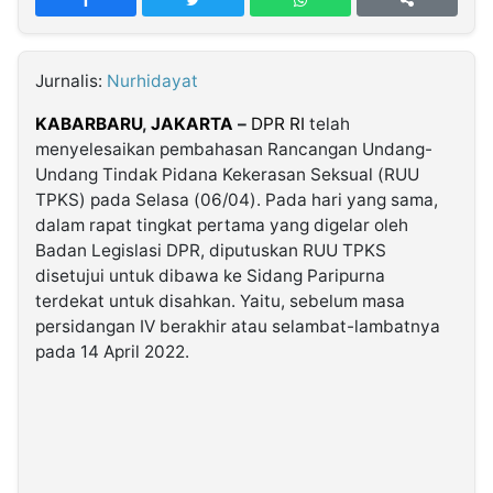
MULTIMEDIA
INDONESIA
Jurnalis:
Nurhidayat
Partner
KABARBARU
,
JAKARTA
–
DPR RI
telah
menyelesaikan pembahasan Rancangan Undang-
Insight
Suara
Lens
Daily
Jalan
Idealita
Kita
Dinamikapost.com
Radar
Seedbacklink
Undang Tindak Pidana Kekerasan Seksual (RUU
NTB
Time
IDN
Jogja
Rakyat
News
Notice
Baru
TPKS) pada Selasa (06/04). Pada hari yang sama,
dalam rapat tingkat pertama yang digelar oleh
Follow
Badan Legislasi DPR, diputuskan RUU TPKS
Kabarbaru
disetujui untuk dibawa ke Sidang Paripurna
terdekat untuk disahkan. Yaitu, sebelum masa
persidangan IV berakhir atau selambat-lambatnya
pada 14 April 2022.