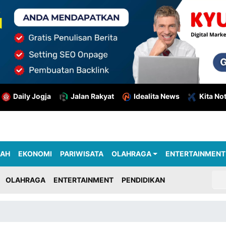
Daily Jogja
Jalan Rakyat
Idealita News
Kita No
RAH
EKONOMI
PARIWISATA
OLAHRAGA
ENTERTAINMENT
OLAHRAGA
ENTERTAINMENT
PENDIDIKAN