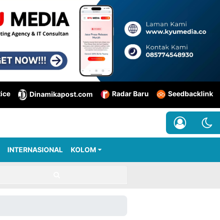
tice
Radar Baru
Seedbacklink
Dinamikapost.com
INTERNASIONAL
KOLOM