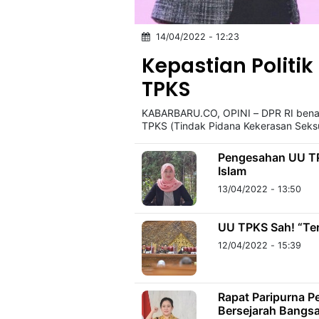
14/04/2022 - 12:23
©
Kabarbaru.co
Kepastian Politi
-
2026
TPKS
KABARBARU.CO, OPINI – DPR RI bena
PT.
Kabarbaru
TPKS (Tindak Pidana Kekerasan Seks
Media
Holding
Pengesahan UU TP
Islam
13/04/2022 - 13:50
UU TPKS Sah! “Te
12/04/2022 - 15:39
Rapat Paripurna 
Bersejarah Bangs