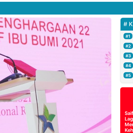
K
Sai
Lag
Mer
Keh