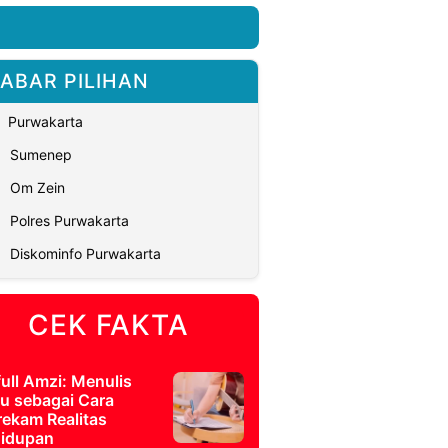
ABAR PILIHAN
Purwakarta
Sumenep
Om Zein
Polres Purwakarta
Diskominfo Purwakarta
CEK FAKTA
full Amzi: Menulis
u sebagai Cara
ekam Realitas
idupan