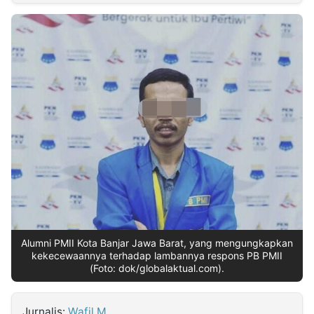
MULTIMEDIA
INDONESIA
Partner
Insight
Suara
Lens
Daily
Jalan
Idealita
Kita
Dinamikapost.com
Radar
Seedbacklink
NTB
Time
IDN
Jogja
Rakyat
News
Notice
Baru
Follow
Kabarbaru
Alumni PMII Kota Banjar Jawa Barat, yang mengungkapkan
kekecewaannya terhadap lambannya respons PB PMII
(Foto: dok/globalaktual.com).
Jurnalis:
Wafil M