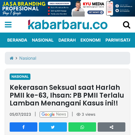
BERANDA
NASIONAL
DAERAH
EKONOMI
PARIWISATA
Informasi
KabarbaruTV
Kirim
Tentang
Nasional
Iklan
Berita
Kami
NASIONAL
Berita
Kekerasan Seksual saat Harlah
Nasional
International
Olahraga
Entertainment
Daerah
Pariwisata
Kuliner
Kolom
PMII ke-63, Ihsan: PB PMII Terlalu
Lamban Menangani Kasus ini!!
Network
05/07/2023
|
|
3
views
PT
TREETAN