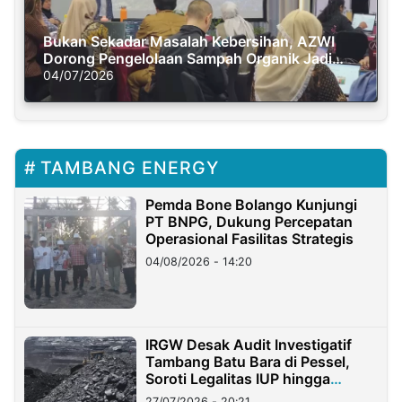
Bukan Sekadar Masalah Kebersihan, AZWI
Dorong Pengelolaan Sampah Organik Jadi
Solusi Krisis Iklim
04/07/2026
TAMBANG ENERGY
Pemda Bone Bolango Kunjungi
PT BNPG, Dukung Percepatan
Operasional Fasilitas Strategis
04/08/2026 - 14:20
IRGW Desak Audit Investigatif
Tambang Batu Bara di Pessel,
Soroti Legalitas IUP hingga
Stockpile
27/07/2026 - 20:21