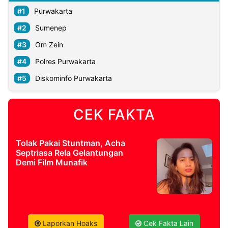
Purwakarta
Sumenep
Om Zein
Polres Purwakarta
Diskominfo Purwakarta
CEK FAKTA
Tolak Pakai Stuntman, Acha
Septriasa Rela Gelantungan
Demi Film Munafik
Laporkan Hoaks
Cek Fakta Lain