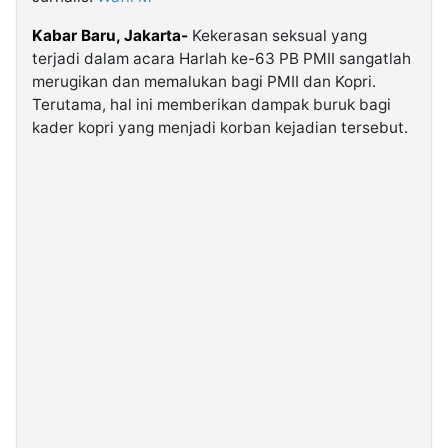
Kabar Baru, Jakarta-
Kekerasan seksual yang
©
terjadi dalam acara Harlah ke-63 PB PMII sangatlah
Kabarbaru.co
-
merugikan dan memalukan bagi PMII dan Kopri.
2026
Terutama, hal ini memberikan dampak buruk bagi
kader kopri yang menjadi korban kejadian tersebut.
PT.
Kabarbaru
Media
Holding