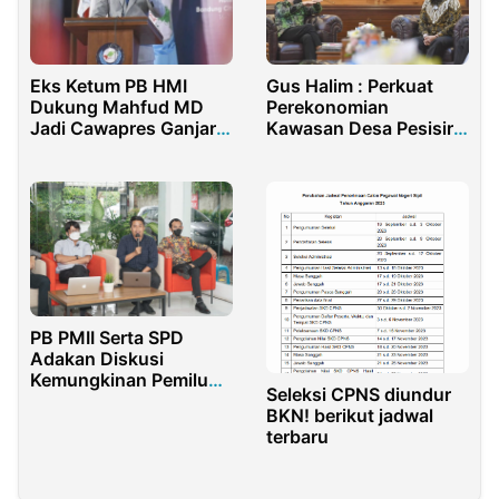
Eks Ketum PB HMI
Gus Halim : Perkuat
Dukung Mahfud MD
Perekonomian
Jadi Cawapres Ganjar
Kawasan Desa Pesisir
Pranowo
dengan Sinergisitas
dan Road Map yang
Jelas
PB PMII Serta SPD
Adakan Diskusi
Kemungkinan Pemilu
Seleksi CPNS diundur
2024 Mendatang
BKN! berikut jadwal
terbaru