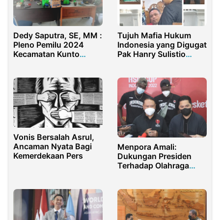
Dedy Saputra, SE, MM :
Tujuh Mafia Hukum
Pleno Pemilu 2024
Indonesia yang Digugat
Kecamatan Kunto
Pak Hanry Sulistio
Darussalam, Lancar
Harus Diadili
dan Terkendali
Vonis Bersalah Asrul,
Ancaman Nyata Bagi
Menpora Amali:
Kemerdekaan Pers
Dukungan Presiden
Terhadap Olahraga
Sangat Luar Biasa