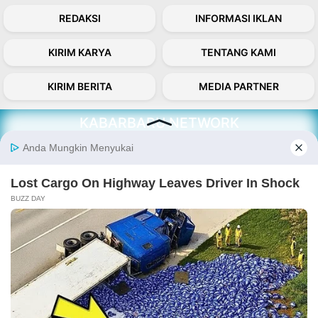
REDAKSI
INFORMASI IKLAN
KIRIM KARYA
TENTANG KAMI
KIRIM BERITA
MEDIA PARTNER
KABARBARU NETWORK
About Our Kabarbaru.co
Kabarbaru.co menyajikan berita aktual dan
inspiratif dari sudut pandang berbaik sangka
serta terverifikasi dari sumber yang tepat.
Follow Kabarbaru