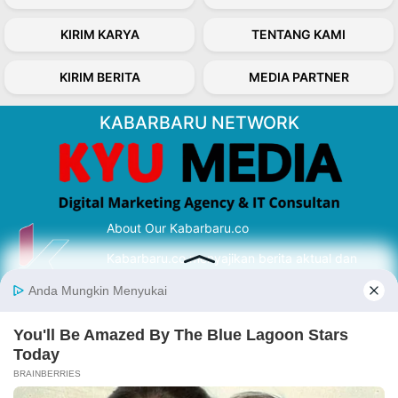
KIRIM KARYA
TENTANG KAMI
KIRIM BERITA
MEDIA PARTNER
KABARBARU NETWORK
About Our Kabarbaru.co
Kabarbaru.co menyajikan berita aktual dan
inspiratif dari sudut pandang berbaik sangka
serta terverifikasi dari sumber yang tepat.
Follow Kabarbaru