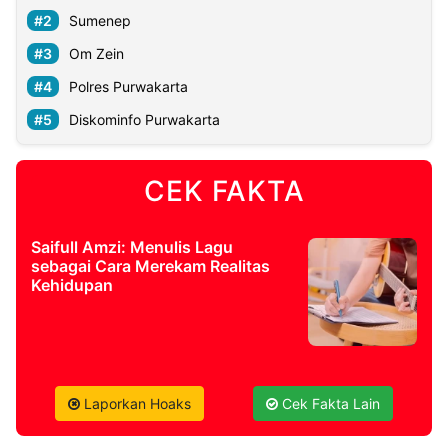
Sumenep
Om Zein
Polres Purwakarta
Diskominfo Purwakarta
CEK FAKTA
Saifull Amzi: Menulis Lagu
sebagai Cara Merekam Realitas
Kehidupan
Laporkan Hoaks
Cek Fakta Lain