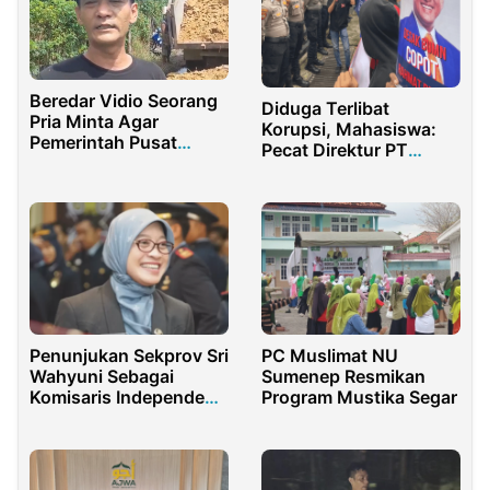
Beredar Vidio Seorang
Diduga Terlibat
Pria Minta Agar
Korupsi, Mahasiswa:
Pemerintah Pusat
Pecat Direktur PT
Hentikan Dana Desa
Petrokimia Gresik
Ringintelu Banyuwangi
Penunjukan Sekprov Sri
PC Muslimat NU
Wahyuni Sebagai
Sumenep Resmikan
Komisaris Independen
Program Mustika Segar
di Bank Kaltimtara
Dipertanyakan