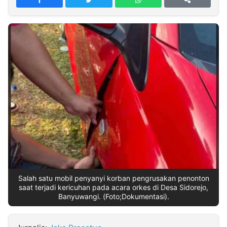
MULTIMEDIA
INDONESIA
Partner
Insight
Suara
Lens
Daily
Jalan
Idealita
Kita
Dinamikapost.com
Radar
Seedbacklink
NTB
Time
IDN
Jogja
Rakyat
News
Notice
Baru
Follow
Kabarbaru
Salah satu mobil penyanyi korban pengrusakan penonton
saat terjadi kericuhan pada acara orkes di Desa Sidorejo,
Banyuwangi. (Foto;Dokumentasi).