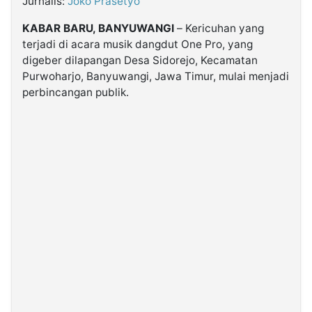
Jurnalis:
Joko Prasetyo
KABAR BARU, BANYUWANGI
– Kericuhan yang
©
terjadi di acara musik dangdut One Pro, yang
Kabarbaru.co
-
digeber dilapangan Desa Sidorejo, Kecamatan
2026
Purwoharjo, Banyuwangi, Jawa Timur, mulai menjadi
perbincangan publik.
PT.
Kabarbaru
Media
Holding