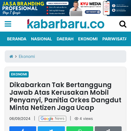
BERANDA
NASIONAL
DAERAH
EKONOMI
PARIWISATA
Informasi
KabarbaruTV
Kirim
Tentang
Ekonomi
Iklan
Berita
Kami
EKONOMI
Berita
Dikabarkan Tak Bertanggung
Nasional
International
Olahraga
Entertainment
Daerah
Pariwisata
Kuliner
Kolom
Jawab Atas Kerusakan Mobil
Penyanyi, Panitia Orkes Dangdut
Minta Netizen Jaga Ucap
Network
06/09/2024
|
|
4
views
PT
TREETAN