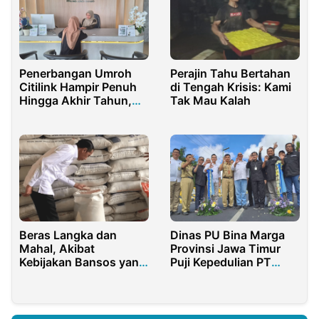
Penerbangan Umroh
Perajin Tahu Bertahan
Citilink Hampir Penuh
di Tengah Krisis: Kami
Hingga Akhir Tahun,
Tak Mau Kalah
Ajwa Tour Berikan
Pelayanan Prima
Beras Langka dan
Dinas PU Bina Marga
Mahal, Akibat
Provinsi Jawa Timur
Kebijakan Bansos yang
Puji Kepedulian PT
Ugal-ugalan
Bumi Suksesindo
Dalam Pembangunan