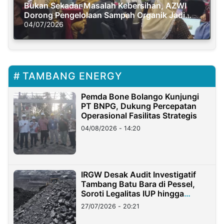
Bukan Sekadar Masalah Kebersihan, AZWI
Dorong Pengelolaan Sampah Organik Jadi
Solusi Krisis Iklim
04/07/2026
TAMBANG ENERGY
Pemda Bone Bolango Kunjungi
PT BNPG, Dukung Percepatan
Operasional Fasilitas Strategis
04/08/2026 - 14:20
IRGW Desak Audit Investigatif
Tambang Batu Bara di Pessel,
Soroti Legalitas IUP hingga
Stockpile
27/07/2026 - 20:21