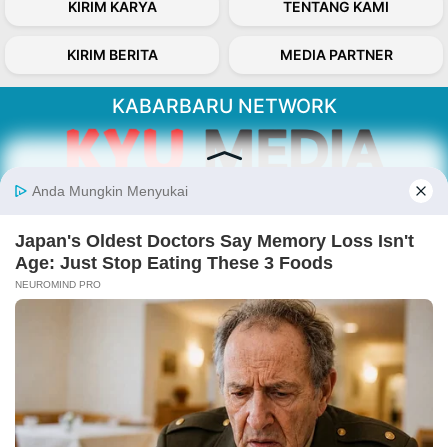
KIRIM KARYA
TENTANG KAMI
KIRIM BERITA
MEDIA PARTNER
KABARBARU NETWORK
About Our Kabarbaru.co
Kabarbaru.co menyajikan berita aktual dan
inspiratif dari sudut pandang berbaik sangka
serta terverifikasi dari sumber yang tepat.
Follow Kabarbaru