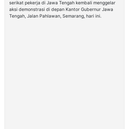
serikat pekerja di Jawa Tengah kembali menggelar
aksi demonstrasi di depan Kantor Gubernur Jawa
©
Tengah, Jalan Pahlawan, Semarang, hari ini.
Kabarbaru.co
-
2026
PT.
Kabarbaru
Media
Holding