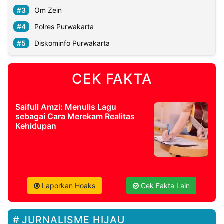
Om Zein
Polres Purwakarta
Diskominfo Purwakarta
CEK FAKTA
Saifull Amzi: Menulis Lagu
sebagai Cara Merekam Realitas
Kehidupan
Laporkan Hoaks
Cek Fakta Lain
JURNALISME HIJAU