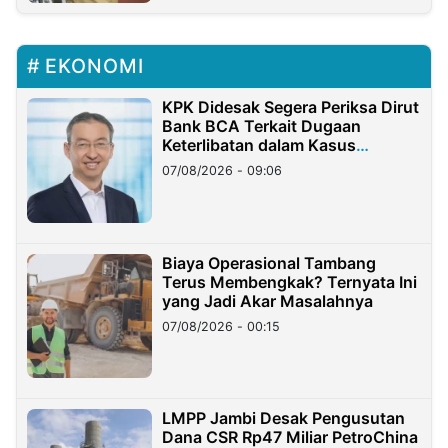
EKONOMI
KPK Didesak Segera Periksa Dirut
Bank BCA Terkait Dugaan
Keterlibatan dalam Kasus
Hilangnya Dana Nasabah Rp2,58
07/08/2026 - 09:06
Miliar
Biaya Operasional Tambang
Terus Membengkak? Ternyata Ini
yang Jadi Akar Masalahnya
07/08/2026 - 00:15
LMPP Jambi Desak Pengusutan
Dana CSR Rp47 Miliar PetroChina