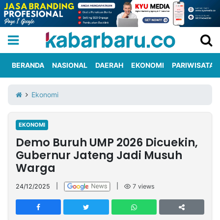
BERANDA
NASIONAL
DAERAH
EKONOMI
PARIWISATA
Informasi
KabarbaruTV
Kirim
Tentang
Ekonomi
Iklan
Berita
Kami
EKONOMI
Berita
Demo Buruh UMP 2026 Dicuekin,
Nasional
International
Olahraga
Entertainment
Daerah
Pariwisata
Kuliner
Kolom
Gubernur Jateng Jadi Musuh
Warga
Network
24/12/2025
|
|
7
views
PT
TREETAN