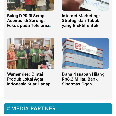
Baleg DPR RI Serap
Internet Marketing:
Aspirasi di Sorong,
Strategi dan Taktik
Fokus pada Toleransi
yang Efektif untuk
dan Ideologi Pancasila
Kesuksesan Bisnis
di Papua Barat Daya
Online
Wamendes: Cintai
Dana Nasabah Hilang
Produk Lokal Agar
Rp8,2 Miliar, Bank
Indonesia Kuat Hadapi
Sinarmas Ogah
Krisis Ekonomi
Tanggung Jawab
MEDIA PARTNER