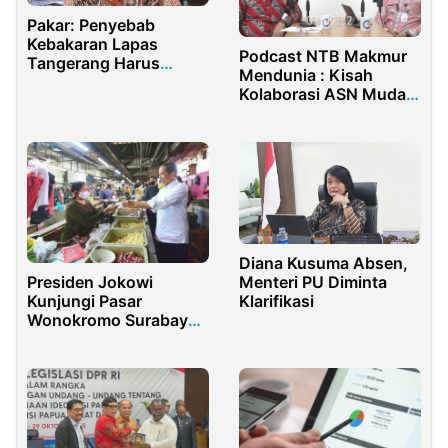
Pakar: Penyebab
Kebakaran Lapas
Podcast NTB Makmur
Tangerang Harus
Mendunia : Kisah
Diusut Tuntas
Kolaborasi ASN Muda
di RS Mandalika
Diana Kusuma Absen,
Presiden Jokowi
Menteri PU Diminta
Kunjungi Pasar
Klarifikasi
Wonokromo Surabaya,
Persiapan Resesi
2023?