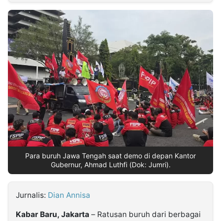
MULTIMEDIA
INDONESIA
Partner
Insight
Suara
Lens
Daily
Jalan
Idealita
Kita
Dinamikapost.com
Radar
Seedbacklink
NTB
Time
IDN
Jogja
Rakyat
News
Notice
Baru
Follow
Kabarbaru
Para buruh Jawa Tengah saat demo di depan Kantor
Gubernur, Ahmad Luthfi (Dok: Jumri).
Jurnalis:
Dian Annisa
Kabar Baru, Jakarta
– Ratusan buruh dari berbagai