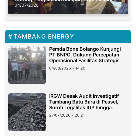
Solusi Krisis Iklim
04/07/2026
TAMBANG ENERGY
Pemda Bone Bolango Kunjungi
PT BNPG, Dukung Percepatan
Operasional Fasilitas Strategis
04/08/2026 - 14:20
IRGW Desak Audit Investigatif
Tambang Batu Bara di Pessel,
Soroti Legalitas IUP hingga
Stockpile
27/07/2026 - 20:21