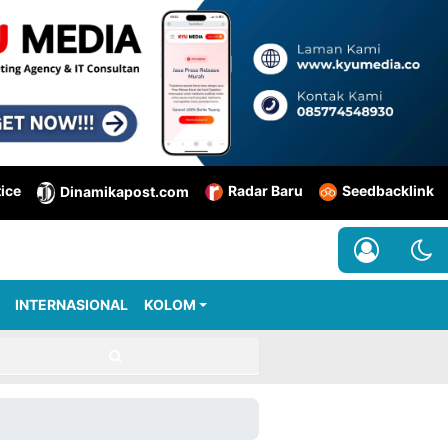
tice
Radar Baru
Seedbacklink
Dinamikapost.com
INTERNASIONAL
KOLOM