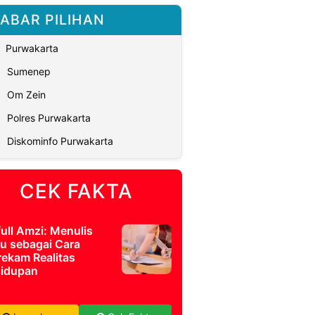
ABAR PILIHAN
Purwakarta
Sumenep
Om Zein
Polres Purwakarta
Diskominfo Purwakarta
CEK FAKTA
full Amzi: Menulis
u sebagai Cara
ekam Realitas
idupan