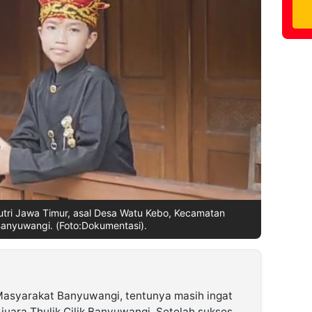
 Putri Jawa Timur, asal Desa Watu Kebo, Kecamatan
 Banyuwangi. (Foto:Dokumentasi).
asyarakat Banyuwangi, tentunya masih ingat
uara Thulik Cilik Banyuwangi. Setelah sukses