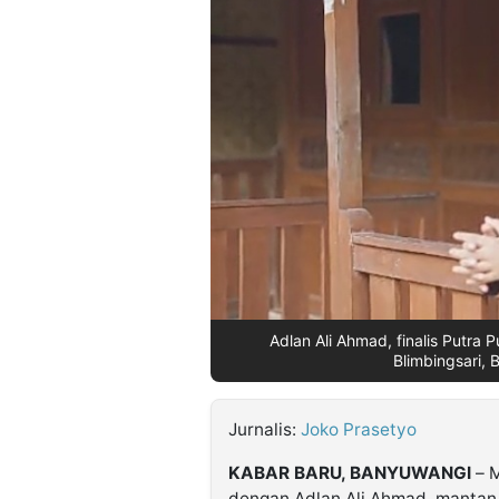
©
Kabarbaru.co
-
2026
PT.
Kabarbaru
Media
Holding
Adlan Ali Ahmad, finalis Putra
Blimbingsari,
Jurnalis:
Joko Prasetyo
KABAR BARU, BANYUWANGI
– M
dengan Adlan Ali Ahmad, mantan j