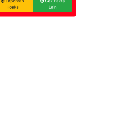
Laporkan
Cek Fakta
Hoaks
Lain