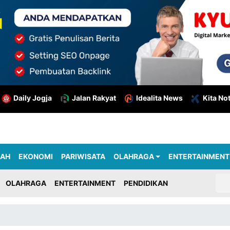
Daily Jogja
Jalan Rakyat
Idealita News
Kita No
RAH
EKONOMI
PARIWISATA
OLAHRAGA
ENTERTAINMENT
OLAHRAGA
ENTERTAINMENT
PENDIDIKAN