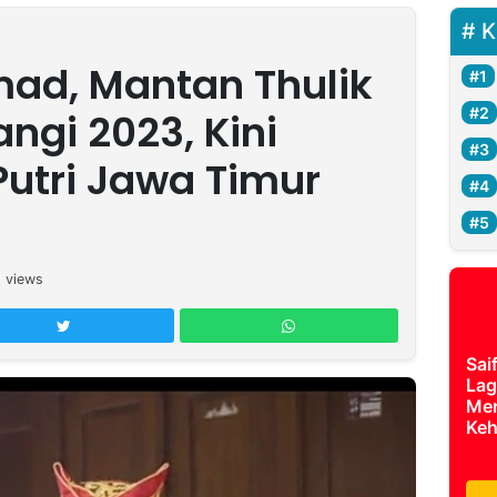
K
mad, Mantan Thulik
ngi 2023, Kini
 Putri Jawa Timur
1
views
Sai
Lag
Mer
Keh