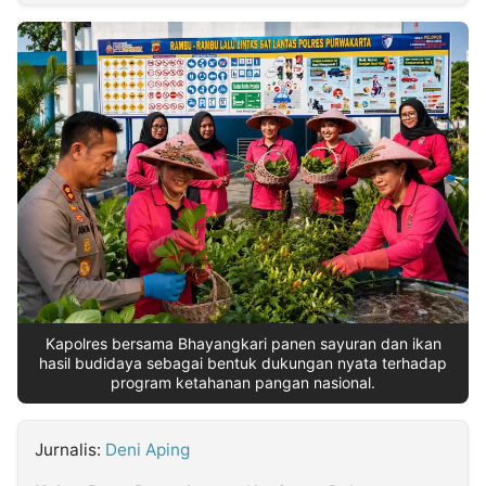
MULTIMEDIA
INDONESIA
Partner
Insight
Suara
Lens
Daily
Jalan
Idealita
Kita
Dinamikapost.com
Radar
Seedbacklink
NTB
Time
IDN
Jogja
Rakyat
News
Notice
Baru
Follow
Kabarbaru
Kapolres bersama Bhayangkari panen sayuran dan ikan
hasil budidaya sebagai bentuk dukungan nyata terhadap
program ketahanan pangan nasional.
Jurnalis:
Deni Aping