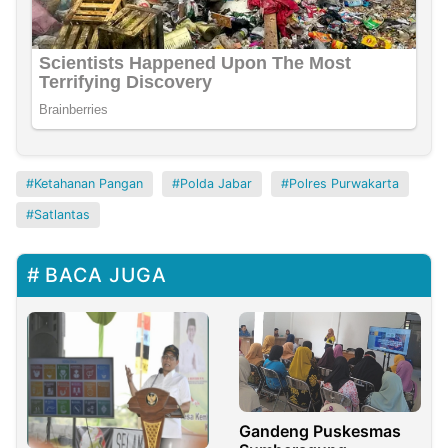
Ketahanan Pangan
Polda Jabar
Polres Purwakarta
Satlantas
BACA JUGA
Gandeng Puskesmas