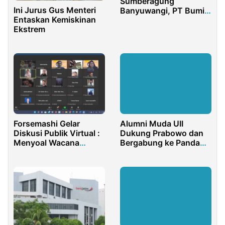
Sumberagung
Ini Jurus Gus Menteri
Banyuwangi, PT Bumi
Entaskan Kemiskinan
Suksesindo Gelar
Ekstrem
Pelatihan Kader TBC
Forsemashi Gelar
Alumni Muda UII
Diskusi Publik Virtual :
Dukung Prabowo dan
Menyoal Wacana
Bergabung ke Pandawa
Penundaan Pemilu
Lima
2024, Hingga
Penambahan Masa
Jabatan Presiden