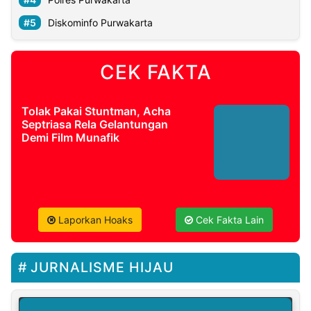
Diskominfo Purwakarta
CEK FAKTA
Tolak Pakai Stuntman, Acha
Septriasa Rela Gelantungan
Demi Film Munafik
Laporkan Hoaks
Cek Fakta Lain
JURNALISME HIJAU