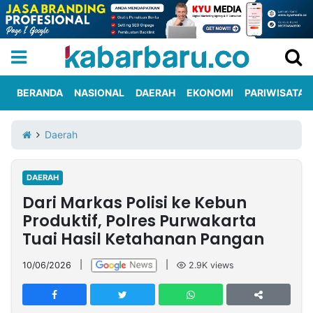
BERANDA
NASIONAL
DAERAH
EKONOMI
PARIWISATA
Informasi
KabarbaruTV
Kirim
Tentang
Daerah
Iklan
Berita
Kami
DAERAH
Berita
Dari Markas Polisi ke Kebun
Nasional
International
Olahraga
Entertainment
Daerah
Pariwisata
Kuliner
Kolom
Produktif, Polres Purwakarta
Tuai Hasil Ketahanan Pangan
Network
10/06/2026
|
|
2.9K
views
PT
TREETAN