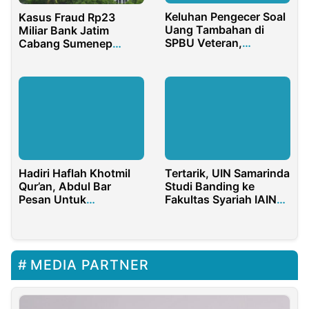
Keluhan Pengecer Soal
Kasus Fraud Rp23
Uang Tambahan di
Miliar Bank Jatim
SPBU Veteran,
Cabang Sumenep
Benarkah Ada Oknum
Terkoordinasi ke
Bermain?
Manajemen Kantor
Pusat
Hadiri Haflah Khotmil
Tertarik, UIN Samarinda
Qur’an, Abdul Bar
Studi Banding ke
Pesan Untuk
Fakultas Syariah IAIN
Tingkatkan Kualitas
Salatiga
Pendidikan Keagamaan
MEDIA PARTNER